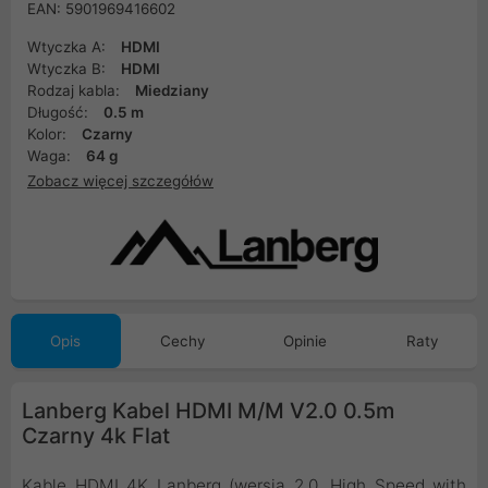
EAN: 5901969416602
Wtyczka A:
HDMI
Wtyczka B:
HDMI
Rodzaj kabla:
Miedziany
Długość:
0.5 m
Kolor:
Czarny
Waga:
64 g
Zobacz więcej szczegółów
Opis
Cechy
Opinie
Raty
Lanberg Kabel HDMI M/M V2.0 0.5m
Czarny 4k Flat
Kable HDMI 4K Lanberg (wersja 2.0, High Speed with