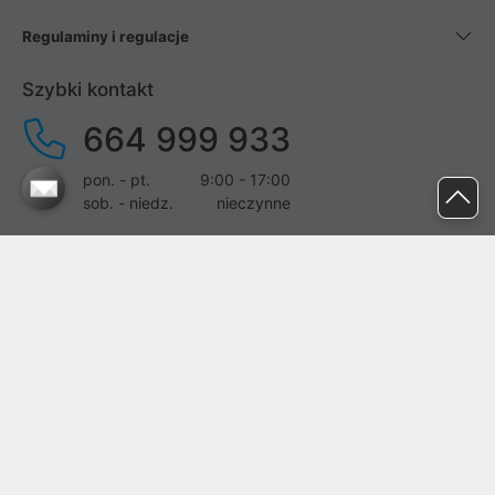
Regulaminy i regulacje
Szybki kontakt
664 999 933
pon. - pt.
9:00 - 17:00
sob. - niedz.
nieczynne
pomoc@proline.pl
Dołącz do nas
Zgłoś błąd na stronie
Proline SA z siedzibą w Mirkowie (55-095), przy ul. Brzozowej 5,
wpisana do rejestru przedsiębiorców Krajowego Rejestru Sądowego
przez Sąd Rejonowy dla Wrocławia-Fabrycznej we Wrocławiu, VI
Wydział Gospodarczy Krajowego Rejestru Sądowego pod nr KRS: