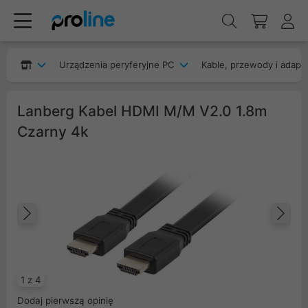
Urządzenia peryferyjne PC
Kable, przewody i adapt
Lanberg Kabel HDMI M/M V2.0 1.8m
Czarny 4k
Poprzedni
Na
1 z 4
Dodaj pierwszą opinię