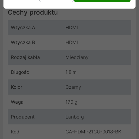
Cechy produktu
Wtyczka A
HDMI
Wtyczka B
HDMI
Rodzaj kabla
Miedziany
Długość
1.8 m
Kolor
Czarny
Waga
170 g
Producent
Lanberg
Kod
CA-HDMI-21CU-0018-BK