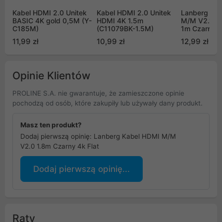
Kabel HDMI 2.0 Unitek
Kabel HDMI 2.0 Unitek
Lanberg Ka
BASIC 4K gold 0,5M (Y-
HDMI 4K 1.5m
M/M V2.1 8
C185M)
(C11079BK-1.5M)
1m Czarny
11,99 zł
10,99 zł
12,99 zł
Opinie Klientów
PROLINE S.A. nie gwarantuje, że zamieszczone opinie
pochodzą od osób, które zakupiły lub używały dany produkt.
Masz ten produkt?
Dodaj pierwszą opinię: Lanberg Kabel HDMI M/M
V2.0 1.8m Czarny 4k Flat
Dodaj pierwszą opinię...
Raty