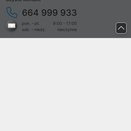
664 999 933
pon. - pt.
9:00 - 17:00
sob. - niedz.
nieczynne
pomoc@proline.pl
Dołącz do nas
Zgłoś błąd na stronie
Proline SA z siedzibą w Mirkowie (55-095), przy ul. Brzozowej 5,
wpisana do rejestru przedsiębiorców Krajowego Rejestru Sądowego
przez Sąd Rejonowy dla Wrocławia-Fabrycznej we Wrocławiu, VI
Wydział Gospodarczy Krajowego Rejestru Sądowego pod nr KRS:
0000282071, NIP: 8951898022, REGON: 020482041, BDO:
000437899. Kapitał zakładowy Spółki wynosi 500000,00 zł i został
on opłacony w całości.