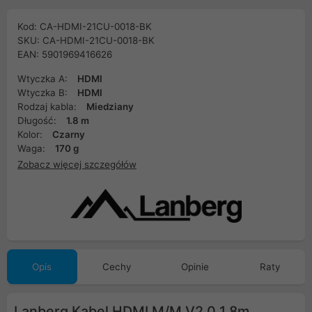
Kod: CA-HDMI-21CU-0018-BK
SKU: CA-HDMI-21CU-0018-BK
EAN: 5901969416626
Wtyczka A:
HDMI
Wtyczka B:
HDMI
Rodzaj kabla:
Miedziany
Długość:
1.8 m
Kolor:
Czarny
Waga:
170 g
Zobacz więcej szczegółów
Opis
Cechy
Opinie
Raty
Lanberg Kabel HDMI M/M V2.0 1.8m