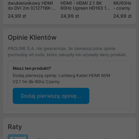
dwukierunkowy HDMI
HDMI - HDMI 2.1 8K
8K/60Hz 4K
do DVI 2m (C1271BK-
60Hz Ugreen HD163 1m
- czarny
2M)
- szary (15514)
24,99 zł
24,99 zł
24,99 zł
Opinie Klientów
PROLINE S.A. nie gwarantuje, że zamieszczone opinie
pochodzą od osób, które zakupiły lub używały dany produkt.
Masz ten produkt?
Dodaj pierwszą opinię: Lanberg Kabel HDMI M/M
V2.1 1m 8k 60hz Czarny
Dodaj pierwszą opinię...
Raty