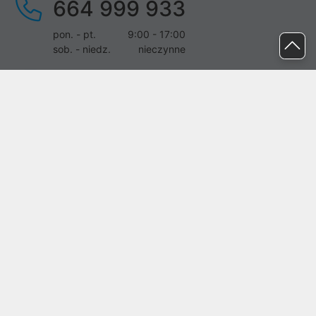
664 999 933
pon. - pt.
9:00 - 17:00
sob. - niedz.
nieczynne
pomoc@proline.pl
Dołącz do nas
Zgłoś błąd na stronie
Proline SA z siedzibą w Mirkowie (55-095), przy ul. Brzozowej 5,
wpisana do rejestru przedsiębiorców Krajowego Rejestru Sądowego
przez Sąd Rejonowy dla Wrocławia-Fabrycznej we Wrocławiu, VI
Wydział Gospodarczy Krajowego Rejestru Sądowego pod nr KRS:
0000282071, NIP: 8951898022, REGON: 020482041, BDO:
000437899. Kapitał zakładowy Spółki wynosi 500000,00 zł i został
on opłacony w całości.
© proline 1996 - 2026. Wszelkie prawa zastrzeżone.