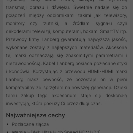
transmisji obrazu i dźwięku. Świetnie nadaje się do
połączeń między odbiornikami takimi jak telewizory,
monitory czy rzutniki, a źródłami sygnału czyli
dekoderami telewizji, komputerami, boxami SmartTV itp.
Przewody firmy Lanberg gwarantują najwyższą jakość,
wykonane zostały z najlepszych materiałów. Akcesoria
tej marki odznaczają się znakomitymi parametrami i
niezawodnością. Kabel Lanberg posiada pozłacane styki
i końcówki. Korzystając z przewodu HDMI-HDMI marki
Lanberg masz pewność, że pozostaje on w pełni
kompatybilny ze sprzętem najnowszej generacji. Dzięki
temu zakup tego akcesorium staje się doskonałą
inwestycją, która posłuży Ci przez długi czas.
Najważniejsze cechy
Pozłacane złącza
Wersja HDMI: Ultra High Speed HDMI (2.1)