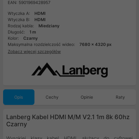
EAN: 5901969428957
Wtyczka A:
HDMI
Wtyczka B:
HDMI
Rodzaj kabla:
Miedziany
Długość:
1 m
Kolor:
Czarny
Maksymalna rozdzielczość wideo:
7680 x 4320 px
Zobacz więcej szczegółów
Opis
Cechy
Opinie
Raty
Lanberg Kabel HDMI M/M V2.1 1m 8k 60hz
Czarny
Wysokiej klasy kabel HDMI, służący do cyfrowej