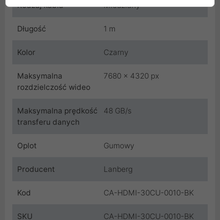
Rodzaj kabla
Miedziany
Długość
1 m
Kolor
Czarny
Maksymalna
7680 x 4320 px
rozdzielczość wideo
Maksymalna prędkość
48 GB/s
transferu danych
Oplot
Gumowy
Producent
Lanberg
Kod
CA-HDMI-30CU-0010-BK
SKU
CA-HDMI-30CU-0010-BK