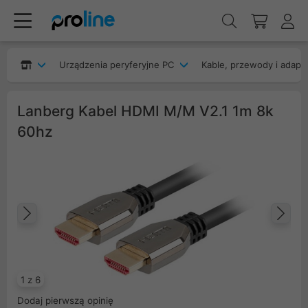
Urządzenia peryferyjne PC
Kable, przewody i adapt
Lanberg Kabel HDMI M/M V2.1 1m 8k
60hz
Poprzedni
Na
1 z 6
Dodaj pierwszą opinię