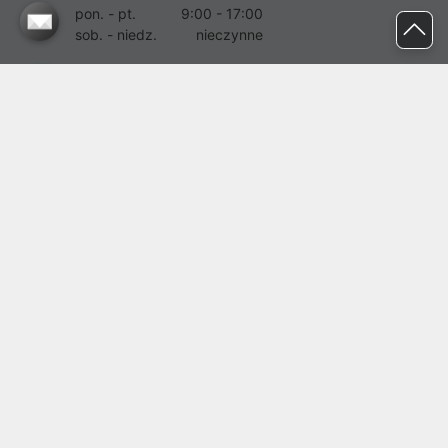
pon. - pt.
9:00 - 17:00
sob. - niedz.
nieczynne
pomoc@proline.pl
Dołącz do nas
Zgłoś błąd na stronie
Proline SA z siedzibą w Mirkowie (55-095), przy ul. Brzozowej 5,
wpisana do rejestru przedsiębiorców Krajowego Rejestru Sądowego
przez Sąd Rejonowy dla Wrocławia-Fabrycznej we Wrocławiu, VI
Wydział Gospodarczy Krajowego Rejestru Sądowego pod nr KRS:
0000282071, NIP: 8951898022, REGON: 020482041, BDO:
000437899. Kapitał zakładowy Spółki wynosi 500000,00 zł i został
on opłacony w całości.
© proline 1996 - 2026. Wszelkie prawa zastrzeżone.