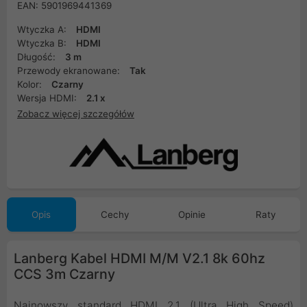
EAN: 5901969441369
Wtyczka A:
HDMI
Wtyczka B:
HDMI
Długość:
3 m
Przewody ekranowane:
Tak
Kolor:
Czarny
Wersja HDMI:
2.1 x
Zobacz więcej szczegółów
Opis
Cechy
Opinie
Raty
Lanberg Kabel HDMI M/M V2.1 8k 60hz
CCS 3m Czarny
Najnowszy standard HDMI 2.1 (Ultra High Speed)