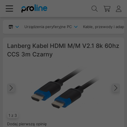
Urządzenia peryferyjne PC
Kable, przewody i adapt
Lanberg Kabel HDMI M/M V2.1 8k 60hz
CCS 3m Czarny
Poprzedni
Na
1 z 3
Dodaj pierwszą opinię