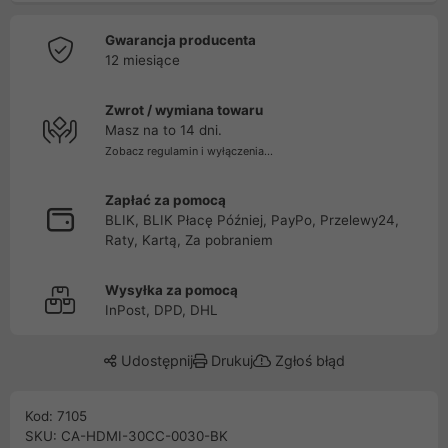
Gwarancja producenta
12 miesiące
Zwrot / wymiana towaru
Masz na to 14 dni.
Zobacz regulamin i wyłączenia...
Zapłać za pomocą
BLIK, BLIK Płacę Później, PayPo, Przelewy24,
Raty, Kartą, Za pobraniem
Wysyłka za pomocą
InPost, DPD, DHL
Udostępnij
Drukuj
Zgłoś błąd
Kod: 7105
SKU: CA-HDMI-30CC-0030-BK