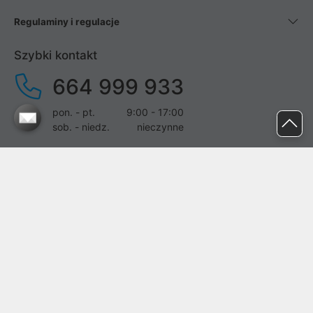
Regulaminy i regulacje
Szybki kontakt
664 999 933
pon. - pt.
9:00 - 17:00
sob. - niedz.
nieczynne
pomoc@proline.pl
Dołącz do nas
Zgłoś błąd na stronie
Proline SA z siedzibą w Mirkowie (55-095), przy ul. Brzozowej 5,
wpisana do rejestru przedsiębiorców Krajowego Rejestru Sądowego
przez Sąd Rejonowy dla Wrocławia-Fabrycznej we Wrocławiu, VI
Wydział Gospodarczy Krajowego Rejestru Sądowego pod nr KRS: