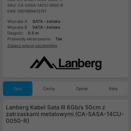
SKU: CA-SASA-14CU-0050-R
EAN: 5901969413151
Wtyczka A:
SATA - żeńska
Wtyczka B:
SATA - żeńska
Długość:
0.5 m
Przewody ekranowane:
Tak
Zobacz więcej szczegółów
Opis
Cechy
Opinie
Raty
Lanberg Kabel Sata III 6Gb/s 50cm z
zatrzaskami metalowymi (CA-SASA-14CU-
0050-R)