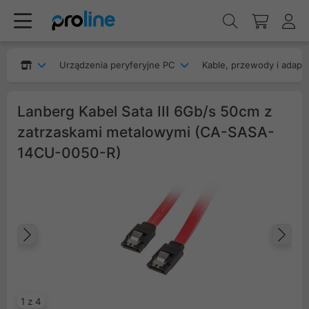
Urządzenia peryferyjne PC
Kable, przewody i adapt
Lanberg Kabel Sata III 6Gb/s 50cm z
zatrzaskami metalowymi (CA-SASA-
14CU-0050-R)
Poprzedni
Na
1 z 4