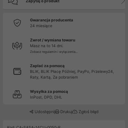
Zapytaj o produkt
Gwarancja producenta
24 miesiące
Zwrot / wymiana towaru
Masz na to 14 dni.
Zobacz regulamin i wyłączenia...
Zapłać za pomocą
BLIK, BLIK Płacę Później, PayPo, Przelewy24,
Raty, Kartą, Za pobraniem
Wysyłka za pomocą
InPost, DPD, DHL
Udostępnij
Drukuj
Zgłoś błąd
Kod: CA-SASA-14CU-0050-R