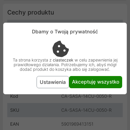
Cechy produktu
Wtyczka A
SATA - żeńska
Dbamy o Twoją prywatność
Wtyczka B
SATA - żeńska
Długość
0.5 m
Ta strona korzysta z
ciasteczek
w celu zapewnienia jej
prawidłowego działania. Potrzebujemy ich, abyś mógł
Przewody ekranowane
Tak
dodać produkt do koszyka albo się zalogować.
Akceptuję wszystko
Ustawienia
Producent
Lanberg
Kod
CA-SASA-14CU-0050-R
SKU
CA-SASA-14CU-0050-R
EAN
5901969413151