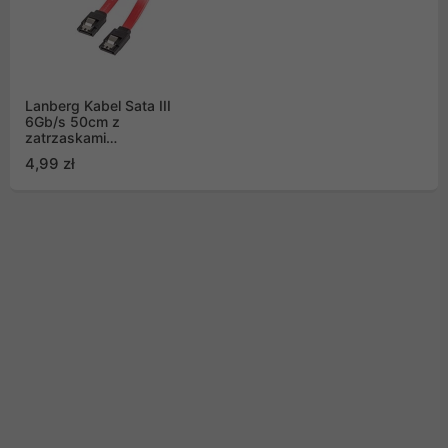
Lanberg Kabel Sata III
6Gb/s 50cm z
zatrzaskami
metalowymi (CA-SASA-
4,99 zł
14CU-0050-R)