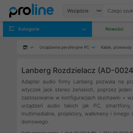
Produkty
Kategorie
Nowości
Producenci
Urządzenia peryferyjne PC
Kable, przewody 
Kategorie
Lanberg Rozdzielacz (AD-002
Adapter audio firmy Lanberg pozwala na pr
wtyczek jack stereo żeńskich, poprzez jeden 
zastosowanie w konfiguracjach słuchawki + w
urządzeń audio takich jak PC, smartfony, 
multimedialne, projektory, walkmeny i innego
domowego.
Dodaj pierwszą opinię
Kod: AD-0024-BK
SKU: AD-0024-B