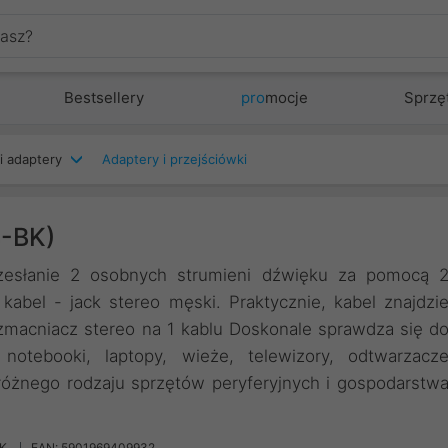
Bestsellery
pro
mocje
Sprzę
i adaptery
Adaptery i przejściówki
4-BK)
zesłanie 2 osobnych strumieni dźwięku za pomocą 
kabel - jack stereo męski. Praktycznie, kabel znajdzi
zmacniacz stereo na 1 kablu Doskonale sprawdza się d
notebooki, laptopy, wieże, telewizory, odtwarzacz
 różnego rodzaju sprzętów peryferyjnych i gospodarstw
K
EAN: 5901969409932