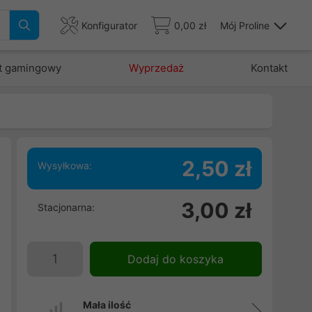
Konfigurator
0,00 zł
Mój Proline
t gamingowy
Wyprzedaż
Kontakt
2,50 zł
Wysyłkowa:
2
3,00 zł
Stacjonarna:
e
o
e
Dodaj do koszyka
a
Mała ilość