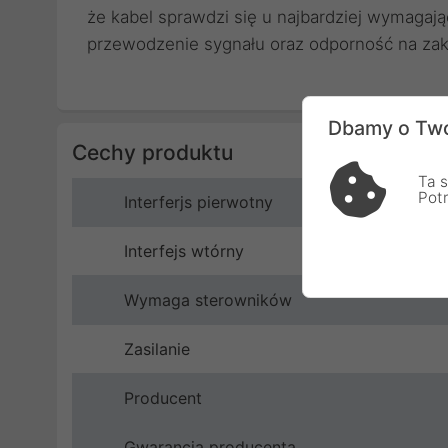
że kabel sprawdzi się u najbardziej wymagaj
przewodzenie sygnału oraz odporność na zak
Dbamy o Two
Cechy produktu
Ta s
Pot
Interferjs pierwotny
Interfejs wtórny
Wymaga sterowników
Zasilanie
Producent
Gwarancja producenta