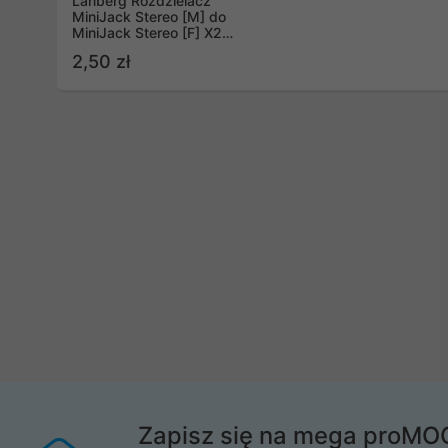
Lanberg Rozdzielacz
MiniJack Stereo [M] do
MiniJack Stereo [F] X2
10cm czarny (AD-0024-
2,50 zł
BK)
Zapisz się na mega proMO