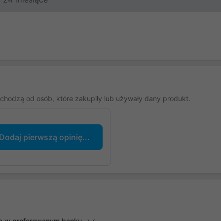
chodzą od osób, które zakupiły lub używały dany produkt.
Dodaj pierwszą opinię...
lną w preferowanym banku