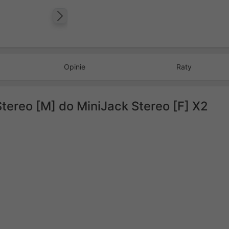
Następny
Opinie
Raty
tereo [M] do MiniJack Stereo [F] X2