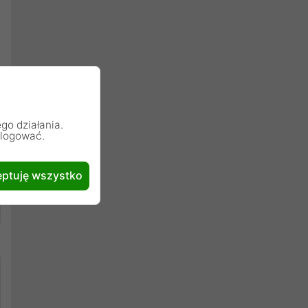
go działania.
alogować.
ptuję wszystko