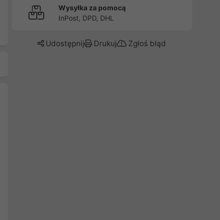
Wysyłka za pomocą
InPost, DPD, DHL
Udostępnij
Drukuj
Zgłoś błąd