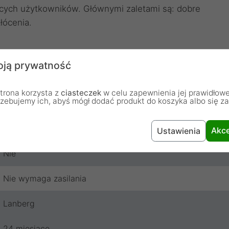
ących użytkowników. Głównymi zaletami są: dobre
łócenia.
ją prywatność
trona korzysta z
ciasteczek
w celu zapewnienia jej prawidłowe
rzebujemy ich, abyś mógł dodać produkt do koszyka albo się z
Jack 3.5mm
2 x Jack 3.5mm
Akce
Ustawienia
Nie
Nie wymaga zasilania
Lanberg
24 miesiące