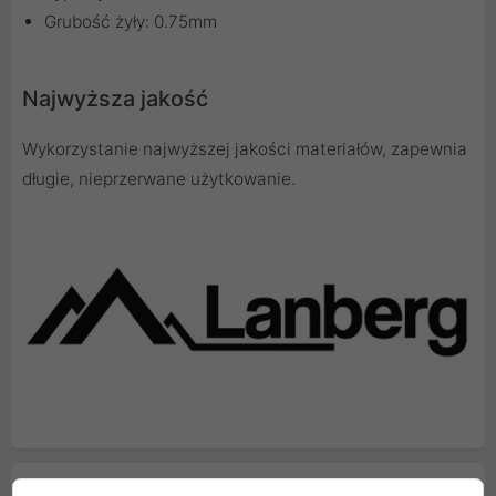
Grubość żyły: 0.75mm
Najwyższa jakość
Wykorzystanie najwyższej jakości materiałów, zapewnia
długie, nieprzerwane użytkowanie.
Cechy produktu