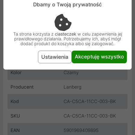
Dbamy o Twoją prywatność
Wtyczka A
Schuko
Wtyczka B
IEC320 C5
Ta strona korzysta z
ciasteczek
w celu zapewnienia jej
prawidłowego działania. Potrzebujemy ich, abyś mógł
Rodzaj kabla
Adapter
dodać produkt do koszyka albo się zalogować.
Akceptuję wszystko
Ustawienia
Długość
3 m
Kolor
Czarny
Producent
Lanberg
Kod
CA-C5CA-11CC-003-BK
SKU
CA-C5CA-11CC-003-BK
EAN
5901969409895