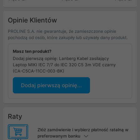
C13C-15CC-0018-BK)
Opinie Klientów
PROLINE S.A. nie gwarantuje, że zamieszczone opinie
pochodzą od osób, które zakupiły lub używały dany produkt.
Masz ten produkt?
Dodaj pierwszą opinię: Lanberg Kabel zasilający
Laptop MIKI IEC 7/7 do IEC 320 C5 3m VDE czarny
(CA-C5CA-11CC-003-BK)
Dodaj pierwszą opinię...
Raty
Złóż zamówienie i wybierz płatność ratalną w
preferowanym banku