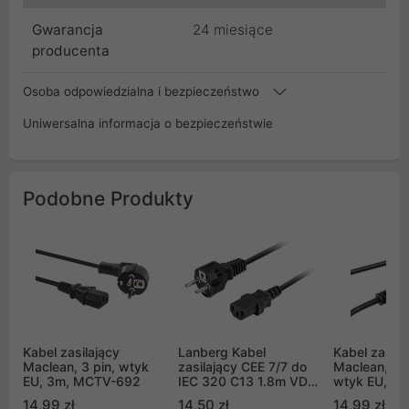
Gwarancja
24 miesiące
producenta
Osoba odpowiedzialna i bezpieczeństwo
Uniwersalna informacja o bezpieczeństwie
Podobne Produkty
Kabel zasilający
Lanberg Kabel
Kabel zasila
Maclean, 3 pin, wtyk
zasilający CEE 7/7 do
Maclean, kąt
EU, 3m, MCTV-692
IEC 320 C13 1.8m VDE
wtyk EU, 1.
prosty czarny (CA-
802
14,99 zł
14,50 zł
14,99 zł