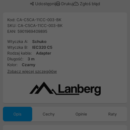
Udostępnij
Drukuj
Zgłoś błąd
Kod: CA-C5CA-11CC-003-BK
SKU: CA-C5CA-11CC-003-BK
EAN: 5901969409895
Wtyczka A:
Schuko
Wtyczka B:
IEC320 C5
Rodzaj kabla:
Adapter
Długość:
3 m
Kolor:
Czarny
Zobacz więcej szczegółów
Opis
Cechy
Opinie
Raty