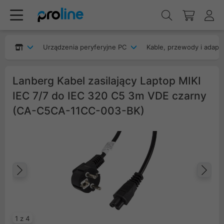
Urządzenia peryferyjne PC
Kable, przewody i adapt
Lanberg Kabel zasilający Laptop MIKI
IEC 7/7 do IEC 320 C5 3m VDE czarny
(CA-C5CA-11CC-003-BK)
Poprzedni
Na
1 z 4