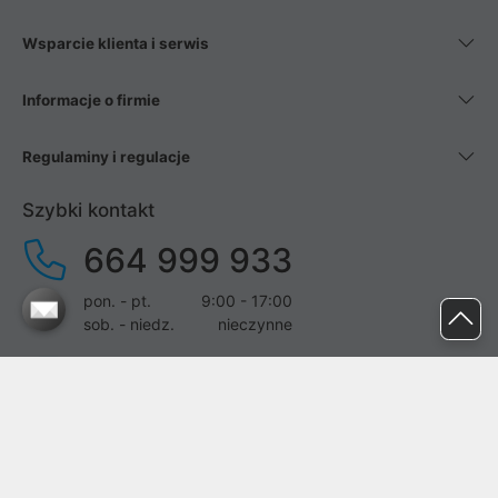
Wsparcie klienta i serwis
Informacje o firmie
Regulaminy i regulacje
Szybki kontakt
664 999 933
pon. - pt.
9:00 - 17:00
sob. - niedz.
nieczynne
pomoc@proline.pl
Dołącz do nas