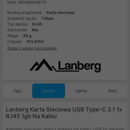
EAN: 5901969418712
Rodzaj urządzenia:
Karta sieciowa
Szybkość łącza:
1 Gbps
Typ złącza:
RJ45
Sterowniki:
Nie
Waga:
38 g
Chipset:
RTL8153
Zobacz więcej szczegółów
Opis
Cechy
Opinie
Raty
Lanberg Karta Sieciowa USB Type-C 3.1 1x
RJ45 1gb Na Kablu
Adapter sieciowy firmy Lanberg na kablu USB to idealne