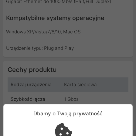
Gigabit Ethernet do 1000 Mb/s (Half/Full Duplex)
Kompatybilne systemy operacyjne
Windows XP/Vista/7/8/10, Mac OS
Urządzenie typu: Plug and Play
Cechy produktu
Rodzaj urządzenia
Karta sieciowa
Szybkość łącza
1 Gbps
Dbamy o Twoją prywatność
Typ złącza
RJ45
Sterowniki
Nie