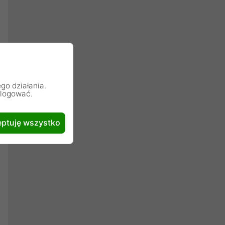
go działania.
alogować.
ptuję wszystko