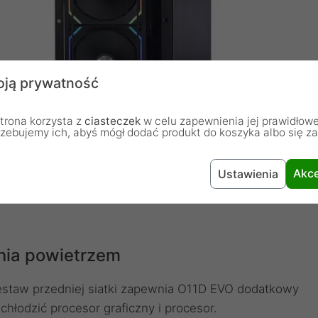
ją prywatność
trona korzysta z
ciasteczek
w celu zapewnienia jej prawidłowe
rzebujemy ich, abyś mógł dodać produkt do koszyka albo się z
Akce
Ustawienia
enia powietrzem
taw przedniej siatki zapewnia O11D EVO dodatkowy
chłodzić procesor graficzny i procesor.