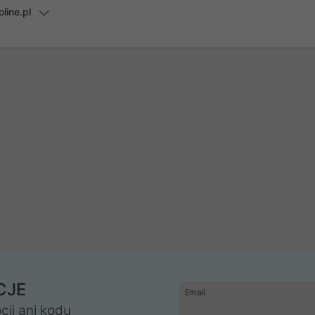
line.pl
CJE
Email
cji ani kodu