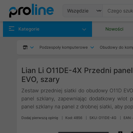
Produkty
Kategorie
Nowości
Producenci
Podzespoły komputerowe
Obudowy do kom
Kategorie
Lian Li O11DE-4X Przedni pan
EVO, szary
Zestaw przedniej siatki do obudowy O11D EVO s
panel szklany, zapewniając dodatkowy wlot 
panel szklany na panel z drobnej siatki, aby po
Dodaj pierwszą opinię
Kod: 4856
SKU: O11DE-4G
EAN: