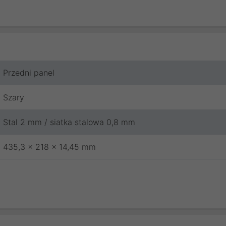
Przedni panel
Szary
Stal 2 mm / siatka stalowa 0,8 mm
435,3 x 218 x 14,45 mm