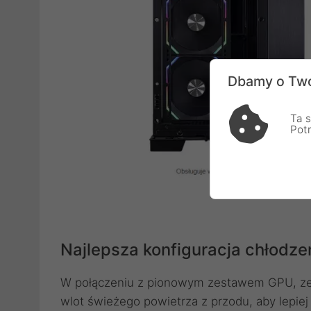
Dbamy o Two
Ta s
Pot
Najlepsza konfiguracja chłodz
W połączeniu z pionowym zestawem GPU, zes
wlot świeżego powietrza z przodu, aby lepiej 