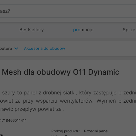
Bestsellery
pro
mocje
Sprzę
putera
Akcesoria do obudów
el Mesh dla obudowy O11 Dynamic
zary to panel z drobnej siatki, który zastępuje przedn
powietrza przy wsparciu wentylatorów. Wymień przedn
prawić przepływ powietrza .
 4718466011411
Rodzaj produktu:
Przedni panel