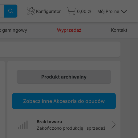
Konfigurator
0,00 zł
Mój Proline
t gamingowy
Wyprzedaż
Kontakt
Produkt archiwalny
i
Zobacz inne Akcesoria do obudów
i
Brak towaru
Zakończono produkcję i sprzedaż