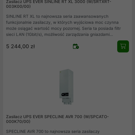
Zasilacz UPS EVER SINLINE RT XL 3000 (W/SRTXRT-
003K00/00)
SINLINE RT XL to najnowsza seria zaawansowanych
funkcjonalnie zasilaczy, w których wyjściowa moc czynna
może osiągać wartość mocy pozornej. Seria ta posiada filtr
sieci LAN (1Gbit/s), możliwość zarządzania gniazdami
wyjściowymi, podłączenia dodatkowego modułu bateryjnego
5 244,00 zł
oraz wymiany baterii przez użytkownika. Wyświetlacz
graficzny LCD umożliwia użytkownikowi pełną kontrolę nad
urządzeniem a obudowa Rack/Tower w prosty i szybki sposób
umożliwia zmianę sposobu instalacji zasilacza UPS.
Zasilacz UPS EVER SPECLINE AVR 700 (W/SPCATO-
000K70/00)
SPECLINE AVR 700 to najnowsza seria zasilaczy