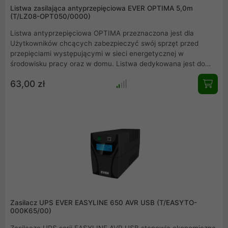
Listwa zasilająca antyprzepięciowa EVER OPTIMA 5,0m
(T/LZ08-OPT050/0000)
Listwa antyprzepięciowa OPTIMA przeznaczona jest dla
Użytkowników chcących zabezpieczyć swój sprzęt przed
przepięciami występującymi w sieci energetycznej w
środowisku pracy oraz w domu. Listwa dedykowana jest do
urządzeń takich jak komputery stacjonarne i mobilne,
63,00 zł
urządzenia peryferyjne oraz sprzęt RTV.
Zasilacz UPS EVER EASYLINE 650 AVR USB (T/EASYTO-
000K65/00)
Zasilacze UPS serii EASYLINE AVR USB stanowią ekonomiczną