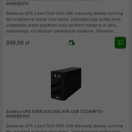
000K55/01)
Zasilacze UPS z serii DUO AVR USB stanowią idealną ochronę
dla urządzeń w biurze oraz domu. Zabezpieczają podłączone
urządzenia przed spadkami oraz zanikami napięcia w sieci,
zapewniając ich dłuższe i pewniejsze działanie. Głównym
przeznaczeniem zasilaczy z serii DUO AVR USB są: komputery
339,00 zł
PC, urządzenia telekomunikacyjne (switche, rutery), monitory,
oraz urządzenia fiskalne.
Zasilacz UPS EVER DUO 850 AVR USB (T/DAVRTO-
000K85/00)
Zasilacze UPS z serii DUO AVR USB stanowią idealną ochronę
dla urządzeń w biurze oraz domu. Zabezpieczają podłączone