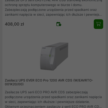
ochronę sprzętu komputerowego w biurze i domu.
Zabezpieczają podłączone urządzenia przed spadkami oraz
zanikami napięcia w sieci, zapewniając ich dłuższe i pewniejsze
działanie. Głównym przeznaczeniem zasilaczy z serii EASYLINE
408,00 zł
AVR USB jest zabezpieczenie przed niekontrolowaną utratą
zasilania: komputerów PC, stanowisk DTP i stacji roboczych,
systemów fiskalnych, systemów telewizji przemysłowej DTP
oraz internetowych urządzeń telekomunikacyjnych.
Zasilacz UPS EVER ECO Pro 1200 AVR CDS (W/EAVRTO-
001K20/00)
Zasilacze UPS serii ECO PRO AVR CDS zabezpieczają
podłączone urządzenia przed spadkami oraz zanikami napięcia
w sieci, zapewniając ich dłuższe i pewniejsze działanie.
Głównym przeznaczeniem zasilaczy z serii ECO PRO AVR CDS