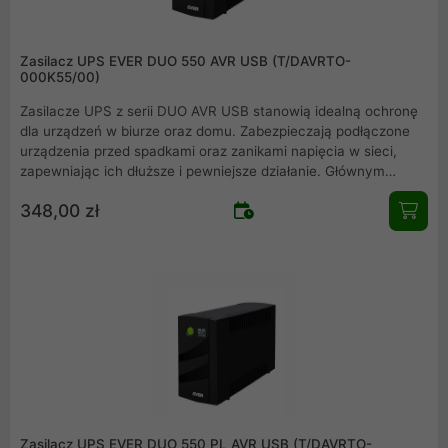
Zasilacz UPS EVER DUO 550 AVR USB (T/DAVRTO-
000K55/00)
Zasilacze UPS z serii DUO AVR USB stanowią idealną ochronę
dla urządzeń w biurze oraz domu. Zabezpieczają podłączone
urządzenia przed spadkami oraz zanikami napięcia w sieci,
zapewniając ich dłuższe i pewniejsze działanie. Głównym
przeznaczeniem zasilaczy z serii DUO AVR USB są: komputery
348,00 zł
PC, urządzenia telekomunikacyjne (switche, rutery), monitory,
oraz urządzenia fiskalne.
Zasilacz UPS EVER DUO 550 PL AVR USB (T/DAVRTO-