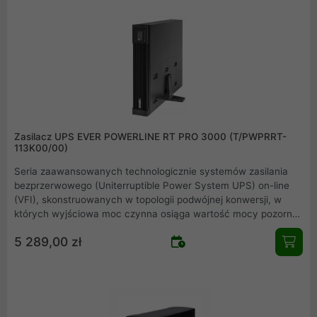
przepięcia oraz zakłócenia harmoniczne.
Zasilacz UPS EVER POWERLINE RT PRO 3000 (T/PWPRRT-
113K00/00)
Seria zaawansowanych technologicznie systemów zasilania
bezprzerwowego (Uniterruptible Power System UPS) on-line
(VFI), skonstruowanych w topologii podwójnej konwersji, w
których wyjściowa moc czynna osiąga wartość mocy pozornej.
Zasilacz z serii POWERLINE RT PRO 3000 chroni wrażliwe
5 289,00 zł
urządzenia i systemy przed podstawowymi problemami
występującymi w sieci zasilającej, takimi jak przerwy w
dostawie energii elektrycznej, wzrosty i zapady napięcia,
przepięcia oraz zakłócenia harmoniczne.