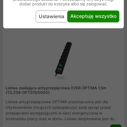
dodać produkt do koszyka albo się zalogować.
komputery stacjonarne i mobilne, urządzenia peryferyjne,
sprzęt RTV oraz urządzenia multimedialne .
Akceptuję wszystko
Ustawienia
59,99 zł
Listwa zasilająca antyprzepięciowa EVER OPTIMA 1,5m
(T/LZ08-OPT015/0000)
Listwa antyprzepięciowa OPTIMA przeznaczona jest dla
Użytkowników chcących zabezpieczyć swój sprzęt przed
przepięciami występującymi w sieci energetycznej w
środowisku pracy oraz w domu. Listwa dedykowana jest do
urządzeń takich jak komputery stacjonarne i mobilne,