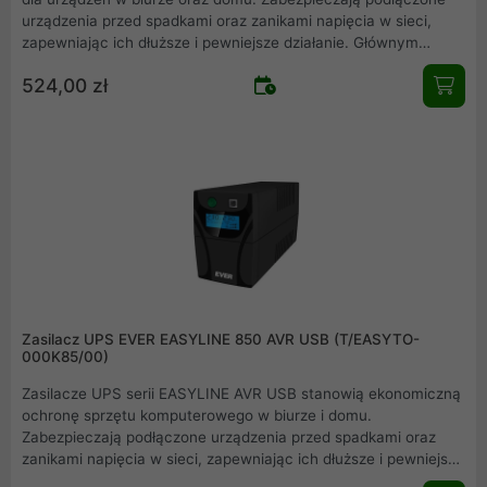
urządzenia przed spadkami oraz zanikami napięcia w sieci,
zapewniając ich dłuższe i pewniejsze działanie. Głównym
przeznaczeniem zasilaczy z serii DUO AVR USB są: komputery
524,00 zł
PC, urządzenia telekomunikacyjne (switche, rutery), monitory,
oraz urządzenia fiskalne.
Zasilacz UPS EVER EASYLINE 850 AVR USB (T/EASYTO-
000K85/00)
Zasilacze UPS serii EASYLINE AVR USB stanowią ekonomiczną
ochronę sprzętu komputerowego w biurze i domu.
Zabezpieczają podłączone urządzenia przed spadkami oraz
zanikami napięcia w sieci, zapewniając ich dłuższe i pewniejsze
działanie. Głównym przeznaczeniem zasilaczy z serii EASYLINE