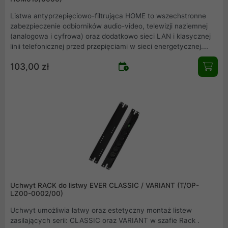
Listwa antyprzepięciowo-filtrująca HOME to wszechstronne
zabezpieczenie odbiorników audio-video, telewizji naziemnej
(analogowa i cyfrowa) oraz dodatkowo sieci LAN i klasycznej
linii telefonicznej przed przepięciami w sieci energetycznej.
Listwa wyposażona została w osiem gniazd sieciowych z
103,00 zł
uziemieniem wyposażonych w systemem CHILD PROTECTION
(uniemożliwiający dostęp dzieci do elementów będących pod
napięciem) oraz zabezpieczenie toru telewizyjnego i
teleinformatycznego.
Uchwyt RACK do listwy EVER CLASSIC / VARIANT (T/OP-
LZ00-0002/00)
Uchwyt umożliwia łatwy oraz estetyczny montaż listew
zasilających serii: CLASSIC oraz VARIANT w szafie Rack .