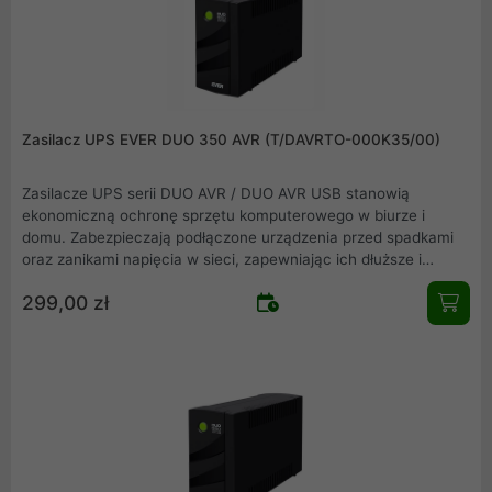
Zasilacz UPS EVER DUO 350 AVR (T/DAVRTO-000K35/00)
Zasilacze UPS serii DUO AVR / DUO AVR USB stanowią
ekonomiczną ochronę sprzętu komputerowego w biurze i
domu. Zabezpieczają podłączone urządzenia przed spadkami
oraz zanikami napięcia w sieci, zapewniając ich dłuższe i
pewniejsze działanie. Głównym przeznaczeniem zasilaczy z
299,00 zł
serii DUO AVR / DUO AVR USB jest zabezpieczenie przed
niekontrolowaną utratą zasilania: komputerów PC, stanowisk
DTP i stacji roboczych, systemów fiskalnych, systemów
telewizji przemysłowej CCTV oraz internetowych urządzeń
telekomunikacyjnych.