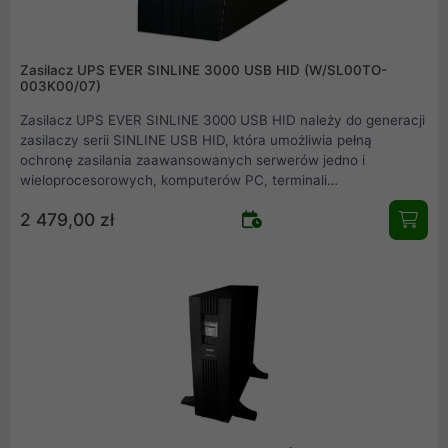
Zasilacz UPS EVER SINLINE 3000 USB HID (W/SL00TO-
003K00/07)
Zasilacz UPS EVER SINLINE 3000 USB HID należy do generacji
zasilaczy serii SINLINE USB HID, która umożliwia pełną
ochronę zasilania zaawansowanych serwerów jedno i
wieloprocesorowych, komputerów PC, terminali
komputerowych oraz małych i średnich sieci. Posiada liczne
2 479,00 zł
zabezpieczenia: przeciążeniowe, przeciwzwarciowe,
przeciwprzepięciowe, przed nieprawidłowym podłączeniem.