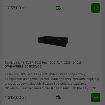
jest zabezpieczenie przed niekontrolowaną utratą zasilania:
1 057,00 zł
komputerów PC, stanowisk DTP i stacji roboczych, kas
fiskalnych, systemów telewizji przemysłowej CCTV oraz
internetowych urządzeń telekomunikacyjnych.
Zasilacz UPS EVER ECO Pro 1200 AVR CDS 19" 2U
(W/EAVRRM-001K20/00)
Zasilacze UPS serii ECO PRO AVR CDS zabezpieczają
podłączone urządzenia przed spadkami oraz zanikami napięcia
w sieci, zapewniając ich dłuższe i pewniejsze działanie.
Głównym przeznaczeniem zasilaczy z serii ECO PRO AVR CDS
jest zabezpieczenie przed niekontrolowaną utratą zasilania:
1 318,00 zł
komputerów PC, stanowisk DTP i stacji roboczych, kas
fiskalnych, systemów telewizji przemysłowej CCTV oraz