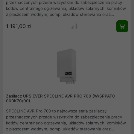
przeznaczonych przede wszystkim do zabezpieczenia pracy
kotłów centralnego ogrzewania, układów solarnych, kominków
z płaszczem wodnym, pomp, układów sterowania oraz
automatyki. Zasilacze SPECLINE AVR 700 wraz z modułem
1 191,00 zł
bateryjnym (lub akumulatorem samochodowym) zabezpieczają
podłączone urządzenia przed spadkami i zanikami napięcia w
sieci oraz eliminują możliwość ich uszkodzeń w wyniku
przepięć mogących wystąpić w sieci elektroenergetycznej.
Zasilacz UPS EVER SPECLINE AVR PRO 700 (W/SPPATO-
000K70/00)
SPECLINE AVR Pro 700 to najnowsza seria zasilaczy
przeznaczonych przede wszystkim do zabezpieczenia pracy
kotłów centralnego ogrzewania, układów solarnych, kominków
z płaszczem wodnym, pomp, układów sterowania oraz