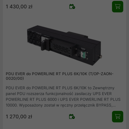
automatyki. Zasilacze SPECLINE AVR Pro 700 zabezpieczają
1 430,00 zł
podłączone urządzenia przed spadkami i zanikami napięcia w
sieci oraz eliminują możliwość ich uszkodzeń w wyniku
przepięć mogących wystąpić w sieci elektroenergetycznej.
PDU EVER do POWERLINE RT PLUS 6K/10K (T/OP-ZAON-
0020/00)
PDU EVER do POWERLINE RT PLUS 6K/10K to Zewnętrzny
panel PDU rozszerza funkcjonalność zasilaczy UPS EVER
POWERLINE RT PLUS 6000 i UPS EVER POWERLINE RT PLUS
10000. Wyposażony został w ręczny przełącznik BYPASS,
osłone przełącznika Bypassu oraz dodatkowe gniazda IEC 320
1 270,00 zł
C13 i IEC 320 C19. Produkt wysokiej jakości.