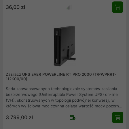
36,00 zł
Zasilacz UPS EVER POWERLINE RT PRO 2000 (T/PWPRRT-
112K00/00)
Seria zaawansowanych technologicznie systemów zasilania
bezprzerwowego (Uniterruptible Power System UPS) on-line
(VFI), skonstruowanych w topologii podwójnej konwersji, w
których wyjściowa moc czynna osiąga wartość mocy pozornej.
Zasilacz z serii POWERLINE RT PRO 2000 chroni wrażliwe
3 799,00 zł
urządzenia i systemy przed podstawowymi problemami
występującymi w sieci zasilającej, takimi jak przerwy w
dostawie energii elektrycznej, wzrosty i zapady napięcia,