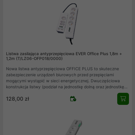
Listwa zasilająca antyprzepięciowa EVER Office Plus 1,8m +
1,2m (T/LZ06-OFP018/0000)
Nowa listwa antyprzepięciowa OFFICE PLUS to skuteczne
zabezpieczenie urządzeń biurowych przed przepięciami
mogącymi wystąpić w sieci energetycznej. Dwuczęściowa
konstrukcja listwy (podział na jednostkę dolną oraz jednostkę
górną) poprawia komfort jej użytkowania. Czterogniazdowa
128,00 zł
jednostka dolna ulokowania pod biurkiem lub w innym trudniej
dostępnym miejscu przeznaczona jest do zasilania urządzeń na
stałe podłączonych do listwy typu komputer, monitor, drukarka.
Natomiast połączona z nią mniejsza jednostka górna
umieszczona na blacie roboczym umożliwia szybkie i wygodne
podłączenie urządzeń typu telefon, laptop. Dzięki wbudowanej
ładowarce USB możliwe jest ładowanie urządzeń mobilnych.