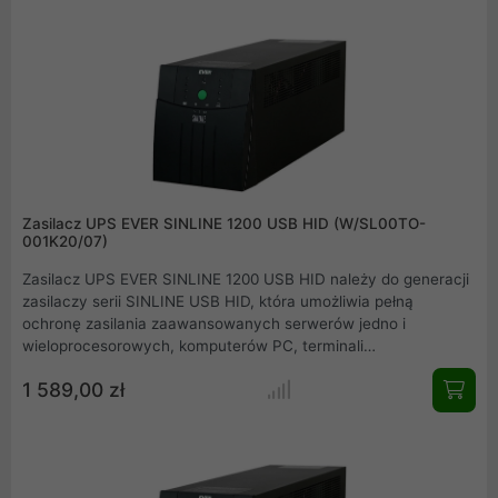
internetowych urządzeń telekomunikacyjnych.
Zasilacz UPS EVER SINLINE 1200 USB HID (W/SL00TO-
001K20/07)
Zasilacz UPS EVER SINLINE 1200 USB HID należy do generacji
zasilaczy serii SINLINE USB HID, która umożliwia pełną
ochronę zasilania zaawansowanych serwerów jedno i
wieloprocesorowych, komputerów PC, terminali
komputerowych oraz małych i średnich sieci. Posiada liczne
1 589,00 zł
zabezpieczenia: przeciążeniowe, przeciwzwarciowe,
przeciwprzepięciowe, przed nieprawidłowym podłączeniem.