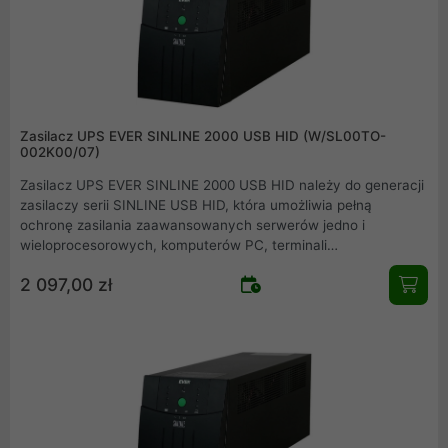
Zasilacz UPS EVER SINLINE 2000 USB HID (W/SL00TO-
002K00/07)
Zasilacz UPS EVER SINLINE 2000 USB HID należy do generacji
zasilaczy serii SINLINE USB HID, która umożliwia pełną
ochronę zasilania zaawansowanych serwerów jedno i
wieloprocesorowych, komputerów PC, terminali
komputerowych oraz małych i średnich sieci. Posiada liczne
2 097,00 zł
zabezpieczenia: przeciążeniowe, przeciwzwarciowe,
przeciwprzepięciowe, przed nieprawidłowym podłączeniem.