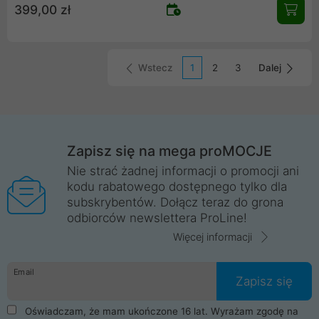
399,00 zł
AVR USB jest zabezpieczenie przed niekontrolowaną utratą
zasilania: komputerów PC, stanowisk DTP i stacji roboczych,
systemów fiskalnych, systemów telewizji przemysłowej DTP
oraz internetowych urządzeń telekomunikacyjnych.
Wstecz
1
2
3
Dalej
Zapisz się na mega proMOCJE
Nie strać żadnej informacji o promocji ani
kodu rabatowego dostępnego tylko dla
subskrybentów. Dołącz teraz do grona
odbiorców newslettera ProLine!
Więcej informacji
Email
Zapisz się
Oświadczam, że mam ukończone 16 lat. Wyrażam zgodę na