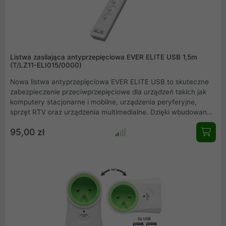
Listwa zasilająca antyprzepięciowa EVER ELITE USB 1,5m
(T/LZ11-ELI015/0000)
Nowa listwa antyprzepięciowa EVER ELITE USB to skuteczne
zabezpieczenie przeciwprzepięciowe dla urządzeń takich jak
komputery stacjonarne i mobilne, urządzenia peryferyjne,
sprzęt RTV oraz urządzenia multimedialne. Dzięki wbudowanej
dwuportowej ładowarce USB listwa umożliwia dodatkowo
95,00 zł
ładowanie urządzeń mobilnych takich jak smartfony, tablety
czy smartwatche. Listwa posiada pięć gniazd sieciowych z
uziemieniem wyposażonych w system Child Protection,
uniemożliwiający dostęp dzieci do elementów będących pod
napięciem.