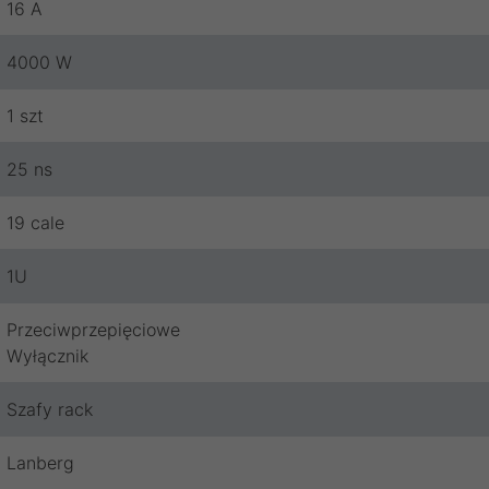
16 A
4000 W
1 szt
25 ns
19 cale
1U
Przeciwprzepięciowe
Wyłącznik
Szafy rack
Lanberg