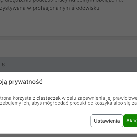
zystywana w profesjonalnym środowisku
6
2 m
ją prywatność
Czarny
trona korzysta z
ciasteczek
w celu zapewnienia jej prawidłowe
rzebujemy ich, abyś mógł dodać produkt do koszyka albo się z
Automatyczny
Akce
Ustawienia
Tak