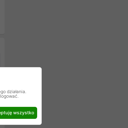
go działania.
alogować.
ptuję wszystko