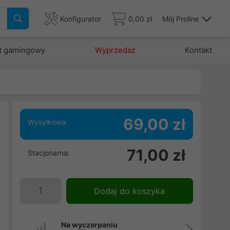
Konfigurator
0,00 zł
Mój Proline
t gamingowy
Wyprzedaż
Kontakt
69,00 zł
Wysyłkowa:
h
71,00 zł
Stacjonarna:
u
e
a
Dodaj do koszyka
k
ę
z
Na wyczerpaniu