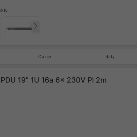
uktu
Następny
Opinie
Raty
k PDU 19" 1U 16a 6x 230V Pl 2m