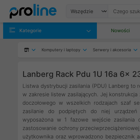
Produkty
Kategorie
Nowości
Producenci
Komputery i laptopy
Serwery i akcesoria
Kategorie
Lanberg Rack Pdu 1U 16a 6x 2
Listwa dystrybucji zasilania (PDU) Lanberg t
w zakresie listew zasilających. Jej konstrukc
doczołowego w wszelkich rodzajach szaf se
zasilanie do podpiętych do niej urządze
wyposażona w 1 fazowe wejście zasilania o
zastosowanie ochrony przeciwprzeciążeniowej
użytkownika oraz wprowadzono bezpiecznik a