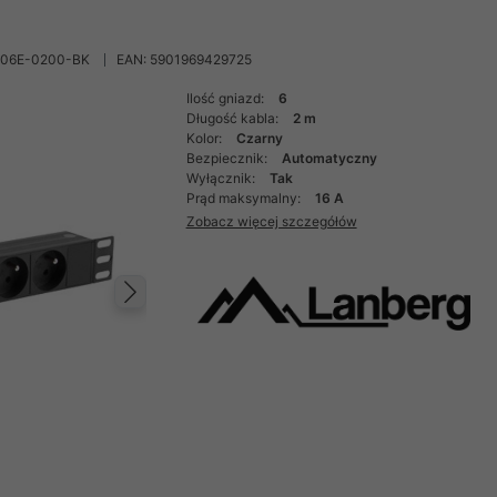
-06E-0200-BK
EAN: 5901969429725
Ilość gniazd:
6
Długość kabla:
2 m
Kolor:
Czarny
Bezpiecznik:
Automatyczny
Wyłącznik:
Tak
Prąd maksymalny:
16 A
Zobacz więcej szczegółów
Następny