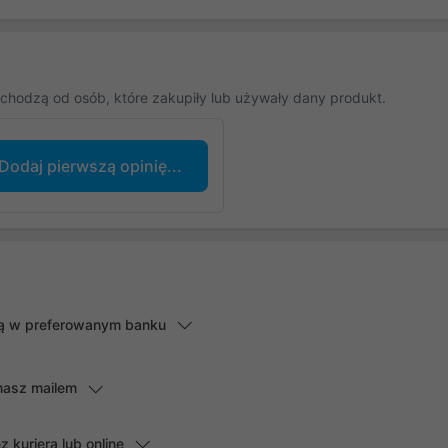
chodzą od osób, które zakupiły lub używały dany produkt.
Dodaj pierwszą opinię...
lną w preferowanym banku
masz mailem
kuriera lub online