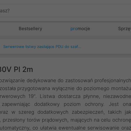
Bestsellery
pro
mocje
Sprzę
Serwerowe listwy zasilające PDU do szaf Rack
30V Pl 2m
o rozwiązanie dedykowane do zastosowań profesjonalnyc
ja została przygotowana wyłącznie do poziomego montaż
rwerowych 19". Listwa dostarcza płynne, niezawodn
ń zapewniając dodatkowy poziom ochrony. Jest on
raz w szereg dodatkowych zabezpieczeń, takich ja
, przesłony torów prądowych, mających na celu ochron
utomatyczny, co ułatwia ewentualne serwisowanie ora