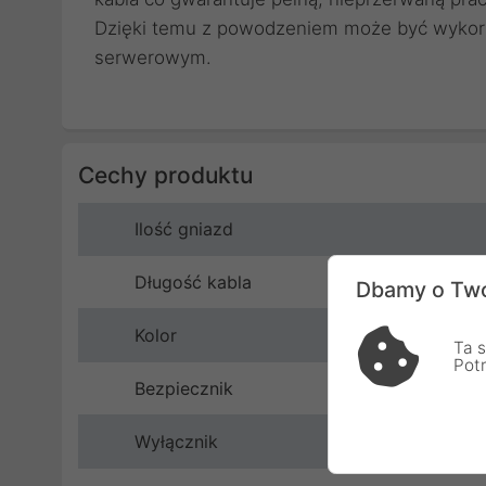
Dzięki temu z powodzeniem może być wykor
serwerowym.
Cechy produktu
Ilość gniazd
Długość kabla
Dbamy o Two
Kolor
Ta s
Pot
Bezpiecznik
Wyłącznik