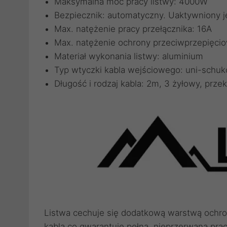
Maksymalna moc pracy listwy: 4000W
Bezpiecznik: automatyczny. Uaktywniony je
Max. natężenie pracy przełącznika: 16A
Max. natężenie ochrony przeciwprzepięci
Materiał wykonania listwy: aluminium
Typ wtyczki kabla wejściowego: uni-schuk
Długość i rodzaj kabla: 2m, 3 żyłowy, prz
Listwa cechuje się dodatkową warstwą ochr
kabla co gwarantuje pełną, nieprzerwaną pra