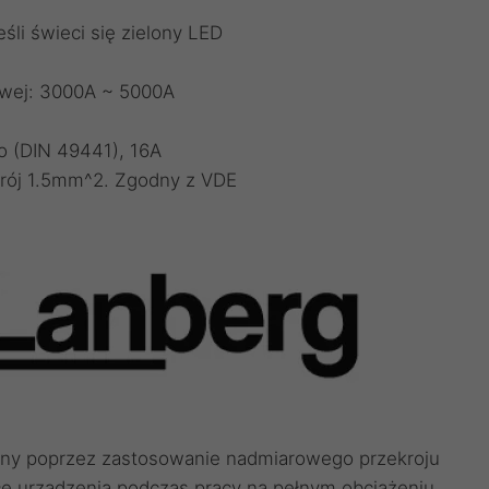
śli świeci się zielony LED
owej: 3000A ~ 5000A
o (DIN 49441), 16A
ekrój 1.5mm^2. Zgodny z VDE
ony poprzez zastosowanie nadmiarowego przekroju
cę urządzenia podczas pracy na pełnym obciążeniu.