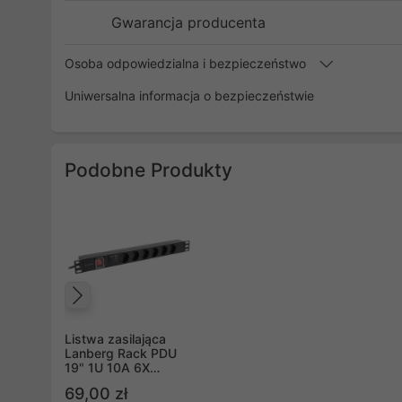
Gwarancja producenta
Osoba odpowiedzialna i bezpieczeństwo
Uniwersalna informacja o bezpieczeństwie
Podobne Produkty
Poprzedni
Listwa zasilająca
Lanberg Rack PDU
19" 1U 10A 6X
schuko 2m czarna
69,00 zł
C14