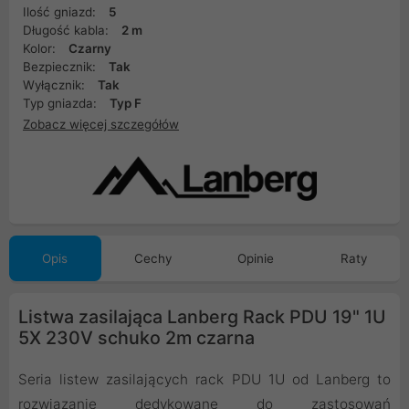
Ilość gniazd:
5
Długość kabla:
2 m
Kolor:
Czarny
Bezpiecznik:
Tak
Wyłącznik:
Tak
Typ gniazda:
Typ F
Zobacz więcej szczegółów
Opis
Cechy
Opinie
Raty
Listwa zasilająca Lanberg Rack PDU 19" 1U
5X 230V schuko 2m czarna
Seria listew zasilających rack PDU 1U od Lanberg to
rozwiązanie dedykowane do zastosowań