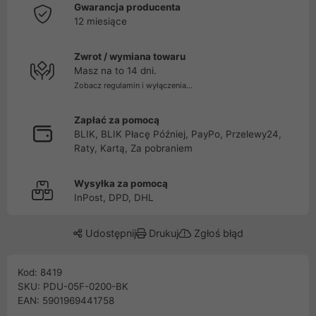
Gwarancja producenta
12 miesiące
Zwrot / wymiana towaru
Masz na to 14 dni.
Zobacz regulamin i wyłączenia...
Zapłać za pomocą
BLIK, BLIK Płacę Później, PayPo, Przelewy24,
Raty, Kartą, Za pobraniem
Wysyłka za pomocą
InPost, DPD, DHL
Udostępnij
Drukuj
Zgłoś błąd
Kod: 8419
SKU: PDU-05F-0200-BK
EAN: 5901969441758