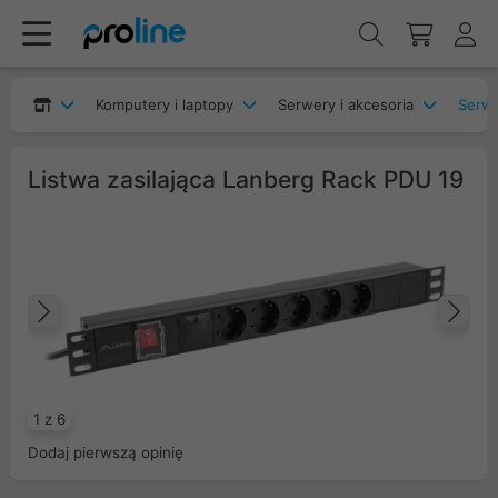
Komputery i laptopy
Serwery i akcesoria
Listwa zasilająca Lanberg Rack PDU 19
Poprzedni
Na
1 z 6
Dodaj pierwszą opinię