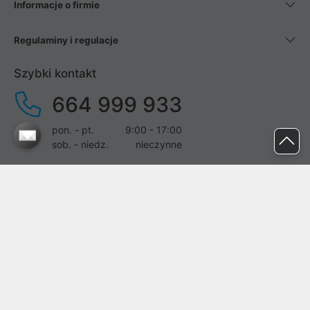
Informacje o firmie
Regulaminy i regulacje
Szybki kontakt
664 999 933
pon. - pt.
9:00 - 17:00
sob. - niedz.
nieczynne
pomoc@proline.pl
Dołącz do nas
Zgłoś błąd na stronie
Proline SA z siedzibą w Mirkowie (55-095), przy ul. Brzozowej 5,
wpisana do rejestru przedsiębiorców Krajowego Rejestru Sądowego