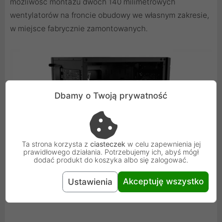
możliwość montażu dwóch 140 milimetrowych
wentylatorów na froncie obudowy we własnym zakresie,
w miejsce fabrycznie zamontowanych.
Dbamy o Twoją prywatność
Ta strona korzysta z
ciasteczek
w celu zapewnienia jej
prawidłowego działania. Potrzebujemy ich, abyś mógł
dodać produkt do koszyka albo się zalogować.
Akceptuję wszystko
Ustawienia