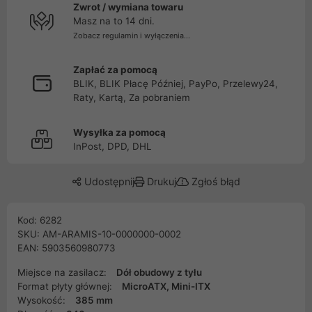
Zwrot / wymiana towaru
Masz na to 14 dni.
Zobacz regulamin i wyłączenia...
Zapłać za pomocą
BLIK, BLIK Płacę Później, PayPo, Przelewy24,
Raty, Kartą, Za pobraniem
Wysyłka za pomocą
InPost, DPD, DHL
Udostępnij
Drukuj
Zgłoś błąd
Kod: 6282
SKU: AM-ARAMIS-10-0000000-0002
EAN: 5903560980773
Miejsce na zasilacz:
Dół obudowy z tyłu
Format płyty głównej:
MicroATX, Mini-ITX
Wysokość:
385 mm