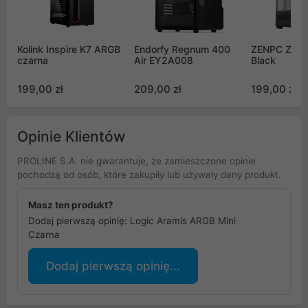
Kolink Inspire K7 ARGB
Endorfy Regnum 400
ZENPC Z3 So
czarna
Air EY2A008
Black
199,00 zł
209,00 zł
199,00 zł
Opinie Klientów
PROLINE S.A. nie gwarantuje, że zamieszczone opinie
pochodzą od osób, które zakupiły lub używały dany produkt.
Masz ten produkt?
Dodaj pierwszą opinię: Logic Aramis ARGB Mini
Czarna
Dodaj pierwszą opinię...