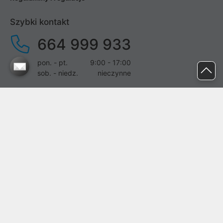
Szybki kontakt
664 999 933
pon. - pt.
9:00 - 17:00
sob. - niedz.
nieczynne
pomoc@proline.pl
Dołącz do nas
Zgłoś błąd na stronie
Proline SA z siedzibą w Mirkowie (55-095), przy ul. Brzozowej 5,
wpisana do rejestru przedsiębiorców Krajowego Rejestru Sądowego
przez Sąd Rejonowy dla Wrocławia-Fabrycznej we Wrocławiu, VI
Wydział Gospodarczy Krajowego Rejestru Sądowego pod nr KRS:
0000282071, NIP: 8951898022, REGON: 020482041, BDO: