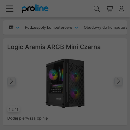
Podzespoły komputerowe
Obudowy do komputera
Logic Aramis ARGB Mini Czarna
Poprzedni
Na
1 z 11
Dodaj pierwszą opinię