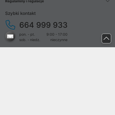
Regulaminy i regulacje
Szybki kontakt
664 999 933
pon. - pt.
9:00 - 17:00
sob. - niedz.
nieczynne
pomoc@proline.pl
Dołącz do nas
Zgłoś błąd na stronie
Proline SA z siedzibą w Mirkowie (55-095), przy ul. Brzozowej 5,
wpisana do rejestru przedsiębiorców Krajowego Rejestru Sądowego
przez Sąd Rejonowy dla Wrocławia-Fabrycznej we Wrocławiu, VI
Wydział Gospodarczy Krajowego Rejestru Sądowego pod nr KRS:
0000282071, NIP: 8951898022, REGON: 020482041, BDO: