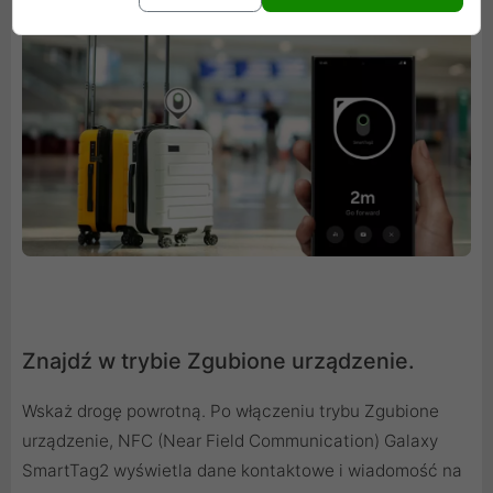
Znajdź w trybie Zgubione urządzenie.
Wskaż drogę powrotną. Po włączeniu trybu Zgubione
urządzenie, NFC (Near Field Communication) Galaxy
SmartTag2 wyświetla dane kontaktowe i wiadomość na