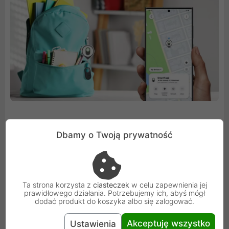
Dbamy o Twoją prywatność
Nie zginęło. Jest w pobliżu.
Coś się zgubiło? Włącz funkcję Szukaj w pobliżu, a tam
Ta strona korzysta z
ciasteczek
w celu zapewnienia jej
skorzystaj z opcji "Znajdź za pomocą aparatu". Jeśli
prawidłowego działania. Potrzebujemy ich, abyś mógł
nadal nie możesz znaleźć urządzenia, SmartTag2 wyda
dodać produkt do koszyka albo się zalogować.
alert dźwiękowy za pomocą funkcji Ring Your Tag.
Akceptuję wszystko
Ustawienia