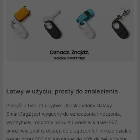
Łatwy w użyciu, prosty do znalezienia
Pomyśl o tym intuicyjnie. Udoskonalony Galaxy
SmartTag2 jest wygodny do oznaczania i noszenia,
wytrzymały i odporny na kurz i wodę w klasie IP67,
umożliwia zdalny dostęp do urządzeń IoT i może działać
nawet przez 500 dni lub nawet do 40% dłużej w trybie