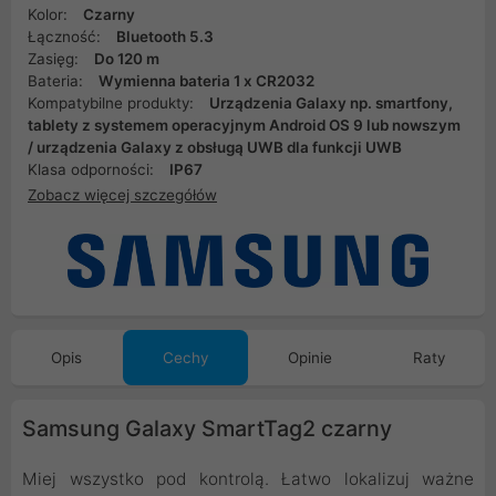
Kolor:
Czarny
Łączność:
Bluetooth 5.3
Zasięg:
Do 120 m
Bateria:
Wymienna bateria 1 x CR2032
Kompatybilne produkty:
Urządzenia Galaxy np. smartfony,
tablety z systemem operacyjnym Android OS 9 lub nowszym
/ urządzenia Galaxy z obsługą UWB dla funkcji UWB
Klasa odporności:
IP67
Zobacz więcej szczegółów
Opis
Cechy
Opinie
Raty
Samsung Galaxy SmartTag2 czarny
Miej wszystko pod kontrolą. Łatwo lokalizuj ważne