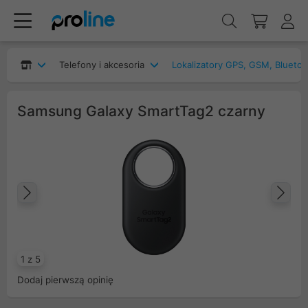
Telefony i akcesoria
Lokalizatory GPS, GSM, Bluetoo
Samsung Galaxy SmartTag2 czarny
Poprzedni
Na
1 z 5
Dodaj pierwszą opinię