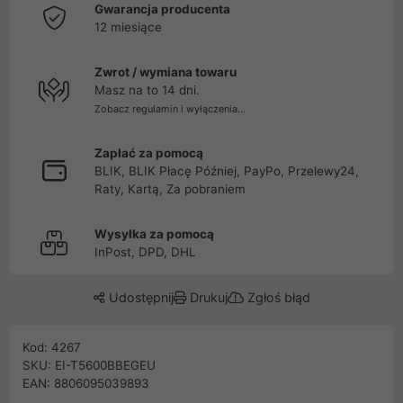
Gwarancja producenta
12 miesiące
Zwrot / wymiana towaru
Masz na to 14 dni.
Zobacz regulamin i wyłączenia...
Zapłać za pomocą
BLIK, BLIK Płacę Później, PayPo, Przelewy24,
Raty, Kartą, Za pobraniem
Wysyłka za pomocą
InPost, DPD, DHL
Udostępnij
Drukuj
Zgłoś błąd
Kod: 4267
SKU: EI-T5600BBEGEU
EAN: 8806095039893