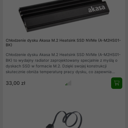
Chłodzenie dysku Akasa M.2 Heatsink SSD NVMe (A-M2HS01-
BK)
Chłodzenie dysku Akasa M.2 Heatsink SSD NVMe (A-M2HS01-
BK) to wydajny radiator zaprojektowany specjalnie z myślą o
dyskach SSD w formacie M.2. Dzięki swojej konstrukcji
skutecznie obniża temperaturę pracy dysku, co zapewnia
stabilną i optymalną wydajność, a także przedłuża jego
33,00 zł
żywotność. Wykonany z wysokiej jakości aluminium, radiator
efektywnie rozprasza ciepło, zapobiegając przegrzewaniu się
dysku nawet podczas intensywnego użytkowania.