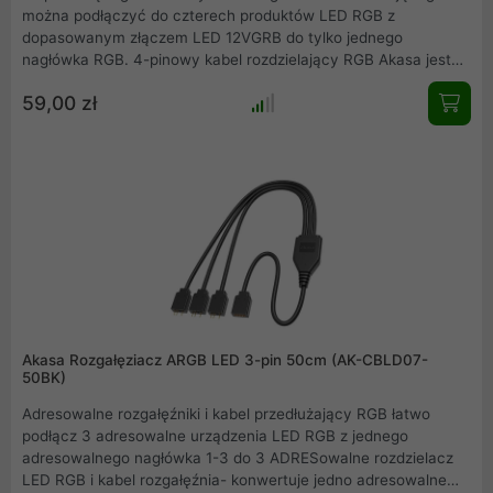
można podłączyć do czterech produktów LED RGB z
dopasowanym złączem LED 12VGRB do tylko jednego
nagłówka RGB. 4-pinowy kabel rozdzielający RGB Akasa jest
kompatybilny z płytami głównymi ASUS Aura Sync, Gigabyte
59,00 zł
RGB Fusion, MSI Mystic Light i ASRock RGB LED. W ten sposób
połączenie można wykonać bezpośrednio z płytą główną, aby
sterować efektami świetlnymi w obudowie. Kabel jest czarny,
aby jak najmniej przyciągać uwagę.
Akasa Rozgałęziacz ARGB LED 3-pin 50cm (AK-CBLD07-
50BK)
Adresowalne rozgałęźniki i kabel przedłużający RGB łatwo
podłącz 3 adresowalne urządzenia LED RGB z jednego
adresowalnego nagłówka 1-3 do 3 ADRESowalne rozdzielacz
LED RGB i kabel rozgałęźnia- konwertuje jedno adresowalne