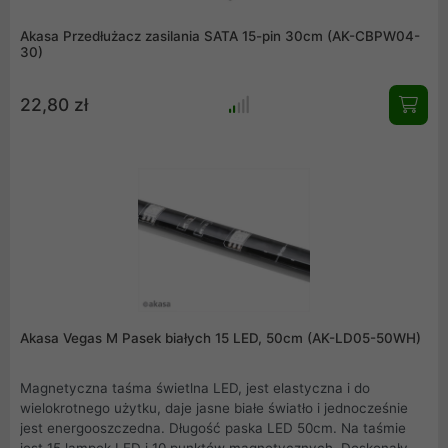
Akasa Przedłużacz zasilania SATA 15-pin 30cm (AK-CBPW04-
30)
22,80 zł
Akasa Vegas M Pasek białych 15 LED, 50cm (AK-LD05-50WH)
Magnetyczna taśma świetlna LED, jest elastyczna i do
wielokrotnego użytku, daje jasne białe światło i jednocześnie
jest energooszczedna. Długość paska LED 50cm. Na taśmie
jest 15 lampek LED i 10 punktów magnetycznych. Doskonały