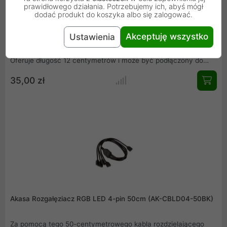
Akasa Rozgałęziacz ARGB LED 3-pin 12cm (AK-CBLD08-12BK)
prawidłowego działania. Potrzebujemy ich, abyś mógł
dodać produkt do koszyka albo się zalogować.
Dzięki kablem Akasa Addressable RGB LED Splitter Cable, dwa
Akceptuję wszystko
Ustawienia
akcesoria z 3-pinowym złączem RGB (5V) można podłączyć do
adresowalnego cyfrowo nagłówka RGB na płycie głównej.
Oferuje długość 12 centymetrów i może być podłączony do
kompatybilnych wentylatorów lub listew LED RGB .
35,00 zł
Akasa Rozgałęziacz RGB LED 4-pin 50cm (AK-CBLD04-50BK)
Za pomocą tego 50-centymetrowego kabla rozdzielającego