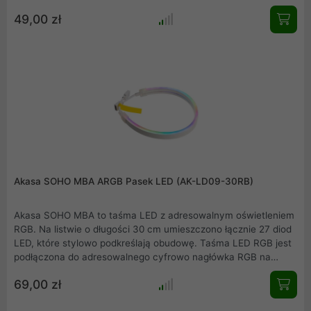
złącze RGB LED 5 V w adresowalne złącza RGB LED - Trwałe
49,00 zł
wykończenie kabla zapewnia elastyczność dla łatwego
routingu kabli- Długość: 50 cmCertyfikat i kompatybilne
oprogramowanieGigabyte RGB Fusion RGB yAsus Aura
SyncMSI Mystic Light SyncASRock Polichrom SyncObsługuje
aplikacje do sterowania oświetleniem płyty głównejW zestawie
kabel adapterowy.
Akasa SOHO MBA ARGB Pasek LED (AK-LD09-30RB)
Akasa SOHO MBA to taśma LED z adresowalnym oświetleniem
RGB. Na listwie o długości 30 cm umieszczono łącznie 27 diod
LED, które stylowo podkreślają obudowę. Taśma LED RGB jest
podłączona do adresowalnego cyfrowo nagłówka RGB na
płycie głównej lub kontrolerze i może być synchronizowana z
69,00 zł
innymi komponentami za pomocą oprogramowania sterującego
RGB, takiego jak Gigabyte RGB Fusion, ASUS Aura Sync,