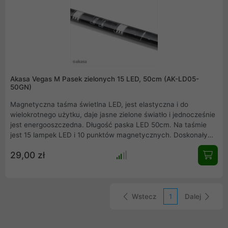
Akasa Vegas M Pasek zielonych 15 LED, 50cm (AK-LD05-
50GN)
Magnetyczna taśma świetlna LED, jest elastyczna i do
wielokrotnego użytku, daje jasne zielone światło i jednocześnie
jest energooszczedna. Długość paska LED 50cm. Na taśmie
jest 15 lampek LED i 10 punktów magnetycznych. Doskonały
pomysł na zmiane swojego zestawu w estetycznie
29,00 zł
wyglądający sprzęt gamingowy.
Wstecz
1
Dalej