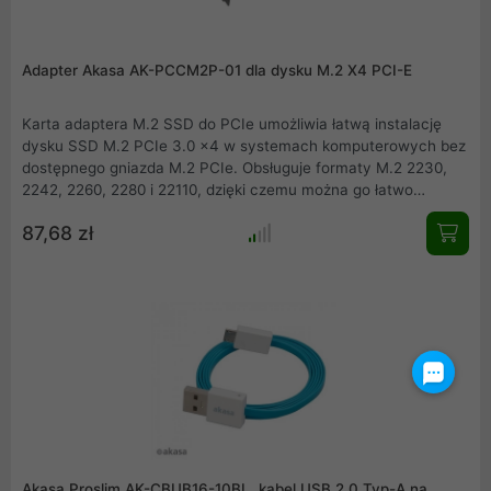
Adapter Akasa AK-PCCM2P-01 dla dysku M.2 X4 PCI-E
Karta adaptera M.2 SSD do PCIe umożliwia łatwą instalację
dysku SSD M.2 PCIe 3.0 x4 w systemach komputerowych bez
dostępnego gniazda M.2 PCIe. Obsługuje formaty M.2 2230,
2242, 2260, 2280 i 22110, dzięki czemu można go łatwo
umieścić w dowolnym wolnym standardowym gnieździe PCIe
87,68 zł
x4, x8 lub x16 na płycie głównej. Dołączony opcjonalny
wspornik niskoprofilowy umożliwia korzystanie z adaptera w
systemie z gniazdami rozszerzeń o pełnej wysokości lub
niskoprofilowym, zgodnie z wymaganiami.
Akasa Proslim AK-CBUB16-10BL, kabel USB 2.0 Typ-A na