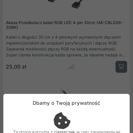
Akasa Przedłużacz kabel RGB LED 4-pin 30cm (AK-CBLD06-
30BK)
Kabel o długości 30 cm z 4-pinowymi wymiennymi złączami
męskimi/żeńskimi do urządzeń peryferyjnych i złączy RGB.
Zapewnia możliwości złączy RGB na każdą ewentualność.
Super cienka konstrukcja kabla sprawia, że idealnie nadaje się
do ciasno dopasowanych systemów .
25,00 zł
Dbamy o Twoją prywatność
Ta strona korzysta z
ciasteczek
w celu zapewnienia jej