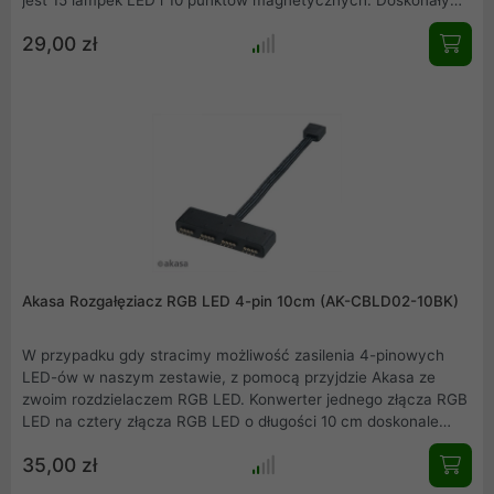
pomysł na zmiane swojego zestawu w estetycznie
29,00 zł
wyglądający sprzęt gamingowy.
Akasa Rozgałęziacz RGB LED 4-pin 10cm (AK-CBLD02-10BK)
W przypadku gdy stracimy możliwość zasilenia 4-pinowych
LED-ów w naszym zestawie, z pomocą przyjdzie Akasa ze
zwoim rozdzielaczem RGB LED. Konwerter jednego złącza RGB
LED na cztery złącza RGB LED o długości 10 cm doskonale
sprawdzi się w tej sytuacji. Do sterowania oświetleniem
35,00 zł
posłuży aplikacja lub z płyty głownej.