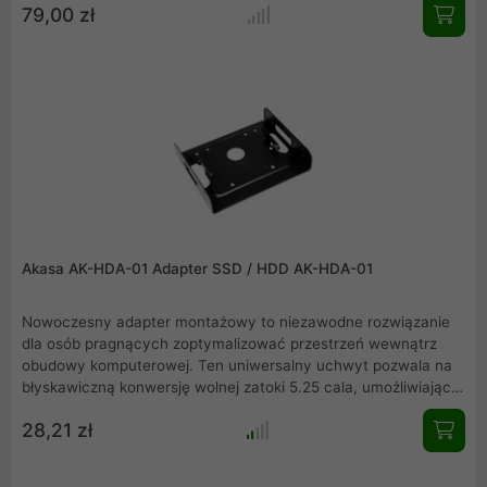
79,00 zł
Akasa AK-HDA-01 Adapter SSD / HDD AK-HDA-01
Nowoczesny adapter montażowy to niezawodne rozwiązanie
dla osób pragnących zoptymalizować przestrzeń wewnątrz
obudowy komputerowej. Ten uniwersalny uchwyt pozwala na
błyskawiczną konwersję wolnej zatoki 5.25 cala, umożliwiając
stabilne osadzenie dysku HDD lub SSD w rozmiarze 2.5 oraz
28,21 zł
3.5 cala. Wykonany z wytrzymałej stali SECC w kolorze
czarnym, nie tylko świetnie wygląda, ale również skutecznie
tłumi wibracje dzięki specjalnym podkładkom. To kluczowy