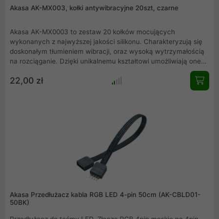
Akasa AK-MX003, kołki antywibracyjne 20szt, czarne
Akasa AK-MX0003 to zestaw 20 kołków mocujących
wykonanych z najwyższej jakości silikonu. Charakteryzują się
doskonałym tłumieniem wibracji, oraz wysoką wytrzymałością
na rozciąganie. Dzięki unikalnemu kształtowi umożliwiają one
zamontowanie w obudowie nie tylko samego wentylatora, ale
22,00 zł
również grilla.
Akasa Przedłużacz kabla RGB LED 4-pin 50cm (AK-CBLD01-
50BK)
Przedłużacz do taśmy LED. Złącza RGB 4pin męskie na 4pin