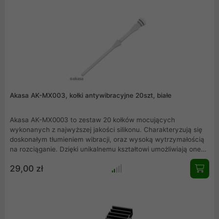
ASRock Polychrome i Razer Chroma RGB
Akasa AK-MX003, kołki antywibracyjne 20szt, białe
Akasa AK-MX0003 to zestaw 20 kołków mocujących
wykonanych z najwyższej jakości silikonu. Charakteryzują się
doskonałym tłumieniem wibracji, oraz wysoką wytrzymałością
na rozciąganie. Dzięki unikalnemu kształtowi umożliwiają one
zamontowanie w obudowie nie tylko samego wentylatora, ale
29,00 zł
również grilla.