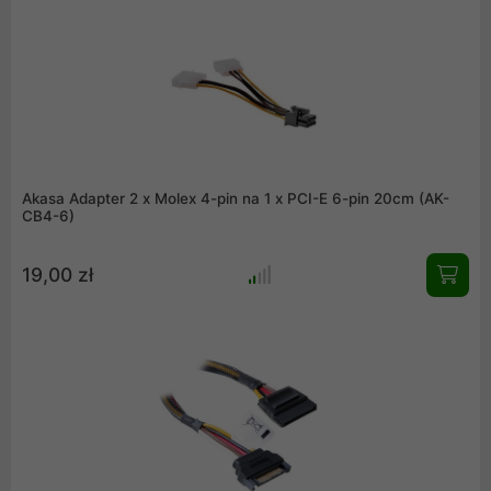
element dla każdego, kto ceni ciszę, wydajność i porządek w
swoim komputerze.
Akasa Adapter 2 x Molex 4-pin na 1 x PCI-E 6-pin 20cm (AK-
CB4-6)
19,00 zł