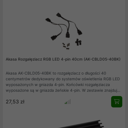
Akasa Rozgałęziacz RGB LED 4-pin 40cm (AK-CBLD05-40BK)
Akasa AK-CBLD05-40BK to rozgałęziacz o długości 40
centymetrów dedykowany do systemów oświetlenia RGB LED
wyposażonych w gniazda 4-pin. Końcówki rozgałęziacza
wyposażone są w gniazda żeńskie 4-pin. W zestawie znajduje
się pięć mostków 4-pin oraz cztery zaślepki. Mostki pozwalają
27,53 zł
zmienić końcówkę z żeńskiej na męską.