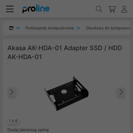
Podzespoły komputerowe
Obudowy do komputera
Akasa AK-HDA-01 Adapter SSD / HDD
AK-HDA-01
Poprzedni
Na
1 z 6
Dodaj pierwszą opinię