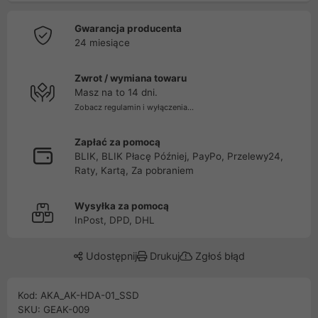
Gwarancja producenta
24 miesiące
Zwrot / wymiana towaru
Masz na to 14 dni.
Zobacz regulamin i wyłączenia...
Zapłać za pomocą
BLIK, BLIK Płacę Później, PayPo, Przelewy24,
Raty, Kartą, Za pobraniem
Wysyłka za pomocą
InPost, DPD, DHL
Udostępnij
Drukuj
Zgłoś błąd
Kod: AKA_AK-HDA-01_SSD
SKU: GEAK-009