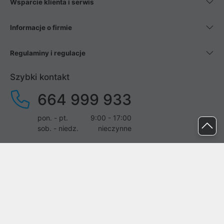
Wsparcie klienta i serwis
Informacje o firmie
Regulaminy i regulacje
Szybki kontakt
664 999 933
pon. - pt.
9:00 - 17:00
sob. - niedz.
nieczynne
pomoc@proline.pl
Dołącz do nas
Zgłoś błąd na stronie