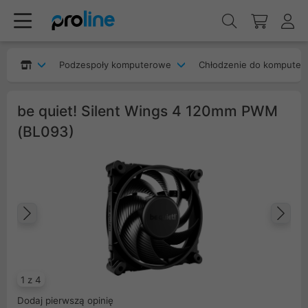
Podzespoły komputerowe
Chłodzenie do komputer
be quiet! Silent Wings 4 120mm PWM
(BL093)
Poprzedni
Na
1 z 4
Dodaj pierwszą opinię