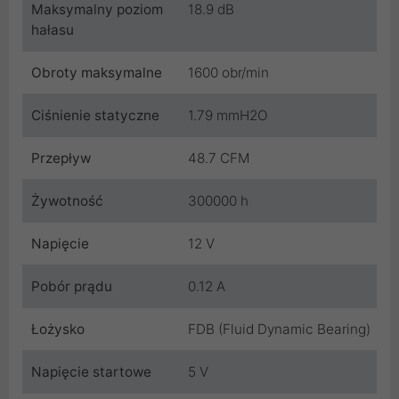
Maksymalny poziom
18.9 dB
hałasu
Obroty maksymalne
1600 obr/min
Ciśnienie statyczne
1.79 mmH2O
Przepływ
48.7 CFM
Żywotność
300000 h
Napięcie
12 V
Pobór prądu
0.12 A
Łożysko
FDB (Fluid Dynamic Bearing)
Napięcie startowe
5 V