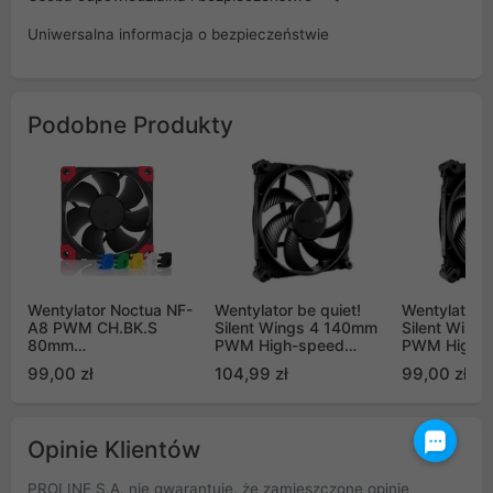
Uniwersalna informacja o bezpieczeństwie
Podobne Produkty
Wentylator Noctua NF-
Wentylator be quiet!
Wentylator b
A8 PWM CH.BK.S
Silent Wings 4 140mm
Silent Wing
80mm
PWM High-speed
PWM High-
chromax.black.swap
(BL097)
(BL094)
99,00 zł
104,99 zł
99,00 zł
Opinie Klientów
PROLINE S.A. nie gwarantuje, że zamieszczone opinie