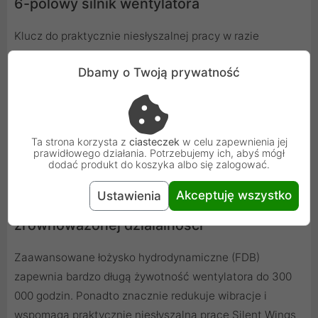
6-polowy silnik wentylatora
Klucz do praktycznie niesłyszalnej pracy w razie
potrzeby. 6-biegunowy silnik wentylatora z 3 fazami
Dbamy o Twoją prywatność
zapewnia bardzo niskie zużycie energii, mniej wibracji, a
zatem cichą pracę. Wyposażony w tę
najnowocześniejszą technologię wentylator jest
praktycznie niesłyszalny podczas pracy ze średnią
Ta strona korzysta z
ciasteczek
w celu zapewnienia jej
prędkością.
prawidłowego działania. Potrzebujemy ich, abyś mógł
dodać produkt do koszyka albo się zalogować.
Akceptuję wszystko
Ustawienia
Łożysko płynno-dynamiczne dla
zrównoważonej działalności
Zaawansowane łożysko hydrodynamiczne (FDB)
zapewnia bardzo długą żywotność wentylatora do 300
000 godzin. Ponadto znacznie redukuje wibracje i
wspomaga praktycznie niesłyszalną pracę Silent Wings