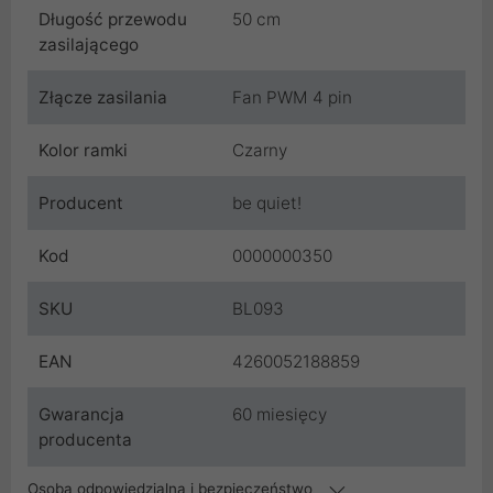
Długość przewodu
50 cm
zasilającego
Złącze zasilania
Fan PWM 4 pin
Kolor ramki
Czarny
Producent
be quiet!
Kod
0000000350
SKU
BL093
EAN
4260052188859
Gwarancja
60 miesięcy
producenta
Osoba odpowiedzialna i bezpieczeństwo