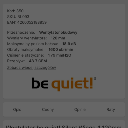
Kod: 350
SKU: BL093
EAN: 4260052188859
Przeznaczenie:
Wentylator obudowy
Wymiary wentylatora:
120 mm
Maksymalny poziom hałasu:
18.9 dB
Obroty maksymalne:
1600 obr/min
Ciśnienie statyczne:
1.79 mmH2O
Przepływ:
48.7 CFM
Zobacz więcej szczegółów
Opis
Cechy
Opinie
Raty
Wentylator be quiet! Silent Wings 4 120mm