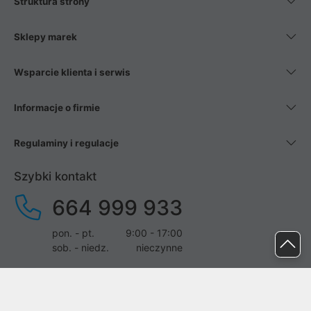
Struktura strony
Sklepy marek
Wsparcie klienta i serwis
Informacje o firmie
Regulaminy i regulacje
Szybki kontakt
664 999 933
pon. - pt.
9:00 - 17:00
sob. - niedz.
nieczynne
pomoc@proline.pl
Dołącz do nas