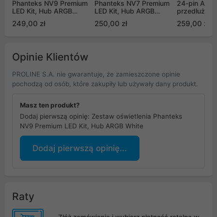
Phanteks NV9 Premium
Phanteks NV7 Premium
24-pin ARG
LED Kit, Hub ARGB
LED Kit, Hub ARGB
przedłużacz
Black
Black
zasilania pł
249,00 zł
250,00 zł
259,00 zł
(PW24-1W)
Opinie Klientów
PROLINE S.A. nie gwarantuje, że zamieszczone opinie
pochodzą od osób, które zakupiły lub używały dany produkt.
Masz ten produkt?
Dodaj pierwszą opinię: Zestaw oświetlenia Phanteks
NV9 Premium LED Kit, Hub ARGB White
Dodaj pierwszą opinię...
Raty
Złóż zamówienie i wybierz płatność ratalną w