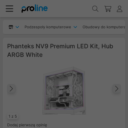
Podzespoły komputerowe
Obudowy do komputera
Phanteks NV9 Premium LED Kit, Hub
ARGB White
Poprzedni
Na
1 z 5
Dodaj pierwszą opinię