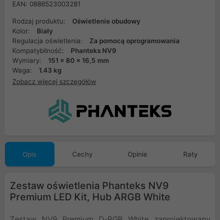
EAN: 0886523003281
Rodzaj produktu:
Oświetlenie obudowy
Kolor:
Biały
Regulacja oświetlenia:
Za pomocą oprogramowania
Kompatybilność:
Phanteks NV9
Wymiary:
151 x 80 x 16,5 mm
Waga:
1.43 kg
Zobacz więcej szczegółów
Opis
Cechy
Opinie
Raty
Zestaw oświetlenia Phanteks NV9
Premium LED Kit, Hub ARGB White
Zestaw NV9 Premium D-RGB White zaprojektowany