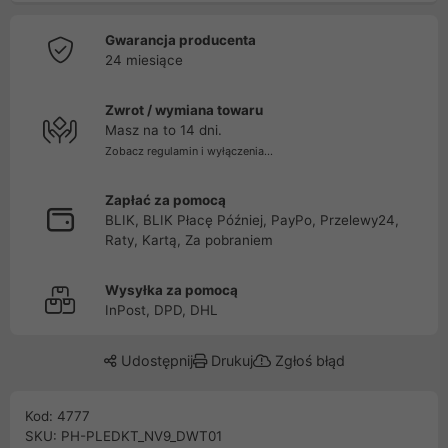
Gwarancja producenta
24 miesiące
Zwrot / wymiana towaru
Masz na to 14 dni.
Zobacz regulamin i wyłączenia...
Zapłać za pomocą
BLIK, BLIK Płacę Później, PayPo, Przelewy24,
Raty, Kartą, Za pobraniem
Wysyłka za pomocą
InPost, DPD, DHL
Udostępnij
Drukuj
Zgłoś błąd
Kod: 4777
SKU: PH-PLEDKT_NV9_DWT01