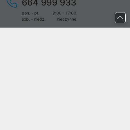
664 999 933
pon. - pt.
9:00 - 17:00
sob. - niedz.
nieczynne
pomoc@proline.pl
Dołącz do nas
Zgłoś błąd na stronie
Proline SA z siedzibą w Mirkowie (55-095), przy ul. Brzozowej 5,
wpisana do rejestru przedsiębiorców Krajowego Rejestru Sądowego
przez Sąd Rejonowy dla Wrocławia-Fabrycznej we Wrocławiu, VI
Wydział Gospodarczy Krajowego Rejestru Sądowego pod nr KRS:
0000282071, NIP: 8951898022, REGON: 020482041, BDO:
000437899. Kapitał zakładowy Spółki wynosi 500000,00 zł i został
on opłacony w całości.
© proline 1996 - 2026. Wszelkie prawa zastrzeżone.