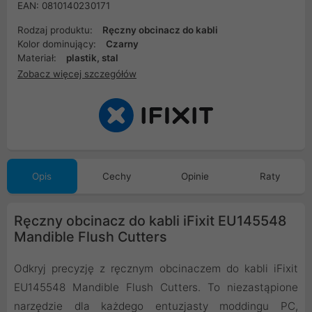
EAN: 0810140230171
Rodzaj produktu:
Ręczny obcinacz do kabli
Kolor dominujący:
Czarny
Materiał:
plastik, stal
Zobacz więcej szczegółów
Opis
Cechy
Opinie
Raty
Ręczny obcinacz do kabli iFixit EU145548
Mandible Flush Cutters
Odkryj precyzję z ręcznym obcinaczem do kabli iFixit
EU145548 Mandible Flush Cutters. To niezastąpione
narzędzie dla każdego entuzjasty moddingu PC,