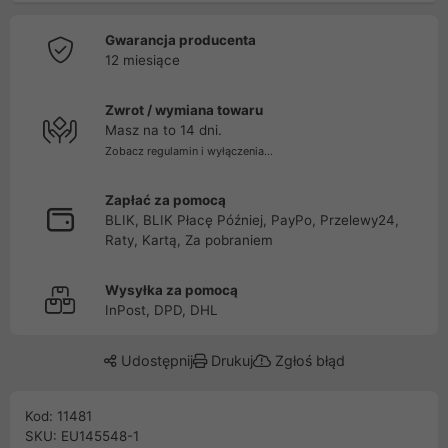
Gwarancja producenta
12 miesiące
Zwrot / wymiana towaru
Masz na to 14 dni.
Zobacz regulamin i wyłączenia...
Zapłać za pomocą
BLIK, BLIK Płacę Później, PayPo, Przelewy24,
Raty, Kartą, Za pobraniem
Wysyłka za pomocą
InPost, DPD, DHL
Udostępnij
Drukuj
Zgłoś błąd
Kod: 11481
SKU: EU145548-1