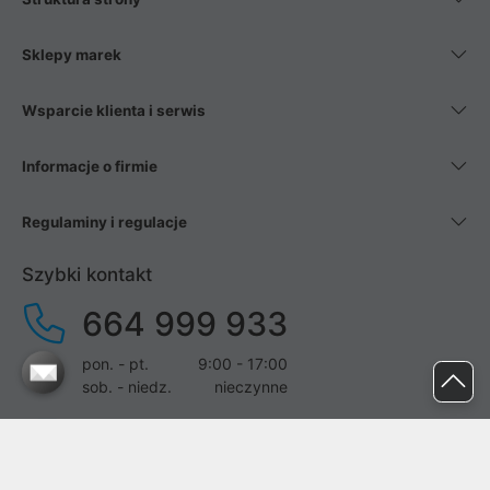
Sklepy marek
Wsparcie klienta i serwis
Informacje o firmie
Regulaminy i regulacje
Szybki kontakt
664 999 933
pon. - pt.
9:00 - 17:00
sob. - niedz.
nieczynne
pomoc@proline.pl
Dołącz do nas