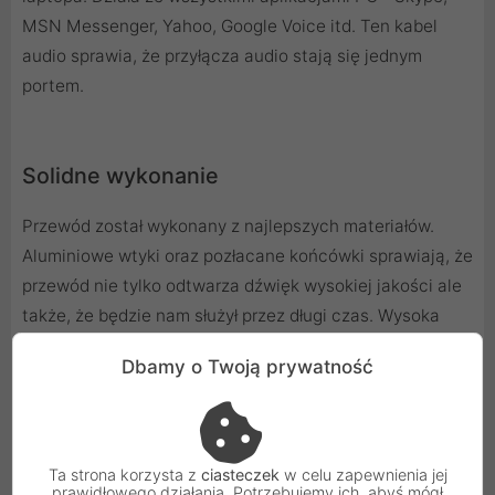
MSN Messenger, Yahoo, Google Voice itd. Ten kabel
audio sprawia, że przyłącza audio stają się jednym
portem.
Solidne wykonanie
Przewód został wykonany z najlepszych materiałów.
Aluminiowe wtyki oraz pozłacane końcówki sprawiają, że
przewód nie tylko odtwarza dźwięk wysokiej jakości ale
także, że będzie nam służył przez długi czas. Wysoka
jakość dźwięku, 3,5 mm gniazdo stereo na 2 wtykach
Dbamy o Twoją prywatność
rozdzielających Y kabel AUX + miedziany drut o wysokiej
czystości - dla doskonałej jakości dźwięku. Solidna
konstrukcja z wytrzymałymi, przykręcanymi złączami:
zielony do zestawu słuchawkowego, czerwony do portu
Ta strona korzysta z
ciasteczek
w celu zapewnienia jej
prawidłowego działania. Potrzebujemy ich, abyś mógł
mikrofonu.