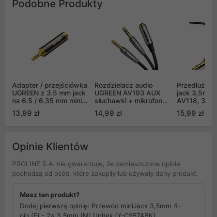
Podobne Produkty
Adapter / przejściówka
Rozdzielacz audio
Przedłużacz
UGREEN z 3.5 mm jack
UGREEN AV193 AUX
jack 3,5mm
na 6.5 / 6.35 mm mini
słuchawki + mikrofon
AV118, 3m (
jack - szara (60711)
do kabel 20 cm mini
13,99 zł
14,99 zł
15,99 zł
jack 3,5mm - srebrny
(AV193 50255)
Opinie Klientów
PROLINE S.A. nie gwarantuje, że zamieszczone opinie
pochodzą od osób, które zakupiły lub używały dany produkt.
Masz ten produkt?
Dodaj pierwszą opinię: Przewód miniJack 3,5mm 4-
pin (F) - 2x 3,5mm (M) Unitek (Y-C957ABK)