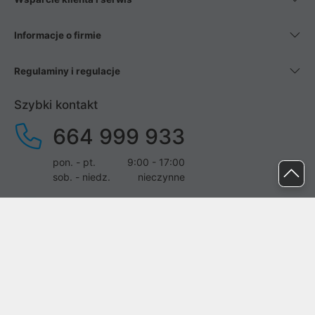
Informacje o firmie
Regulaminy i regulacje
Szybki kontakt
664 999 933
pon. - pt.
9:00 - 17:00
sob. - niedz.
nieczynne
pomoc@proline.pl
Dołącz do nas
Zgłoś błąd na stronie