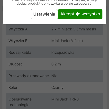
dodać produkt do koszyka albo się zalogować.
Akceptuję wszystko
Ustawienia
Cechy produktu
Wtyczka A
2 x minijack 3,5mm męski
Wtyczka B
Mini Jack (żeński)
Rodzaj kabla
Przejściówka
Długość
0.2 m
Przewody ekranowane
Nie
Kolor
Czarny
Obsługiwane
Mini Jack TRRS
technologie