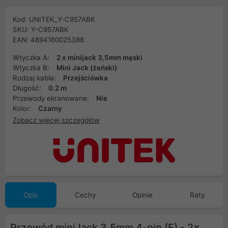
Kod: UNITEK_Y-C957ABK
SKU: Y-C957ABK
EAN: 4894160025388
Wtyczka A:
2 x minijack 3,5mm męski
Wtyczka B:
Mini Jack (żeński)
Rodzaj kabla:
Przejściówka
Długość:
0.2 m
Przewody ekranowane:
Nie
Kolor:
Czarny
Zobacz więcej szczegółów
Opis
Cechy
Opinie
Raty
Przewód miniJack 3,5mm 4-pin (F) - 2x