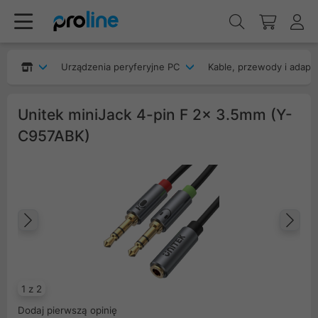
Urządzenia peryferyjne PC
Kable, przewody i adapt
Unitek miniJack 4-pin F 2x 3.5mm (Y-
C957ABK)
Poprzedni
Na
1 z 2
Dodaj pierwszą opinię