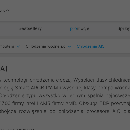
Bestsellery
pro
mocje
Sprzę
mputera
Chłodzenie wodne pc
Chłodzenie AIO
-A)
y technologii chłodzenia cieczą. Wysokiej klasy chłodnic
chnologią Smart ARGB PWM i wysokiej klasy pompa wodn
 Chłodzenie typu wszystko w jednym spełnia najnowsz
1700 firmy Intel i AM5 firmy AMD. Obsługa TDP powyże
ójcze rozwiązanie do chłodzenia procesora AIO dl
EAN: 4897025783751