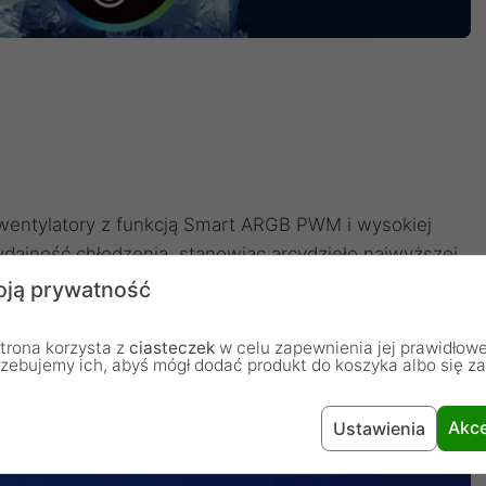
 wentylatory z funkcją Smart ARGB PWM i wysokiej
ajność chłodzenia, stanowiąc arcydzieło najwyższej
ie zwiększona powierzchnia chłodzenia zapewnia
ją prywatność
trona korzysta z
ciasteczek
w celu zapewnienia jej prawidłowe
rzebujemy ich, abyś mógł dodać produkt do koszyka albo się z
Akce
Ustawienia