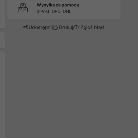
Wysyłka za pomocą
InPost, DPD, DHL
Udostępnij
Drukuj
Zgłoś błąd