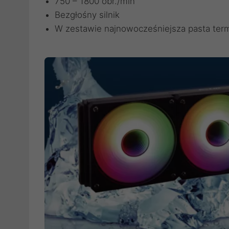
750 – 1800 obr./min
Bezgłośny silnik
W zestawie najnowocześniejsza pasta te