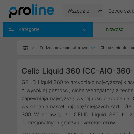
Produkty
Kategorie
Nowości
Producenci
Podzespoły komputerowe
Chłodzenie do ko
Kategorie
Gelid Liquid 360 (CC-AIO-360
GELID Liquid 360 to arcydzieło najwyższej klas
o wysokiej gęstości, ciche wentylatory z te
zapewniają najwyższą wydajność chłodzenia.
wymagania nawet najpotężniejszych kart LGA 
300 W sprawia, że GELID Liquid 360 to zab
profesjonalnych graczy i overclockerów.
Dodaj pierwszą opinię
Kod: 5475
SKU: CC-AIO-360-A