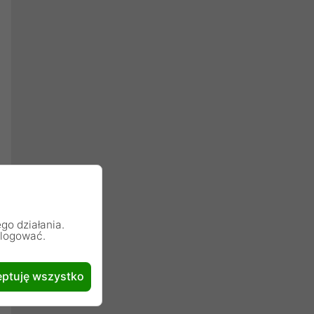
go działania.
alogować.
ptuję wszystko