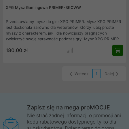
XPG Mysz Gamingowa PRIMER-BKCWW
Przedstawiamy mysz do gier XPG PRIMER. Mysz XPG PRIMER
jest doskonała zarówno dla weteranów, którzy lubią proste
myszy z charakterem, jak i dla nowicjuszy pragnących
zwiększyć swoją sprawność podczas gry. Mysz XPG PRIMER
pomaga zwiększyć osiągi w grze, ponieważ jest wyposażona w
180,00 zł
przełączniki Omron o żywotności 20 milionów kliknięć, czujnik
optyczny do 12000 DPI oraz wiele elementów wykończenia
zapewniających komfort, dokładność, wytrzymałość i wysoką
jakość.
Wstecz
1
Dalej
Zapisz się na mega proMOCJE
Nie strać żadnej informacji o promocji ani
kodu rabatowego dostępnego tylko dla
subskrybentów. Dołącz teraz do grona