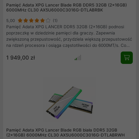
Pamięć Adata XPG Lancer Blade RGB DDR5 32GB (2x16GB)
6000MHz CL30 AX5U6000C3016G-DTLABRBK
5,00
(1)
Pamięć Adata XPG LANCER DDR5 32GB (2x16GB) podnosi
poprzeczkę w dziedzinie pamięci dla graczy. Zapewnia
zwiększoną przepustowość, przydziela większą przepustowość
na rdzeń procesora i osiąga częstotliwości do 6000MT/s. Co
więcej, jest ona wyposażona w PMIC (Power Management
1 949,00 zł
Integrated Circuit) i ECC (Error Correcting Code) dla
zwiększenia wydajności i stabilności.
Pamięć Adata XPG Lancer Blade RGB biała DDR5 32GB
(2x16GB) 6000MHz CL30 AX5U6000C3016G-DTLABRWH