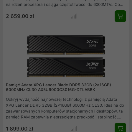
na rdzeń procesora i osiąga częstotliwości do 6000MT/s. Co
więcej, jest ona wyposażona w PMIC (Power Management
2 659,00 zł
Integrated Circuit) i ECC (Error Correcting Code) dla
zwiększenia wydajności i stabilności.
Pamięć Adata XPG Lancer Blade DDR5 32GB (2x16GB)
6000MHz CL30 AX5U6000C3016G-DTLABBK
Odkryj wydajność najnowszej technologii z pamięcią Adata
XPG Lancer DDR5 32GB (2x16GB) 6000MHz CL30. Idealna do
zaawansowanych komputerów stacjonarnych i desktopów, ta
pamięć RAM zapewnia nieprzeciętną prędkość i stabilność,
idealną dla entuzjastów gier i profesjonalistów. Zwiększ moc
1 899,00 zł
swojego systemu dzięki innowacyjnej pamięci DDR5 od Adata.