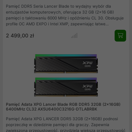
Pamięć DDR5 Seria Lancer Blade to wydajny wybór dla
entuzjastów komputerowych, oferująca 32 GB (2x16 GB)
pamięci o taktowaniu 6000 MHz i opóźnieniu CL 30. Obsługuje
profile OC AMD EXPO i Intel XMP, zapewniając łatwe
podkręcanie. Wyposażona w radiator, gwarantuje skuteczne
2 499,00 zł
chłodzenie, a podświetlenie w białym kolorze dodaje jej
estetycznego wyglądu. Dodatkowo, pamięć posiada funkcję
ECC i objęta jest dożywotnią gwarancją. Idealna dla osób
szukających niezawodnej i wysokowydajnej pamięci RAM.
Pamięć Adata XPG Lancer Blade RGB DDR5 32GB (2x16GB)
6400MHz CL32 AX5U6400C3216G-DTLABRBK
Pamięć Adata XPG LANCER DDR5 32GB (2x16GB) podnosi
poprzeczkę w dziedzinie pamięci dla graczy. Zapewnia
zwiększoną przepustowość, przydziela większą przepustowość