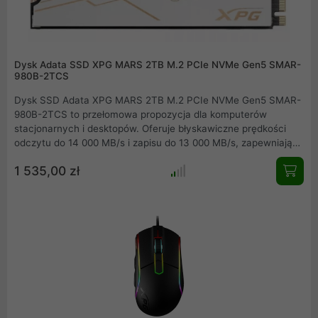
Dysk Adata SSD XPG MARS 2TB M.2 PCIe NVMe Gen5 SMAR-
980B-2TCS
Dysk SSD Adata XPG MARS 2TB M.2 PCIe NVMe Gen5 SMAR-
980B-2TCS to przełomowa propozycja dla komputerów
stacjonarnych i desktopów. Oferuje błyskawiczne prędkości
odczytu do 14 000 MB/s i zapisu do 13 000 MB/s, zapewniając
najwyższą wydajność dla graczy, twórców treści i
1 535,00 zł
profesjonalistów. Kompaktowa konstrukcja, zaawansowane
chłodzenie i pełna kompatybilność z najnowszymi platformami
Intel oraz AMD gwarantują niezawodność i stabilność pracy.