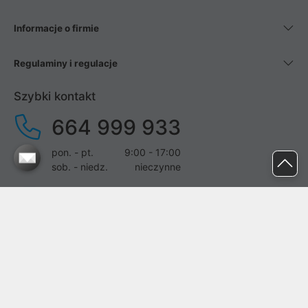
Informacje o firmie
Regulaminy i regulacje
Szybki kontakt
664 999 933
pon. - pt.
9:00 - 17:00
sob. - niedz.
nieczynne
pomoc@proline.pl
Dołącz do nas
Zgłoś błąd na stronie