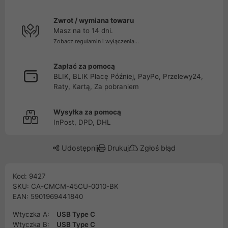
Zwrot / wymiana towaru
Masz na to 14 dni.
Zobacz regulamin i wyłączenia...
Zapłać za pomocą
BLIK, BLIK Płacę Później, PayPo, Przelewy24,
Raty, Kartą, Za pobraniem
Wysyłka za pomocą
InPost, DPD, DHL
Udostępnij
Drukuj
Zgłoś błąd
Kod: 9427
SKU: CA-CMCM-45CU-0010-BK
EAN: 5901969441840
Wtyczka A:
USB Type C
Wtyczka B:
USB Type C