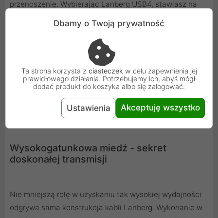
przenoszenie. Wybierając Lanberg USB4, stawiasz na
nowoczesną technologię, długą żywotność i najwyższą
Dbamy o Twoją prywatność
jakość wykonania.
Ta strona korzysta z
ciasteczek
w celu zapewnienia jej
prawidłowego działania. Potrzebujemy ich, abyś mógł
dodać produkt do koszyka albo się zalogować.
Akceptuję wszystko
Ustawienia
Wysokogatunkowa miedź - sekret
doskonałej transmisji
Nie mniejszą rolę w uzyskaniu tak wysokiej wydajności
odgrywa sama konstrukcja kabli Lanberg. Wykonanie w