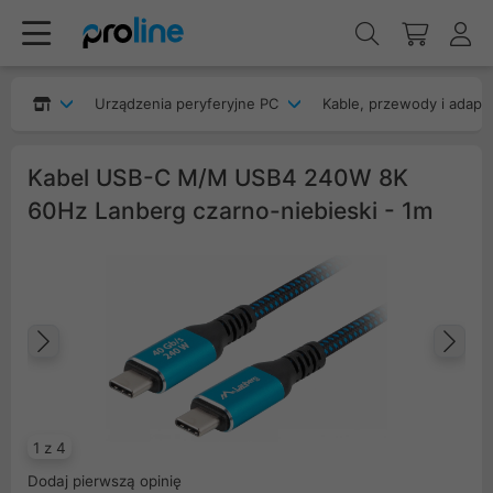
Urządzenia peryferyjne PC
Kable, przewody i adapt
Kabel USB-C M/M USB4 240W 8K
60Hz Lanberg czarno-niebieski - 1m
Poprzedni
Na
1 z 4
Dodaj pierwszą opinię