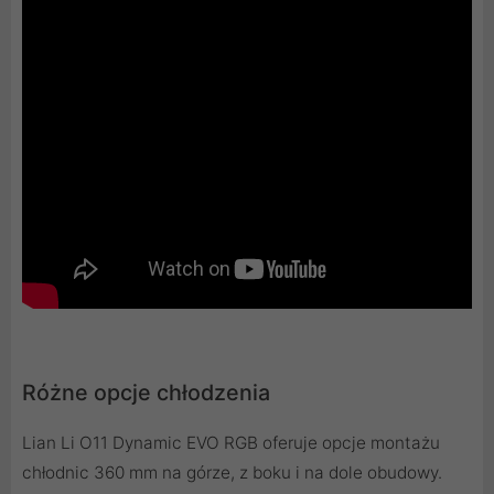
Różne opcje chłodzenia
Lian Li O11 Dynamic EVO RGB oferuje opcje montażu
chłodnic 360 mm na górze, z boku i na dole obudowy.