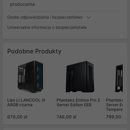
producenta
Osoba odpowiedzialna i bezpieczeństwo
Uniwersalna informacja o bezpieczeństwie
Podobne Produkty
Lian Li LANCOOL III
Phanteks Enthoo Pro 2
Phanteks En
ARGB czarna
Server Edition EEB
Server Editi
Tempered G
679,00 zł
749,00 zł
799,00 zł