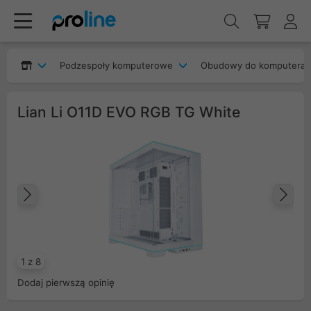
Podzespoły komputerowe
Obudowy do komputera
Lian Li O11D EVO RGB TG White
Poprzedni
Na
1 z 8
Dodaj pierwszą opinię