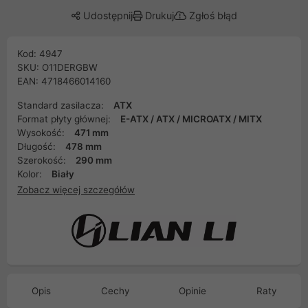
Udostępnij
Drukuj
Zgłoś błąd
Kod: 4947
SKU: O11DERGBW
EAN: 4718466014160
Standard zasilacza:
ATX
Format płyty głównej:
E-ATX / ATX / MICROATX / MITX
Wysokość:
471 mm
Długość:
478 mm
Szerokość:
290 mm
Kolor:
Biały
Zobacz więcej szczegółów
Opis
Cechy
Opinie
Raty