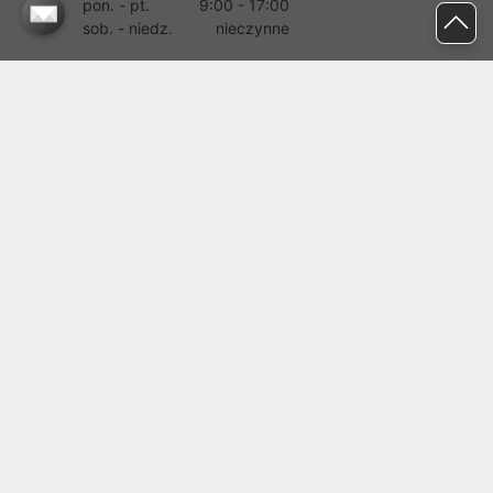
pon. - pt.
9:00 - 17:00
sob. - niedz.
nieczynne
pomoc@proline.pl
Dołącz do nas
Zgłoś błąd na stronie
Proline SA z siedzibą w Mirkowie (55-095), przy ul. Brzozowej 5,
wpisana do rejestru przedsiębiorców Krajowego Rejestru Sądowego
przez Sąd Rejonowy dla Wrocławia-Fabrycznej we Wrocławiu, VI
Wydział Gospodarczy Krajowego Rejestru Sądowego pod nr KRS:
0000282071, NIP: 8951898022, REGON: 020482041, BDO:
000437899. Kapitał zakładowy Spółki wynosi 500000,00 zł i został
on opłacony w całości.
© proline 1996 - 2026. Wszelkie prawa zastrzeżone.