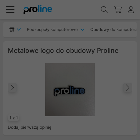
Podzespoły komputerowe
Obudowy do komputera
Metalowe logo do obudowy Proline
Poprzedni
Na
1 z 1
Dodaj pierwszą opinię