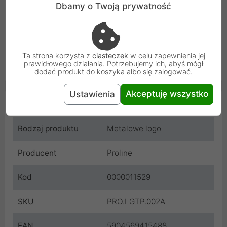
Dbamy o Twoją prywatność
Możesz umieścić je na przodzie, boku lub z tyłu
obudowy - tam, gdzie najlepiej pasuje do Twojej wizji.
Montaż jest prosty i szybki, wszystko zrobisz bez
narzędzi.
Ta strona korzysta z
ciasteczek
w celu zapewnienia jej
prawidłowego działania. Potrzebujemy ich, abyś mógł
dodać produkt do koszyka albo się zalogować.
Akceptuję wszystko
Ustawienia
Cechy produktu
Rodzaj produktu
Metalowe logo
Producent
Proline
Kod
0000011529
SKU
PRO.LGTP.002A
EAN
5904569415488