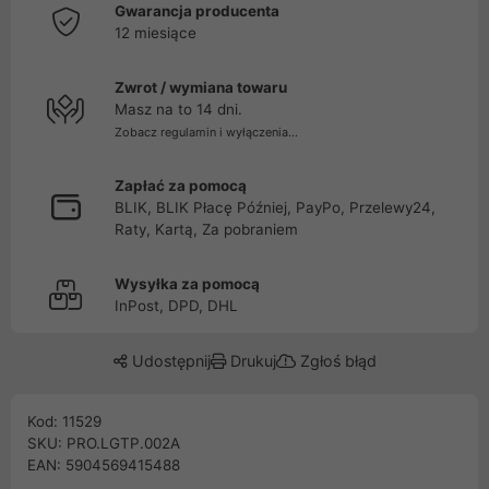
Gwarancja producenta
12 miesiące
Zwrot / wymiana towaru
Masz na to 14 dni.
Zobacz regulamin i wyłączenia...
Zapłać za pomocą
BLIK, BLIK Płacę Później, PayPo, Przelewy24,
Raty, Kartą, Za pobraniem
Wysyłka za pomocą
InPost, DPD, DHL
Udostępnij
Drukuj
Zgłoś błąd
Kod: 11529
SKU: PRO.LGTP.002A
EAN: 5904569415488