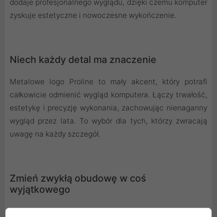
dodaje profesjonalnego wyglądu, dzięki czemu komputer
zyskuje estetyczne i nowoczesne wykończenie.
Niech każdy detal ma znaczenie
Metalowe logo Proline to mały akcent, który potrafi
całkowicie odmienić wygląd komputera. Łączy trwałość,
estetykę i precyzję wykonania, zachowując nienaganny
wygląd przez lata. To wybór dla tych, którzy zwracają
uwagę na każdy szczegół.
Zmień zwykłą obudowę w coś
wyjątkowego
To logo to idealny sposób, by wyróżnić swój komputer.