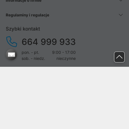
Informacje o firmie
Regulaminy i regulacje
Szybki kontakt
664 999 933
pon. - pt.
9:00 - 17:00
sob. - niedz.
nieczynne
pomoc@proline.pl
Dołącz do nas
Zgłoś błąd na stronie
Proline SA z siedzibą w Mirkowie (55-095), przy ul. Brzozowej 5,
wpisana do rejestru przedsiębiorców Krajowego Rejestru Sądowego
przez Sąd Rejonowy dla Wrocławia-Fabrycznej we Wrocławiu, VI