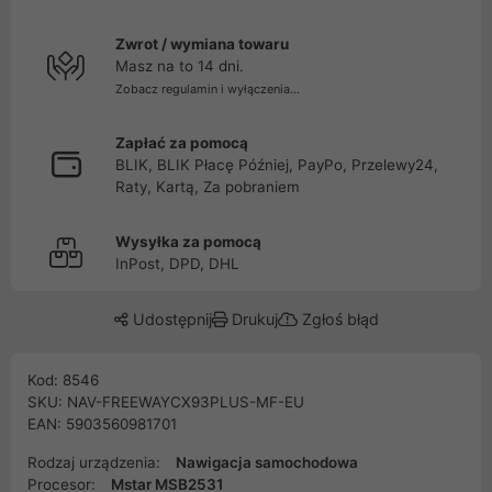
Zwrot / wymiana towaru
Masz na to 14 dni.
Zobacz regulamin i wyłączenia...
Zapłać za pomocą
BLIK, BLIK Płacę Później, PayPo, Przelewy24,
Raty, Kartą, Za pobraniem
Wysyłka za pomocą
InPost, DPD, DHL
Udostępnij
Drukuj
Zgłoś błąd
Kod: 8546
SKU: NAV-FREEWAYCX93PLUS-MF-EU
EAN: 5903560981701
Rodzaj urządzenia:
Nawigacja samochodowa
Procesor:
Mstar MSB2531