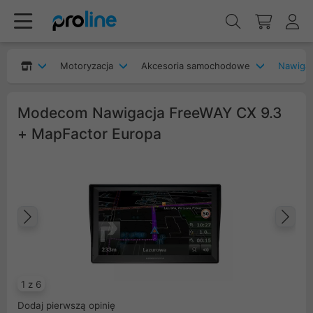
Motoryzacja
Akcesoria samochodowe
Nawiga
Modecom Nawigacja FreeWAY CX 9.3
+ MapFactor Europa
Poprzedni
Na
1 z 6
Dodaj pierwszą opinię