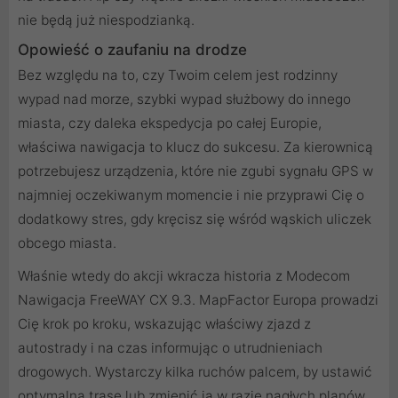
nie będą już niespodzianką.
Opowieść o zaufaniu na drodze
Bez względu na to, czy Twoim celem jest rodzinny
wypad nad morze, szybki wypad służbowy do innego
miasta, czy daleka ekspedycja po całej Europie,
właściwa nawigacja to klucz do sukcesu. Za kierownicą
potrzebujesz urządzenia, które nie zgubi sygnału GPS w
najmniej oczekiwanym momencie i nie przyprawi Cię o
dodatkowy stres, gdy kręcisz się wśród wąskich uliczek
obcego miasta.
Właśnie wtedy do akcji wkracza historia z Modecom
Nawigacja FreeWAY CX 9.3. MapFactor Europa prowadzi
Cię krok po kroku, wskazując właściwy zjazd z
autostrady i na czas informując o utrudnieniach
drogowych. Wystarczy kilka ruchów palcem, by ustawić
optymalną trasę lub zmienić ją w razie nagłych planów.