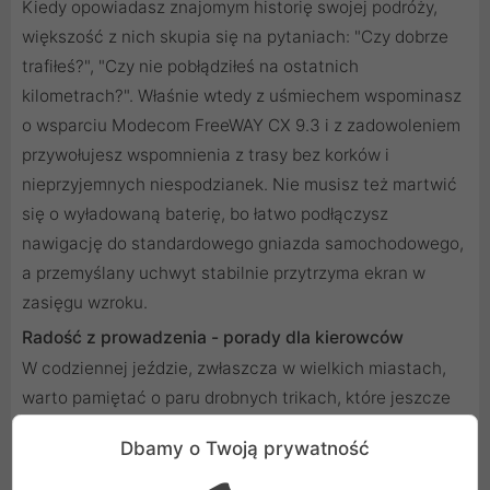
Kiedy opowiadasz znajomym historię swojej podróży,
większość z nich skupia się na pytaniach: "Czy dobrze
trafiłeś?", "Czy nie pobłądziłeś na ostatnich
kilometrach?". Właśnie wtedy z uśmiechem wspominasz
o wsparciu Modecom FreeWAY CX 9.3 i z zadowoleniem
przywołujesz wspomnienia z trasy bez korków i
nieprzyjemnych niespodzianek. Nie musisz też martwić
się o wyładowaną baterię, bo łatwo podłączysz
nawigację do standardowego gniazda samochodowego,
a przemyślany uchwyt stabilnie przytrzyma ekran w
zasięgu wzroku.
Radość z prowadzenia - porady dla kierowców
W codziennej jeździe, zwłaszcza w wielkich miastach,
warto pamiętać o paru drobnych trikach, które jeszcze
bardziej ułatwią korzystanie z Modecom FreeWAY CX
Dbamy o Twoją prywatność
9.3: