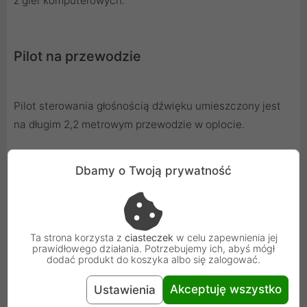
z gier komputerowych.
Pilot na przewodzie
Pilot sterowania głośnością dźwięku umieszczony jest
na długim 2,2 metrowym przewodzie w oplocie.
Dbamy o Twoją prywatność
Ta strona korzysta z
ciasteczek
w celu zapewnienia jej
prawidłowego działania. Potrzebujemy ich, abyś mógł
dodać produkt do koszyka albo się zalogować.
Akceptuję wszystko
Ustawienia