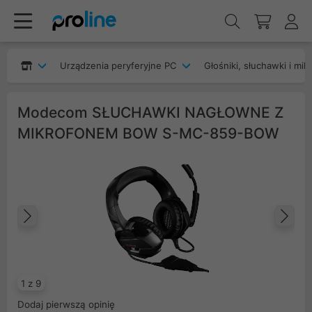
Urządzenia peryferyjne PC
Głośniki, słuchawki i mik
Modecom SŁUCHAWKI NAGŁOWNE Z
MIKROFONEM BOW S-MC-859-BOW
Poprzedni
Na
1 z 9
Dodaj pierwszą opinię