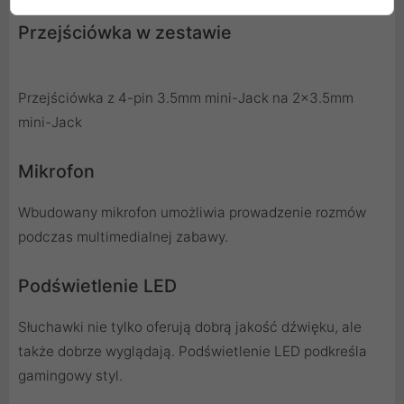
Przejściówka w zestawie
Przejściówka z 4-pin 3.5mm mini-Jack na 2x3.5mm
mini-Jack
Mikrofon
Wbudowany mikrofon umożliwia prowadzenie rozmów
podczas multimedialnej zabawy.
Podświetlenie LED
Słuchawki nie tylko oferują dobrą jakość dźwięku, ale
także dobrze wyglądają. Podświetlenie LED podkreśla
gamingowy styl.