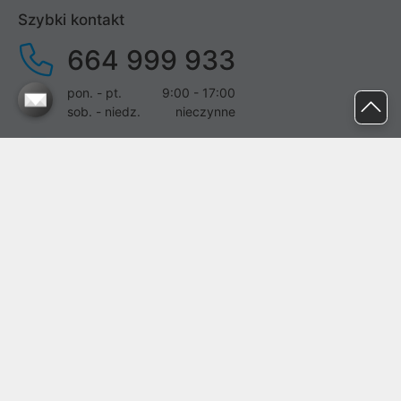
Szybki kontakt
664 999 933
pon. - pt.
9:00 - 17:00
sob. - niedz.
nieczynne
pomoc@proline.pl
Dołącz do nas
Zgłoś błąd na stronie
Proline SA z siedzibą w Mirkowie (55-095), przy ul. Brzozowej 5,
wpisana do rejestru przedsiębiorców Krajowego Rejestru Sądowego
przez Sąd Rejonowy dla Wrocławia-Fabrycznej we Wrocławiu, VI
Wydział Gospodarczy Krajowego Rejestru Sądowego pod nr KRS:
0000282071, NIP: 8951898022, REGON: 020482041, BDO:
000437899. Kapitał zakładowy Spółki wynosi 500000,00 zł i został
on opłacony w całości.