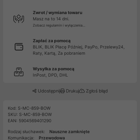
Zwrot / wymiana towaru
Masz na to 14 dni.
Zobacz regulamin i wyłączenia...
Zapłać za pomocą
BLIK, BLIK Płacę Później, PayPo, Przelewy24,
Raty, Kartą, Za pobraniem
Wysyłka za pomocą
InPost, DPD, DHL
Udostępnij
Drukuj
Zgłoś błąd
Kod: S-MC-859-BOW
SKU: S-MC-859-BOW
EAN: 5904569401290
Rodzaj słuchawek:
Nauszne zamknięte
Komunikacja:
Przewodowa