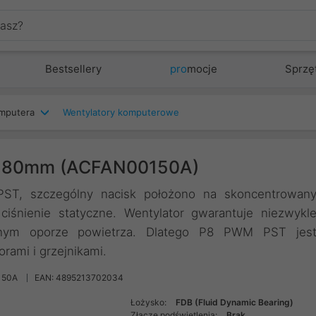
Bestsellery
pro
mocje
Sprzę
mputera
Wentylatory komputerowe
ST 80mm (ACFAN00150A)
T, szczególny nacisk położono na skoncentrowan
iśnienie statyczne. Wentylator gwarantuje niezwykl
onym oporze powietrza. Dlatego P8 PWM PST jes
rami i grzejnikami.
150A
EAN: 4895213702034
Łożysko:
FDB (Fluid Dynamic Bearing)
Złącze podświetlenia:
Brak