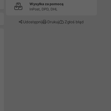
Wysyłka za pomocą
InPost, DPD, DHL
Udostępnij
Drukuj
Zgłoś błąd