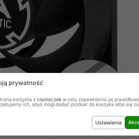
ją prywatność
trona korzysta z
ciasteczek
w celu zapewnienia jej prawidłowe
rzebujemy ich, abyś mógł dodać produkt do koszyka albo się z
Akce
Ustawienia