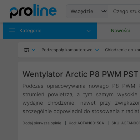
Produkty
Kategorie
Nowości
Producenci
Podzespoły komputerowe
Chłodzenie do ko
Kategorie
Wentylator Arctic P8 PWM P
Podczas opracowywania nowego P8 PWM PS
strumień powietrza, a tym samym wysokie c
wydajne chłodzenie, nawet przy zwiększ
szczególnie odpowiedni do stosowania z radiato
Dodaj pierwszą opinię
Kod: ACFAN00150A
SKU: ACFAN00