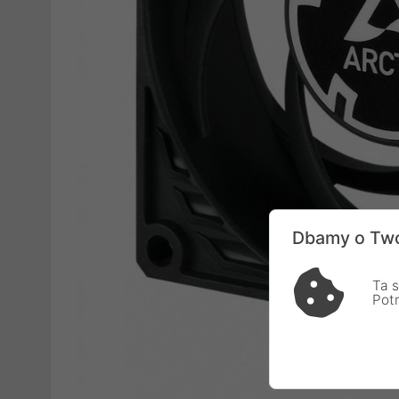
Dbamy o Two
Ta s
Pot