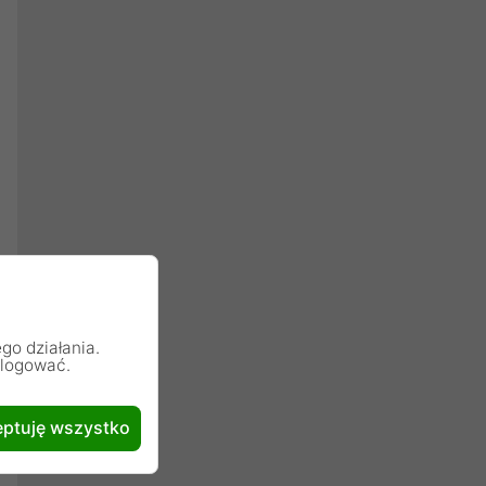
go działania.
alogować.
ptuję wszystko