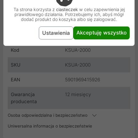
Ta strona korzysta z
ciasteczek
w celu zapewnienia jej
Kolor
Biały
prawidłowego działania. Potrzebujemy ich, abyś mógł
dodać produkt do koszyka albo się zalogować.
Czarny
Akceptuję wszystko
Ustawienia
Producent
Lanberg
Kod
KSUA-2000
SKU
KSUA-2000
EAN
5901969415926
Gwarancja
12 miesięcy
producenta
Osoba odpowiedzialna i bezpieczeństwo
Uniwersalna informacja o bezpieczeństwie