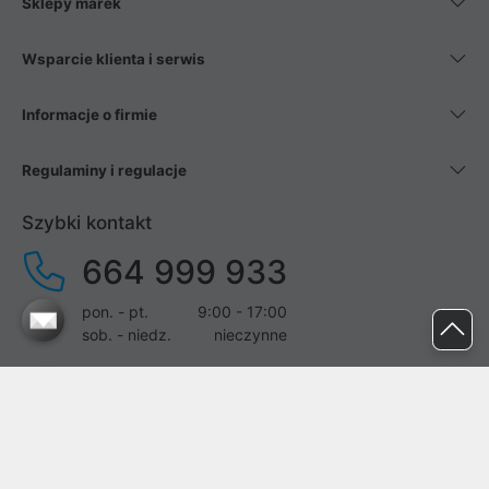
Sklepy marek
Wsparcie klienta i serwis
Informacje o firmie
Regulaminy i regulacje
Szybki kontakt
664 999 933
pon. - pt.
9:00 - 17:00
sob. - niedz.
nieczynne
pomoc@proline.pl
Dołącz do nas