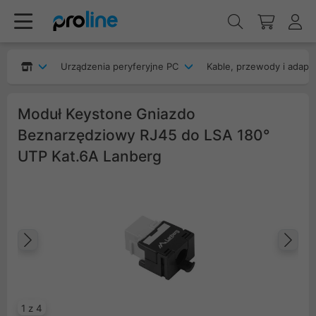
Urządzenia peryferyjne PC
Kable, przewody i adapt
Moduł Keystone Gniazdo
Beznarzędziowy RJ45 do LSA 180°
UTP Kat.6A Lanberg
Poprzedni
Na
1 z 4