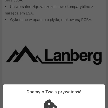
oraz 568A.
Uniwersalne złącza szczelinowe kompatybilne z
narzędziem LSA.
Wykonane w oparciu o płytkę drukowaną PCBA.
Dbamy o Twoją prywatność
Cechy produktu
Rodzaj
Złączka