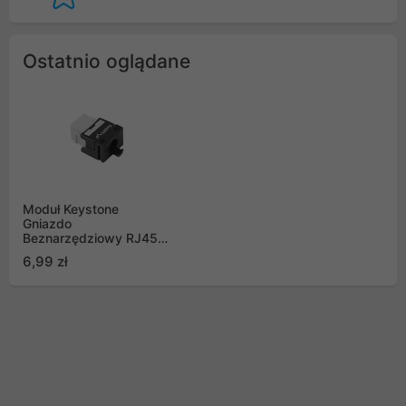
Ostatnio oglądane
Moduł Keystone
Gniazdo
Beznarzędziowy RJ45
do LSA 180° UTP
6,99 zł
Kat.6A Lanberg