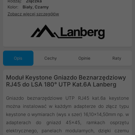
Rodzaj:
Złączka
Kolor:
Biały, Czarny
Zobacz więcej szczegółów
Opis
Cechy
Opinie
Raty
Moduł Keystone Gniazdo Beznarzędziowy
RJ45 do LSA 180° UTP Kat.6A Lanberg
Gniazdo beznarzędziowe UTP RJ45 kat.6a keystone
można instalować w każdym adapterze do złącz typu
keystone o wymiarach (wys x szer) 16,10x14,50mm np. w
adapterach do gniazd 45x45, ramkach osprzętu
elektrycznego, panelach modularnych, dzięki czemu