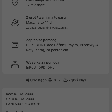
Gwarancja producenta
12 miesiące
Zwrot / wymiana towaru
Masz na to 14 dni.
Zobacz regulamin i wyłączenia...
Zapłać za pomocą
BLIK, BLIK Płacę Później, PayPo, Przelewy24,
Raty, Kartą, Za pobraniem
Wysyłka za pomocą
InPost, DPD, DHL
Udostępnij
Drukuj
Zgłoś błąd
Kod: KSUA-2000
SKU: KSUA-2000
EAN: 5901969415926