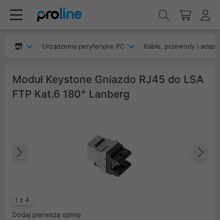
Urządzenia peryferyjne PC
Kable, przewody i adapt
Moduł Keystone Gniazdo RJ45 do LSA
FTP Kat.6 180° Lanberg
Poprzedni
Na
1 z 4
Dodaj pierwszą opinię