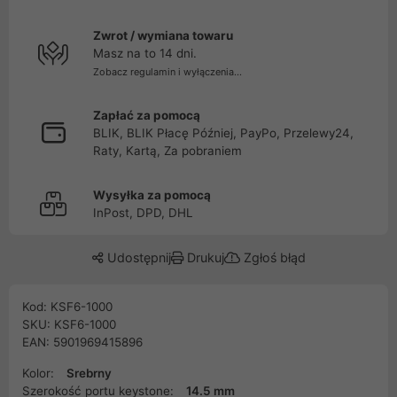
Zwrot / wymiana towaru
Masz na to 14 dni.
Zobacz regulamin i wyłączenia...
Zapłać za pomocą
BLIK, BLIK Płacę Później, PayPo, Przelewy24,
Raty, Kartą, Za pobraniem
Wysyłka za pomocą
InPost, DPD, DHL
Udostępnij
Drukuj
Zgłoś błąd
Kod: KSF6-1000
SKU: KSF6-1000
EAN: 5901969415896
Kolor:
Srebrny
Szerokość portu keystone:
14.5 mm