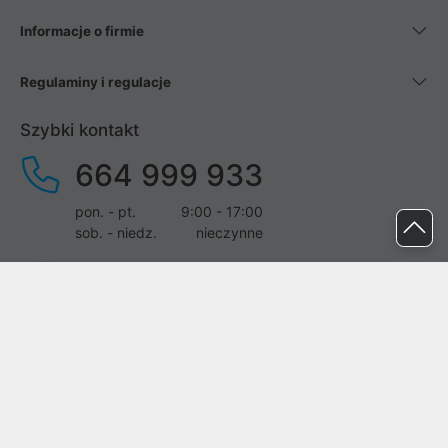
Informacje o firmie
Regulaminy i regulacje
Szybki kontakt
664 999 933
pon. - pt.
9:00 - 17:00
sob. - niedz.
nieczynne
pomoc@proline.pl
Dołącz do nas
Zgłoś błąd na stronie
Proline SA z siedzibą w Mirkowie (55-095), przy ul. Brzozowej 5,