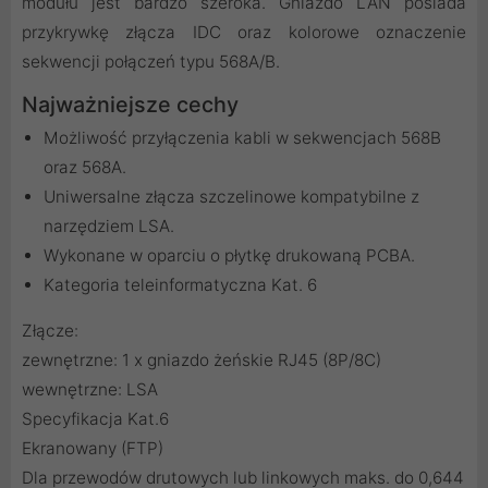
modułu jest bardzo szeroka. Gniazdo LAN posiada
przykrywkę złącza IDC oraz kolorowe oznaczenie
sekwencji połączeń typu 568A/B.
Najważniejsze cechy
Możliwość przyłączenia kabli w sekwencjach 568B
oraz 568A.
Uniwersalne złącza szczelinowe kompatybilne z
narzędziem LSA.
Wykonane w oparciu o płytkę drukowaną PCBA.
Kategoria teleinformatyczna Kat. 6
Złącze:
zewnętrzne: 1 x gniazdo żeńskie RJ45 (8P/8C)
wewnętrzne: LSA
Specyfikacja Kat.6
Ekranowany (FTP)
Dla przewodów drutowych lub linkowych maks. do 0,644