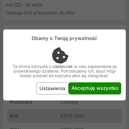
mm (22 - 26 AWG)
Obsluga PoE w keystone: do 36V
Cechy produktu
Dbamy o Twoją prywatność
Kolor
Srebrny
Szerokość portu
14.5 mm
Ta strona korzysta z
ciasteczek
w celu zapewnienia jej
keystone
prawidłowego działania. Potrzebujemy ich, abyś mógł
dodać produkt do koszyka albo się zalogować.
Wysokość portu
16.1 mm
Akceptuję wszystko
Ustawienia
keystone
Producent
Lanberg
Kod
KSF6-1000