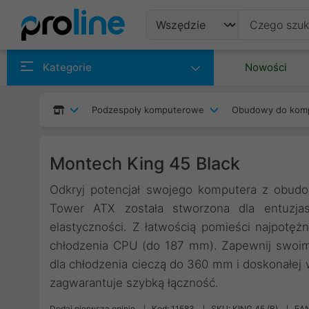
Produkty
Kategorie
Nowości
Producenci
Podzespoły komputerowe
Obudowy do kom
Kategorie
Montech King 45 Black
Odkryj potencjał swojego komputera z obudo
Tower ATX została stworzona dla entuzja
elastyczności. Z łatwością pomieści najpotęż
chłodzenia CPU (do 187 mm). Zapewnij swoi
dla chłodzenia cieczą do 360 mm i doskonałej
zagwarantuje szybką łączność.
Dodaj pierwszą opinię
Kod: 11583
SKU: KING 45 (B)
EAN