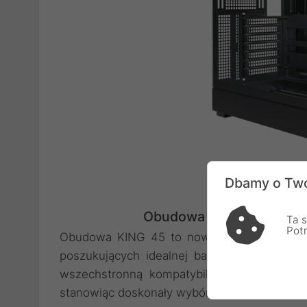
Dbamy o Two
Obudowa Komputerowa KI
Ta s
Pot
Obudowa KING 45 to nowoczesna i przestro
poszukujących idealnej bazy pod budowę w
wszechstronną kompatybilność, elastyczn
stanowiąc doskonały wybór zarówno dla graczy