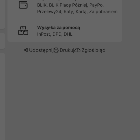
BLIK, BLIK Płacę Później, PayPo,
Przelewy24, Raty, Kartą, Za pobraniem
Wysyłka za pomocą
InPost, DPD, DHL
Udostępnij
Drukuj
Zgłoś błąd