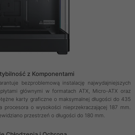
ybilność z Komponentami
rantuje bezproblemową instalację najwydajniejszych
 płytami głównymi w formatach ATX, Micro-ATX oraz
ężne karty graficzne o maksymalnej długości do 435
 procesora o wysokości nieprzekraczającej 187 mm.
ewidziano przestrzeń o długości do 180 mm.
je Chłodzenia i Ochrona