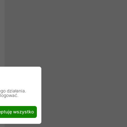
go działania.
alogować.
ptuję wszystko