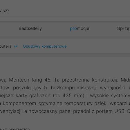
Bestsellery
pro
mocje
Sprzę
putera
Obudowy komputerowe
wą Montech King 45. Ta przestronna konstrukcja Mid
stów poszukujących bezkompromisowej wydajności 
niejsze karty graficzne (do 435 mm) i wysokie system
m komponentom optymalne temperatury dzięki wsparci
 wentylacji, a nowoczesny panel przedni z portem USB-
: 4710562748703