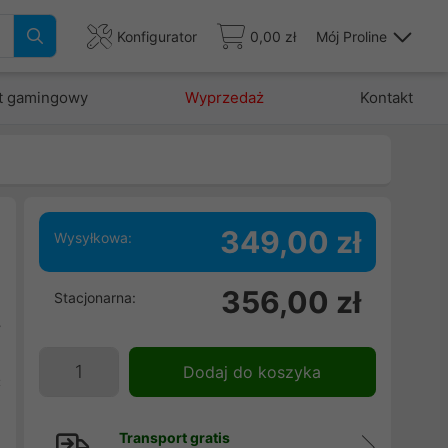
Konfigurator
0,00 zł
Mój Proline
t gamingowy
Wyprzedaż
Kontakt
349,00 zł
Wysyłkowa:
i
356,00 zł
Stacjonarna:
i
y
u
Dodaj do koszyka
C
Transport gratis