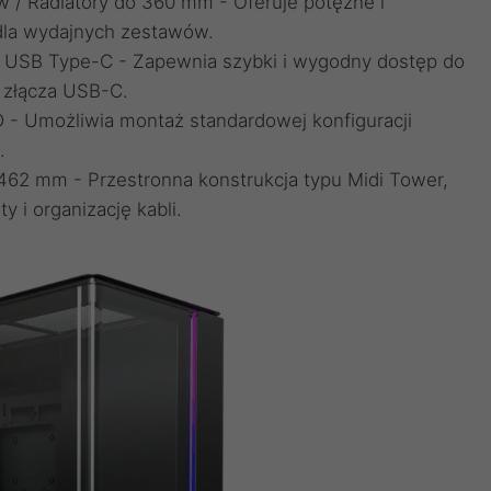
w / Radiatory do 360 mm - Oferuje potężne i
 dla wydajnych zestawów.
x USB Type-C - Zapewnia szybki i wygodny dostęp do
 złącza USB-C.
D - Umożliwia montaż standardowej konfiguracji
.
 462 mm - Przestronna konstrukcja typu Midi Tower,
 i organizację kabli.