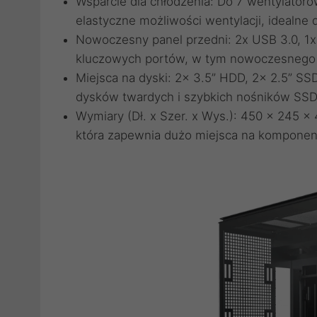
Wsparcie dla chłodzenia: Do 7 wentylatoró
elastyczne możliwości wentylacji, idealne
Nowoczesny panel przedni: 2x USB 3.0, 1
kluczowych portów, w tym nowoczesnego
Miejsca na dyski: 2x 3.5” HDD, 2x 2.5” SS
dysków twardych i szybkich nośników SSD
Wymiary (Dł. x Szer. x Wys.): 450 x 245 x
która zapewnia dużo miejsca na komponenty