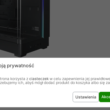
ją prywatność
NG 45 - Przestrzeń i Wydajność
trona korzysta z
ciasteczek
w celu zapewnienia jej prawidłowe
rzebujemy ich, abyś mógł dodać produkt do koszyka albo się z
nna konstrukcja, stworzona z myślą o entuzjastach
ydajnego komputera. Jej przemyślany projekt łączy
Akce
Ustawienia
e opcje chłodzenia oraz wygodny dostęp do portów,
, jak i profesjonalistów.