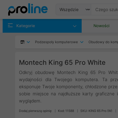
Produkty
Kategorie
Nowości
Producenci
Podzespoły komputerowe
Obudowy do kom
Kategorie
Montech King 65 Pro White
Odkryj obudowę Montech King 65 Pro White 
wydajności dla Twojego komputera. Ta prz
eksponuje Twoje komponenty, chłodzone przez
sobie miejsce na najdłuższe karty graficzne
wyglądem.
Dodaj pierwszą opinię
Kod: 11588
SKU: KING 65 Pro (W)