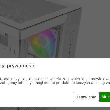
ją prywatność
trona korzysta z
ciasteczek
w celu zapewnienia jej prawidłowe
rzebujemy ich, abyś mógł dodać produkt do koszyka albo się z
Akce
Ustawienia