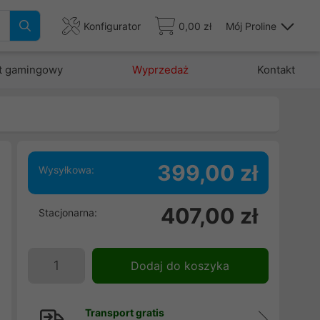
Konfigurator
0,00 zł
Mój Proline
t gamingowy
Wyprzedaż
Kontakt
399,00 zł
Wysyłkowa:
j
407,00 zł
Stacjonarna:
m
j
i
Dodaj do koszyka
Transport gratis