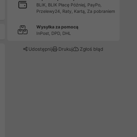
BLIK, BLIK Płacę Później, PayPo,
Przelewy24, Raty, Kartą, Za pobraniem
Wysyłka za pomocą
InPost, DPD, DHL
Udostępnij
Drukuj
Zgłoś błąd