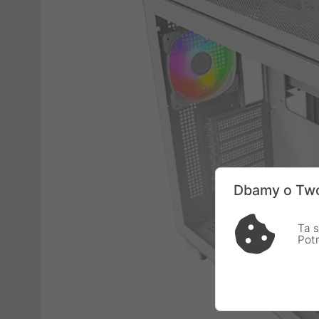
Dbamy o Two
Ta s
Pot