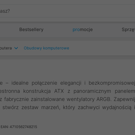
Bestsellery
pro
mocje
Sprzę
putera
Obudowy komputerowe
– idealne połączenie elegancji i bezkompromisowe
estronna konstrukcja ATX z panoramicznym panele
 fabrycznie zainstalowane wentylatory ARGB. Zapewni
 i stwórz zestaw marzeń, który zachwyci wydajnością 
EAN: 4710562748215