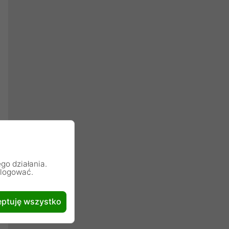
go działania.
alogować.
ptuję wszystko