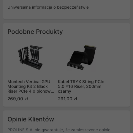
Uniwersalna informacja o bezpieczeństwie
Podobne Produkty
Montech Vertical GPU
Kabel TRYX String PCIe
Mounting Kit 2 Black
5.0 x16 Riser, 200mm
Riser PCIe 4.0 pionowe
czarny
mocowanie karty
269,00 zł
291,00 zł
graficznej
Opinie Klientów
PROLINE S.A. nie gwarantuje, że zamieszczone opinie