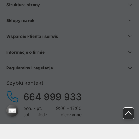
Struktura strony
Sklepy marek
Wsparcie klienta i serwis
Informacje o firmie
Regulaminy i regulacje
Szybki kontakt
664 999 933
pon. - pt.
9:00 - 17:00
sob. - niedz.
nieczynne
pomoc@proline.pl