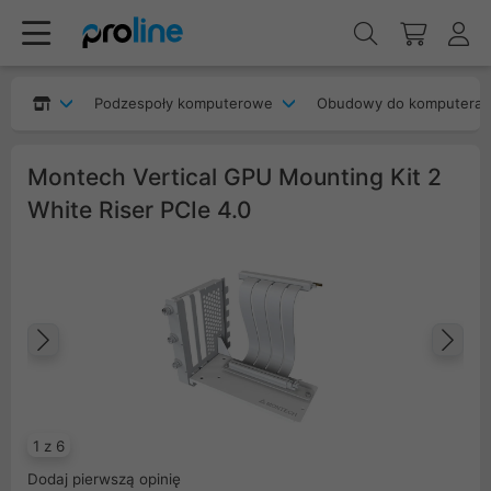
Podzespoły komputerowe
Obudowy do komputera
Montech Vertical GPU Mounting Kit 2
White Riser PCIe 4.0
Poprzedni
Na
1 z 6
Dodaj pierwszą opinię