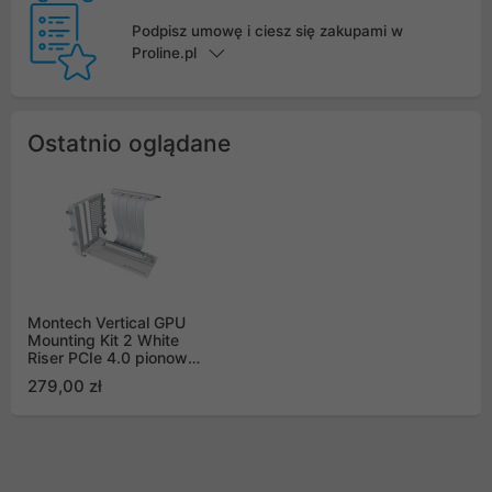
Podpisz umowę i ciesz się zakupami w
Proline.pl
Ostatnio oglądane
Montech Vertical GPU
Mounting Kit 2 White
Riser PCIe 4.0 pionowe
mocowanie karty
279,00 zł
graficznej