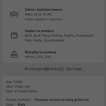
Zwrot / wymiana towaru
Masz na to 14 dni.
Zobacz regulamin i wyłączenia...
Zapłać za pomocą
BLIK, BLIK Płacę Później, PayPo, Przelewy24,
Raty, Kartą, Za pobraniem
Wysyłka za pomocą
InPost, DPD, DHL
Udostępnij
Drukuj
Zgłoś błąd
Kod: 11590
SKU: VGM2 (W)
EAN: 4710562742411
Rodzaj produktu:
Pionowy uchwyt na kartę graficzną
Kolor:
Biały