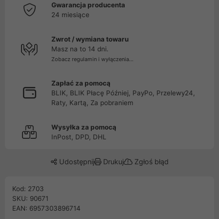
Gwarancja producenta
24 miesiące
Zwrot / wymiana towaru
Masz na to 14 dni.
Zobacz regulamin i wyłączenia...
Zapłać za pomocą
BLIK, BLIK Płacę Później, PayPo, Przelewy24,
Raty, Kartą, Za pobraniem
Wysyłka za pomocą
InPost, DPD, DHL
Udostępnij
Drukuj
Zgłoś błąd
Kod: 2703
SKU: 90671
EAN: 6957303896714