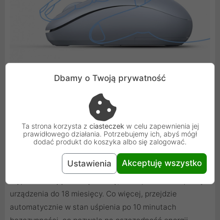
Dbamy o Twoją prywatność
Ta strona korzysta z
ciasteczek
w celu zapewnienia jej
Komfort użytkowania
prawidłowego działania. Potrzebujemy ich, abyś mógł
dodać produkt do koszyka albo się zalogować.
Mysz bezprzewodowa UGREEN waży zaledwie 85 g, co
Akceptuję wszystko
Ustawienia
umożliwia wygodne korzystanie w różnych miejscach.
Wyposażono ją w dużą baterię, która pozwala na pracę
urządzenia do 18 miesięcy. Co więcej, przejdzie
automatycznie w stan uśpienia po 10 minutach