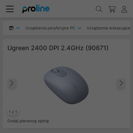
Urządzenia peryferyjne PC
Urządzenia wskazujące
Ugreen 2400 DPI 2.4GHz (90671)
Poprzedni
Na
1 z 1
Dodaj pierwszą opinię