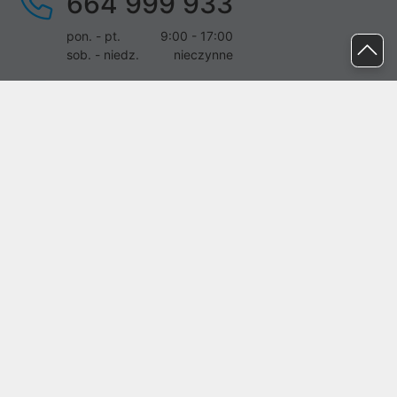
664 999 933
pon. - pt.
9:00 - 17:00
sob. - niedz.
nieczynne
pomoc@proline.pl
Dołącz do nas
Zgłoś błąd na stronie
Proline SA z siedzibą w Mirkowie (55-095), przy ul. Brzozowej 5,
wpisana do rejestru przedsiębiorców Krajowego Rejestru Sądowego
przez Sąd Rejonowy dla Wrocławia-Fabrycznej we Wrocławiu, VI
Wydział Gospodarczy Krajowego Rejestru Sądowego pod nr KRS:
0000282071, NIP: 8951898022, REGON: 020482041, BDO:
000437899. Kapitał zakładowy Spółki wynosi 500000,00 zł i został
on opłacony w całości.
© proline 1996 - 2026. Wszelkie prawa zastrzeżone.