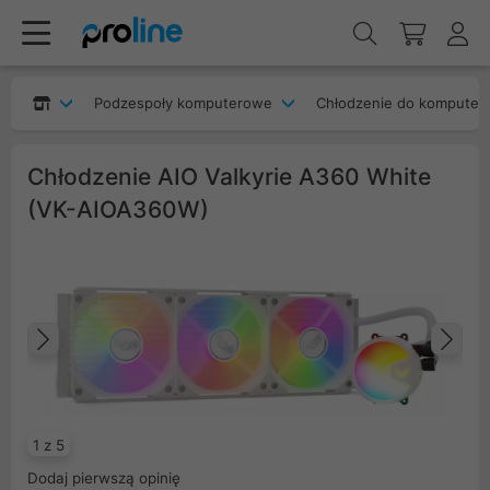
Podzespoły komputerowe
Chłodzenie do komputer
Chłodzenie AIO Valkyrie A360 White
(VK-AIOA360W)
Poprzedni
Na
1 z 5
Dodaj pierwszą opinię