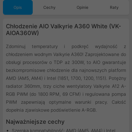
Opis
Cechy
Opinie
Raty
Chłodzenie AIO Valkyrie A360 White (VK-
AIOA360W)
Zdominuj temperatury i podkręć wydajność z
chłodzeniem wodnym Valkyrie A360! Zaprojektowane do
obsługi procesorów o TDP aż 300W, to AIO gwarantuje
bezkompromisowe chłodzenie dla najnowszych platform
AMD (AM5, AM4) i Intel (1851, 1700, 1200, 1151). Potężny
radiator 360mm, trzy ciche wentylatory Valkyrie A12 A-
RGB PWM (do 1800 RPM, 69 CFM) i regulowana pompa
PWM zapewniają optymalne warunki pracy. Całość
dopełnia zjawiskowe podświetlenie A-RGB.
Najważniejsze cechy
Szeroka kompatybilność: AMD (AM5, AM4) i Intel