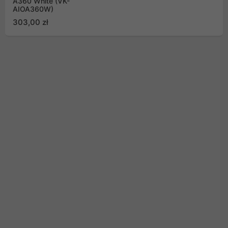
A360 White (VK-
AIOA360W)
303,00 zł