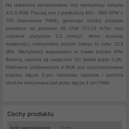
Na radiatorze zainstalowano trzy wentylatory Valkyrie
A12 A-RGB. Pracują one z prędkością 800 - 1800 RPM ±
10% (sterowanie PWM), generując solidny przepływ
powietrza na poziomie 69 CFM (117.23 m³/h) oraz
ciśnienie statyczne 2.2 mmH₂O. Mimo wysokiej
wydajności, maksymalny poziom hałasu to tylko 32.8
dBA. Wentylatory wyposażono w trwałe łożyska Rifle
Bearing, zasilane są napięciem 12V (pobór prądu 0.2A).
Efektowne podświetlenie A-RGB jest synchronizowane
poprzez złącze 3-pin, natomiast zasilanie i kontrola
obrotów realizowana jest przez złącze 4-pin PWM.
Cechy produktu
Ilość wentylatorów
3 szt