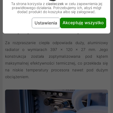
Ta strona korzysta z
ciasteczek
w celu zapewnienia jej
prawidłowego działania. Potrzebujemy ich, abyś mógł
dodać produkt do koszyka albo się zalogować.
Akceptuję wszystko
Ustawienia
Efektywny Radiator Aluminiowy
Za rozpraszanie ciepła odpowiada duży, aluminiowy
radiator o wymiarach 397 x 120 x 27 mm. Jego
konstrukcja została zoptymalizowana pod kątem
maksymalnej efektywności termicznej, co przekłada się
na niskie temperatury procesora nawet pod dużym
obciążeniem.