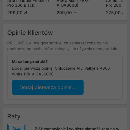
Arctic Liquid Freezer III
A360 Black (VK-
Arctic Liquid
Pro 360 Black
AIOA360B)
Pro 280 Bla
(ACFRE00180A)
(ACFRE0017
299,00 zł
299,00 zł
275,00 zł
Opinie Klientów
PROLINE S.A. nie gwarantuje, że zamieszczone opinie
pochodzą od osób, które zakupiły lub używały dany produkt.
Masz ten produkt?
Dodaj pierwszą opinię: Chłodzenie AIO Valkyrie A360
White (VK-AIOA360W)
Dodaj pierwszą opinię...
Raty
Złóż zamówienie i wybierz płatność ratalną w