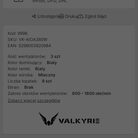
InPost, DPD, DHL
Udostępnij
Drukuj
Zgłoś błąd
Kod: 9996
SKU: VK-AIOA360W
EAN: 5298003820984
Ilość wentylatorów:
3 szt
Kolor dominujący:
Biały
Kolor ramki:
Biały
Kolor wirnika:
Mleczny
Liczba łopatek:
9 szt
Ekran:
Brak
Zakres obrotów wentylatorów:
800 – 1800 obr/min
Zobacz więcej szczegółów