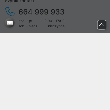
Szybki kontakt
664 999 933
pon. - pt.
9:00 - 17:00
sob. - niedz.
nieczynne
pomoc@proline.pl
Dołącz do nas
Zgłoś błąd na stronie
Proline SA z siedzibą w Mirkowie (55-095), przy ul. Brzozowej 5,
wpisana do rejestru przedsiębiorców Krajowego Rejestru Sądowego
przez Sąd Rejonowy dla Wrocławia-Fabrycznej we Wrocławiu, VI
Wydział Gospodarczy Krajowego Rejestru Sądowego pod nr KRS:
0000282071, NIP: 8951898022, REGON: 020482041, BDO:
000437899. Kapitał zakładowy Spółki wynosi 500000,00 zł i został
on opłacony w całości.