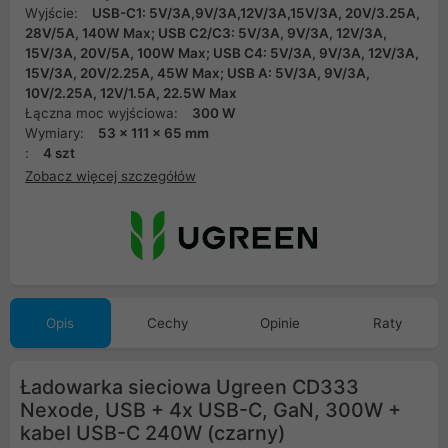
Wyjście:
USB-C1: 5V/3A,9V/3A,12V/3A,15V/3A, 20V/3.25A,
28V/5A, 140W Max; USB C2/C3: 5V/3A, 9V/3A, 12V/3A,
15V/3A, 20V/5A, 100W Max; USB C4: 5V/3A, 9V/3A, 12V/3A,
15V/3A, 20V/2.25A, 45W Max; USB A: 5V/3A, 9V/3A,
10V/2.25A, 12V/1.5A, 22.5W Max
Łączna moc wyjściowa:
300 W
Wymiary:
53 x 111 x 65 mm
:
4 szt
Zobacz więcej szczegółów
Opis
Cechy
Opinie
Raty
Ładowarka sieciowa Ugreen CD333
Nexode, USB + 4x USB-C, GaN, 300W +
kabel USB-C 240W (czarny)