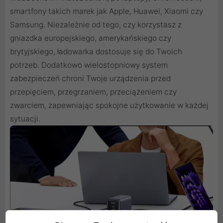
smartfony takich marek jak Apple, Huawei, Xiaomi czy
Samsung. Niezależnie od tego, czy korzystasz z
gniazdka europejskiego, amerykańskiego czy
brytyjskiego, ładowarka dostosuje się do Twoich
potrzeb. Dodatkowo wielostopniowy system
zabezpieczeń chroni Twoje urządzenia przed
przepięciem, przegrzaniem, przeciążeniem czy
zwarciem, zapewniając spokojne użytkowanie w każdej
sytuacji.