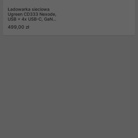
Ładowarka sieciowa
Ugreen CD333 Nexode,
USB + 4x USB-C, GaN,
300W + kabel USB-C
499,00 zł
240W (czarny)