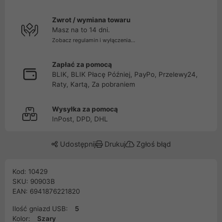
Zwrot / wymiana towaru
Masz na to 14 dni.
Zobacz regulamin i wyłączenia...
Zapłać za pomocą
BLIK, BLIK Płacę Później, PayPo, Przelewy24,
Raty, Kartą, Za pobraniem
Wysyłka za pomocą
InPost, DPD, DHL
Udostępnij
Drukuj
Zgłoś błąd
Kod: 10429
SKU: 90903B
EAN: 6941876221820
Ilość gniazd USB:
5
Kolor:
Szary