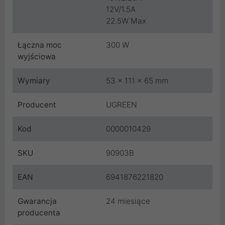
12V/1.5A
22.5W Max
Łączna moc
300 W
wyjściowa
Wymiary
53 x 111 x 65 mm
Producent
UGREEN
Kod
0000010429
SKU
90903B
EAN
6941876221820
Gwarancja
24 miesiące
producenta