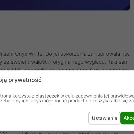
serii Onyx White. Do jej stworzenia zainspirowała nas
 ze swojej trwałości i oryginalnego wyglądu. Taki sam
mały i tak elegancki, że zechcesz nosić go ze sobą po
ją prywatność
trona korzysta z
ciasteczek
w celu zapewnienia jej prawidłowe
rzebujemy ich, abyś mógł dodać produkt do koszyka albo się z
370
iczny czas reakcji. Z tego powodu zadbano o to, żeby
Akce
Ustawienia
owiadał na każdą Twoją komendę. Sercem GEM Plus
70. Jest tak czuły, że czasem zazdrościmy mu tej