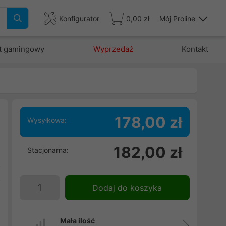
Konfigurator
0,00 zł
Mój Proline
t gamingowy
Wyprzedaż
Kontakt
178,00 zł
Wysyłkowa:
e
182,00 zł
Stacjonarna:
w
o
o
Dodaj do koszyka
i
Mała ilość