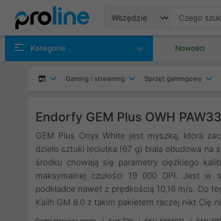
Produkty
Kategorie
Nowości
Producenci
Gaming i streaming
Sprzęt gamingowy
Kategorie
Endorfy GEM Plus OWH PAW33
GEM Plus Onyx White jest myszką, która zac
dzieło sztuki leciutka (67 g) biała obudowa na
środku chowają się parametry ciężkiego kal
maksymalnej czułości 19 000 DPI. Jest w s
podkładce nawet z prędkością 10,16 m/s. Do te
Kailh GM 8.0 z takim pakietem raczej nikt Cię n
Dodaj pierwszą opinię
Kod: 729
SKU: EY6A011
EAN: 59