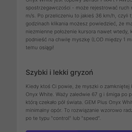
spostrzegawczości - może rejestrować ruch m
m/s. Po przeliczeniu to jakieś 36 km/h, czyli ty
godzinach klikania możesz powiedzieć, że ma
niezmienne położenie kursora nawet wtedy, ki
podnieść na chwilę myszkę (LOD między 1 mm
temu osiągi!
Szybki i lekki gryzoń
Kiedy ktoś Ci powie, że myszki o zamkniętej
Onyx White. Waży zaledwie 67 g i śmiga po p
którą czekało pół świata. GEM Plus Onyx Whi
minimalny opór. To rozwiązanie wzorowo rad
po te typu "control" lub "speed".