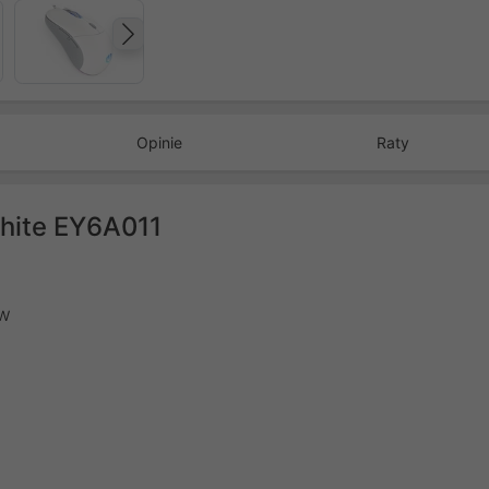
Następny
Opinie
Raty
hite EY6A011
ów