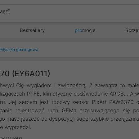
Bestsellery
pro
mocje
Sprzę
Myszka gamingowa
70 (EY6A011)
hwyci Cię wyglądem i zwinnością. Z zewnątrz to mał
 ślizgaczach PTFE, klimatyczne podświetlenie ARGB... A 
ibru. Jej sercem jest topowy sensor PixArt PAW3370 
tanie rejestrować ruch GEMa przesuwającego się p
go masz jeszcze do dyspozycji superszybkie przełącznik
ie wyprzedzi.
03018666617