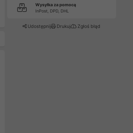
Wysyłka za pomocą
InPost, DPD, DHL
Udostępnij
Drukuj
Zgłoś błąd