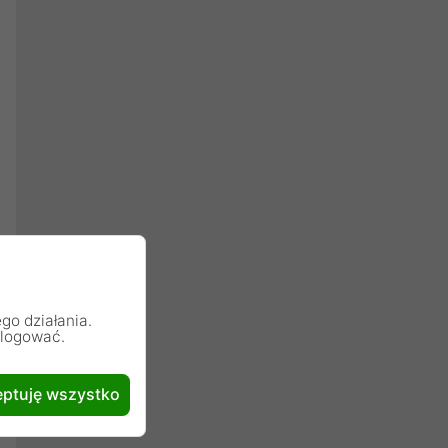
go działania.
alogować.
ptuję wszystko