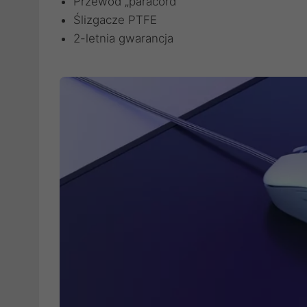
Przewód „paracord”
Ślizgacze PTFE
2-letnia gwarancja