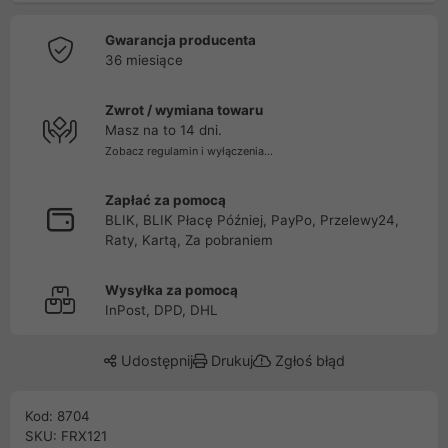
Gwarancja producenta
36 miesiące
Zwrot / wymiana towaru
Masz na to 14 dni.
Zobacz regulamin i wyłączenia...
Zapłać za pomocą
BLIK, BLIK Płacę Później, PayPo, Przelewy24,
Raty, Kartą, Za pobraniem
Wysyłka za pomocą
InPost, DPD, DHL
Udostępnij
Drukuj
Zgłoś błąd
Kod: 8704
SKU: FRX121