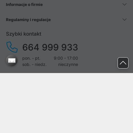
Informacje o firmie
Regulaminy i regulacje
Szybki kontakt
664 999 933
pon. - pt.
9:00 - 17:00
sob. - niedz.
nieczynne
pomoc@proline.pl
Dołącz do nas
Zgłoś błąd na stronie
Proline SA z siedzibą w Mirkowie (55-095), przy ul. Brzozowej 5,
wpisana do rejestru przedsiębiorców Krajowego Rejestru Sądowego