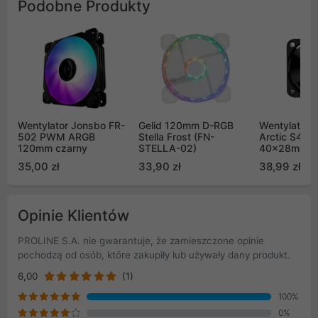
Podobne Produkty
Wentylator Jonsbo FR-
Gelid 120mm D-RGB
Wentylator 
502 PWM ARGB
Stella Frost (FN-
Arctic S402
120mm czarny
STELLA-02)
40x28mm 1
35,00 zł
33,90 zł
38,99 zł
Opinie Klientów
PROLINE S.A. nie gwarantuje, że zamieszczone opinie
pochodzą od osób, które zakupiły lub używały dany produkt.
6,00
(1)
100%
0%