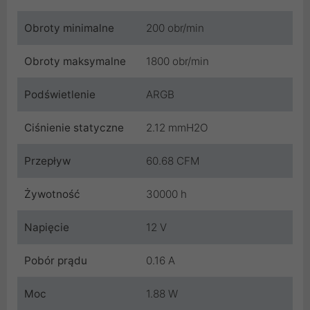
Obroty minimalne
200 obr/min
Obroty maksymalne
1800 obr/min
Podświetlenie
ARGB
Ciśnienie statyczne
2.12 mmH2O
Przepływ
60.68 CFM
Żywotność
30000 h
Napięcie
12 V
Pobór prądu
0.16 A
Moc
1.88 W