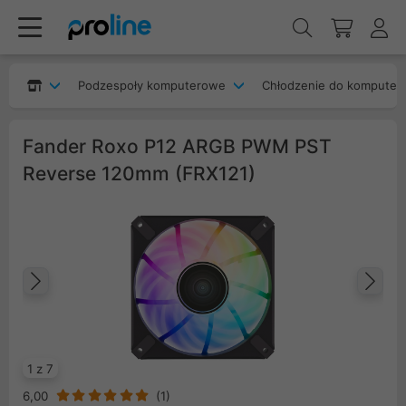
Podzespoły komputerowe
Chłodzenie do komputer
Fander Roxo P12 ARGB PWM PST
Reverse 120mm (FRX121)
Poprzedni
Na
1 z 7
6,00
(
1
)