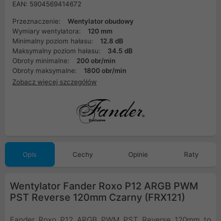
EAN: 5904569414672
Przeznaczenie:
Wentylator obudowy
Wymiary wentylatora:
120 mm
Minimalny poziom hałasu:
12.8 dB
Maksymalny poziom hałasu:
34.5 dB
Obroty minimalne:
200 obr/min
Obroty maksymalne:
1800 obr/min
Zobacz więcej szczegółów
Opis
Cechy
Opinie
Raty
Wentylator Fander Roxo P12 ARGB PWM
PST Reverse 120mm Czarny (FRX121)
Fander Roxo P12 ARGB PWM PST Reverse 120mm to