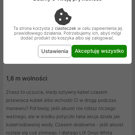
Ta strona korzysta z
ciasteczek
w celu zapewnienia jej
prawidłowego działania. Potrzebujemy ich, abyś mógł
dodać produkt do koszyka albo się zalogować.
Akceptuję wszystko
Ustawienia
1,8 m wolności
Znasz to uczucie, kiedy sztywny kabel czasem
przewraca kubek albo wchodzi Ci w drogę podczas
manewru? Pół biedy, jeśli akurat nie robisz niczego
ważnego, ale w środku potyczki taka akcja działa jak
kubeł lodowatej wody. Czasem dosłownie - jeśli akurat
rozleje się coś zimnego. I dlatego LIX Onyx White