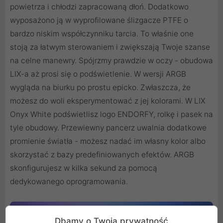
powietrza i chłodzi zapracowaną dłoń. Dodatkowo
wyposażono ją w wyprofilowane ślizgacze PTFE o
bardzo niskim współczynniku tarcia. To właśnie one
stoją za łatwym sterowaniem i zwiększają Twoje szanse
na celne manewry. Spójrzmy prawdzie w oczy - obudowa
LIX-a aż prosi się o podświetlenie. W wersji ARGB
wygląda na biurku po prostu epicko. Zwłaszcza, że
możesz do woli eksperymentować z jej kolorami. W LIX
Onyx White podświetlisz logo ENDORFY, rolkę i pasek na
tyle obudowy. Przewiewny pancerz uwalnia dodatkowe
promienie światła - możesz nadać im własny kolor albo
skorzystać z bazy predefiniowanych efektów. ARGB
skonfigurujesz w kilka sekund za pomocą
dedykowanego oprogramowania.
Dbamy o Twoją prywatność