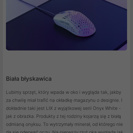
Biała błyskawica
Lubimy sprzęt, który wpada w oko i wygląda tak, jakby
za chwilę miał trafić na okładkę magazynu o designie. I
dokładnie taki jest LIX z wyjątkowej serii Onyx White -
jak z obrazka. Produkty z tej rodziny kojarzą się z białą
odmianą onyksu. To wytrzymały minerał, od którego nie
da się oderwać oczu. Na pierwszy rzut oka wygląda jak