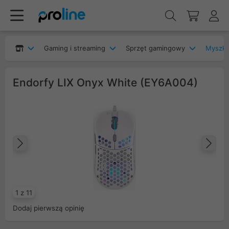
Gaming i streaming
Sprzęt gamingowy
Myszka
Endorfy LIX Onyx White (EY6A004)
Poprzedni
Na
1 z 11
Dodaj pierwszą opinię