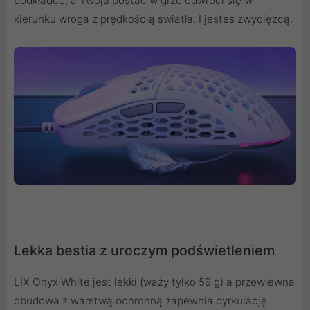
podkładce, a Twoja postać w grze odwróci się w
kierunku wroga z prędkością światła. I jesteś zwycięzcą.
Lekka bestia z uroczym podświetleniem
LIX Onyx White jest lekki (waży tylko 59 g) a przewiewna
obudowa z warstwą ochronną zapewnia cyrkulację