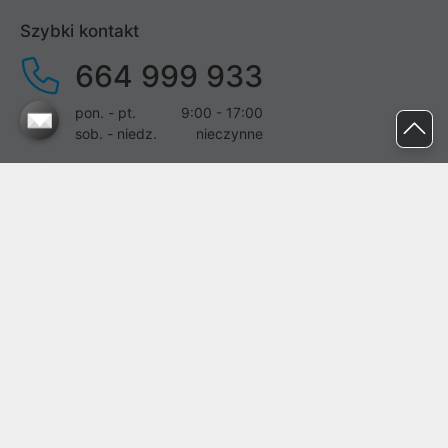
Szybki kontakt
664 999 933
pon. - pt.
9:00 - 17:00
sob. - niedz.
nieczynne
pomoc@proline.pl
Dołącz do nas
Zgłoś błąd na stronie
Proline SA z siedzibą w Mirkowie (55-095), przy ul. Brzozowej 5,
wpisana do rejestru przedsiębiorców Krajowego Rejestru Sądowego
przez Sąd Rejonowy dla Wrocławia-Fabrycznej we Wrocławiu, VI
Wydział Gospodarczy Krajowego Rejestru Sądowego pod nr KRS:
0000282071, NIP: 8951898022, REGON: 020482041, BDO:
000437899. Kapitał zakładowy Spółki wynosi 500000,00 zł i został