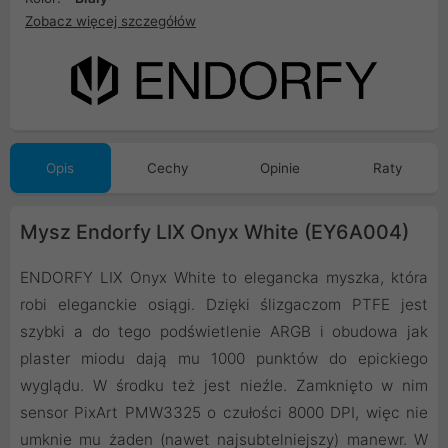
Zobacz więcej szczegółów
Opis
Cechy
Opinie
Raty
Mysz Endorfy LIX Onyx White (EY6A004)
ENDORFY LIX Onyx White to elegancka myszka, która
robi eleganckie osiągi. Dzięki ślizgaczom PTFE jest
szybki a do tego podświetlenie ARGB i obudowa jak
plaster miodu dają mu 1000 punktów do epickiego
wyglądu. W środku też jest nieźle. Zamknięto w nim
sensor PixArt PMW3325 o czułości 8000 DPI, więc nie
umknie mu żaden (nawet najsubtelniejszy) manewr. W