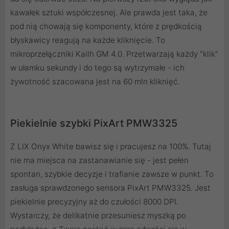
kawałek sztuki współczesnej. Ale prawda jest taka, że
pod nią chowają się komponenty, które z prędkością
błyskawicy reagują na każde kliknięcie. To
mikroprzełączniki Kailh GM 4.0. Przetwarzają każdy "klik"
w ułamku sekundy i do tego są wytrzymałe - ich
żywotność szacowana jest na 60 mln kliknięć.
Piekielnie szybki PixArt PMW3325
Z LIX Onyx White bawisz się i pracujesz na 100%. Tutaj
nie ma miejsca na zastanawianie się - jest pełen
spontan, szybkie decyzje i trafianie zawsze w punkt. To
zasługa sprawdzonego sensora PixArt PMW3325. Jest
piekielnie precyzyjny aż do czułości 8000 DPI.
Wystarczy, że delikatnie przesuniesz myszką po