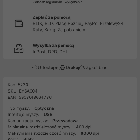
Zobacz regulamin i wyłączenia...
Zapłać za pomocą
BLIK, BLIK Płacę Później, PayPo, Przelewy24,
Raty, Kartą, Za pobraniem
Wysyłka za pomocą
InPost, DPD, DHL
Udostępnij
Drukuj
Zgłoś błąd
Kod: 5230
SKU: EY6A004
EAN: 5903018664736
Typ myszy:
Optyczna
Interfejs myszy:
USB
Komunikacja myszy:
Przewodowa
Minimalna rozdzielczość myszy:
400 dpi
Maksymalna rozdzielczość myszy:
8000 dpi
Kolor:
Biały