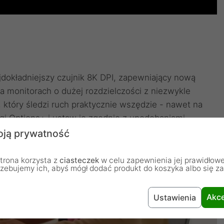
dokładniejszy czujnik 8K DPI, zapewniający nową
na monitorach o dużej rozdzielczości z niezwykle
który śledzi ruch praktycznie wszędzie - nawet na
gi Options+ i ustaw je zgodnie z upodobaniami.
ją prywatność
trona korzysta z
ciasteczek
w celu zapewnienia jej prawidłowe
rzebujemy ich, abyś mógł dodać produkt do koszyka albo się z
Akce
Ustawienia