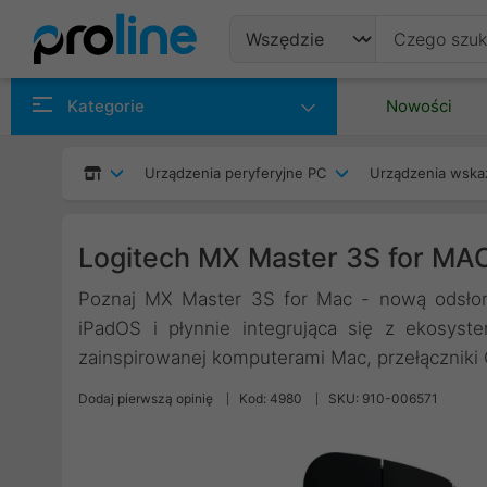
Produkty
Kategorie
Nowości
Producenci
Urządzenia peryferyjne PC
Urządzenia wska
Kategorie
Logitech MX Master 3S for MA
Poznaj MX Master 3S for Mac - nową odsłon
iPadOS i płynnie integrująca się z ekosys
zainspirowanej komputerami Mac, przełączniki Q
Dodaj pierwszą opinię
Kod: 4980
SKU: 910-006571