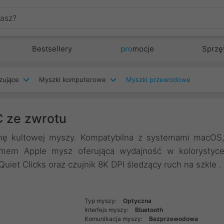
Bestsellery
pro
mocje
Sprzę
zujące
Myszki komputerowe
Myszki przewodowe
C ze zwrotu
ę kultowej myszy. Kompatybilna z systemami macOS
temem Apple mysz oferująca wydajność w kolorystyc
uiet Clicks oraz czujnik 8K DPI śledzący ruch na szkle .
Typ myszy:
Optyczna
Interfejs myszy:
Bluetooth
Komunikacja myszy:
Bezprzewodowa