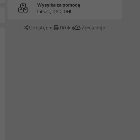
Wysyłka za pomocą
InPost, DPD, DHL
Udostępnij
Drukuj
Zgłoś błąd