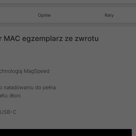
Opinie
Raty
or MAC egzemplarz ze zwrotu
technologią MagSpeed
o naładowaniu do pełna
tu dłoni
 USB-C