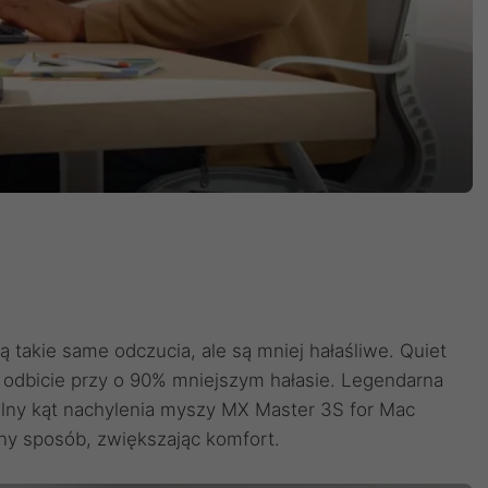
ają takie same odczucia, ale są mniej hałaśliwe. Quiet
e odbicie przy o 90% mniejszym hałasie. Legendarna
alny kąt nachylenia myszy MX Master 3S for Mac
alny sposób, zwiększając komfort.