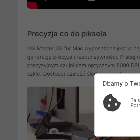
Precyzja co do piksela
MX Master 3S for Mac wyposażona jest w naj
generację precyzji i responsywności. Pracuj 
precyzyjnym czujnikiem optycznym 8000 DPI, 
szkle. Dostosuj czułość śledzenia ruchu w Lo
Dbamy o Two
Ta s
Pot