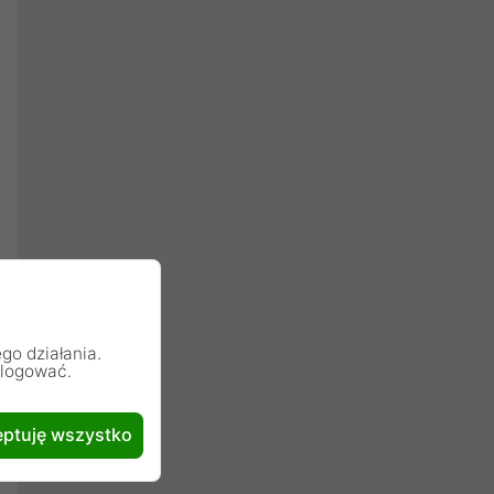
go działania.
alogować.
ptuję wszystko