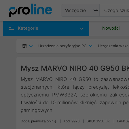
Produkty
Kategorie
Nowości
Producenci
Urządzenia peryferyjne PC
Urządzenia wska
Kategorie
Mysz MARVO NIRO 40 G950 BK
Mysz MARVO NIRO 40 G950 to zaawansowane
stacjonarnych, które łączy precyzję, lekk
optycznemu PMW3327, szerokiemu zakresow
trwałości do 10 milionów kliknięć, zapewnia pe
gamingowych
Dodaj pierwszą opinię
Kod: 9923
SKU: G950 BK
EAN: 6