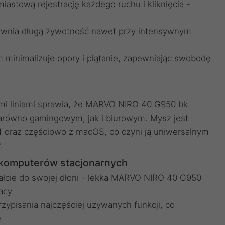
iastową rejestrację każdego ruchu i kliknięcia -
pewnia długą żywotność nawet przy intensywnym
m minimalizuje opory i plątanie, zapewniając swobodę
nymi liniami sprawia, że MARVO NIRO 40 G950 bk
zarówno gamingowym, jak i biurowym. Mysz jest
 oraz częściowo z macOS, co czyni ją uniwersalnym
.
 komputerów stacjonarnych
ałcie do swojej dłoni - lekka MARVO NIRO 40 G950
acy
zypisania najczęściej używanych funkcji, co
ę