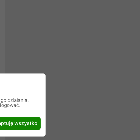
go działania.
alogować.
ptuję wszystko