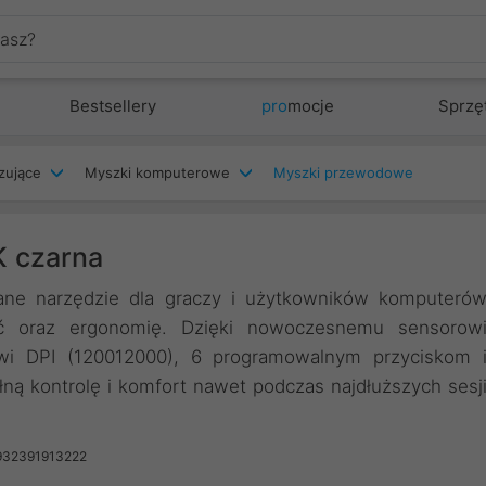
Bestsellery
pro
mocje
Sprzę
zujące
Myszki komputerowe
Myszki przewodowe
 czarna
 narzędzie dla graczy i użytkowników komputeró
ość oraz ergonomię. Dzięki nowoczesnemu sensorow
i DPI (120012000), 6 programowalnym przyciskom 
łną kontrolę i komfort nawet podczas najdłuższych sesj
932391913222