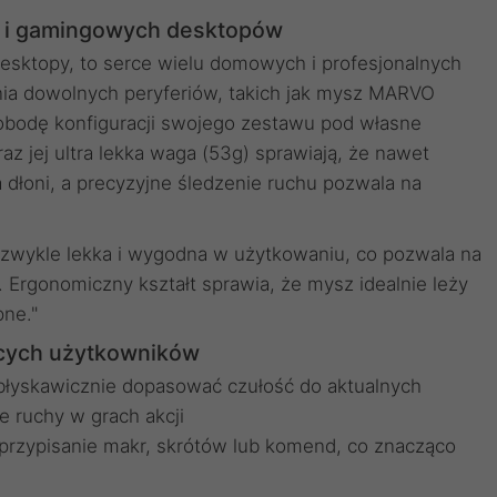
h i gamingowych desktopów
esktopy, to serce wielu domowych i profesjonalnych
nia dowolnych peryferiów, takich jak mysz MARVO
obodę konfiguracji swojego zestawu pod własne
z jej ultra lekka waga (53g) sprawiają, że nawet
dłoni, a precyzyjne śledzenie ruchu pozwala na
ezwykle lekka i wygodna w użytkowaniu, co pozwala na
 Ergonomiczny kształt sprawia, że mysz idealnie leży
pne."
cych użytkowników
błyskawicznie dopasować czułość do aktualnych
e ruchy w grach akcji
przypisanie makr, skrótów lub komend, co znacząco