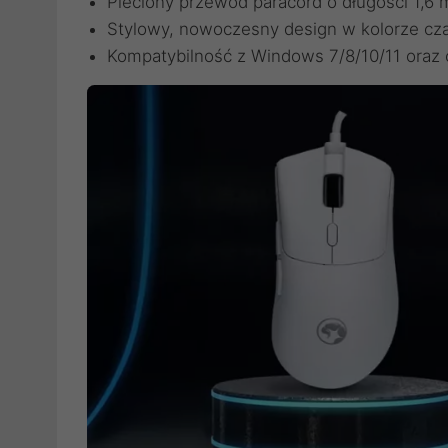
Pleciony przewód paracord o długości 1,6
Stylowy, nowoczesny design w kolorze cz
Kompatybilność z Windows 7/8/10/11 oraz