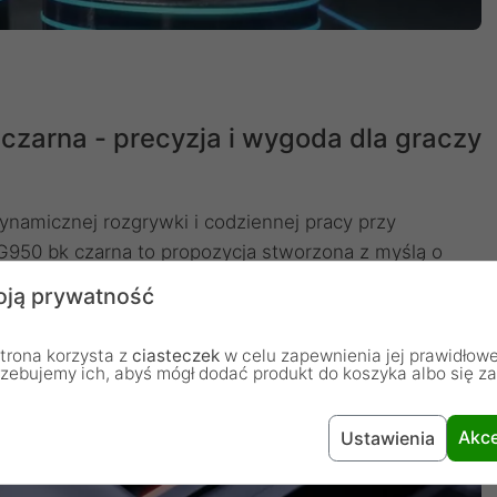
arna - precyzja i wygoda dla graczy
namicznej rozgrywki i codziennej pracy przy
50 bk czarna to propozycja stworzona z myślą o
ści i pełnej kontroli. Dzięki zaawansowanemu
ją prywatność
iemu zakresowi DPI (od 1200 do imponujących
 w grach FPS, jak i podczas pracy biurowej czy
trona korzysta z
ciasteczek
w celu zapewnienia jej prawidłowe
rzebujemy ich, abyś mógł dodać produkt do koszyka albo się z
Akce
Ustawienia