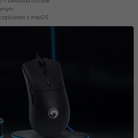
 m – swoboda ruchów
arnym
 częściowo z macOS