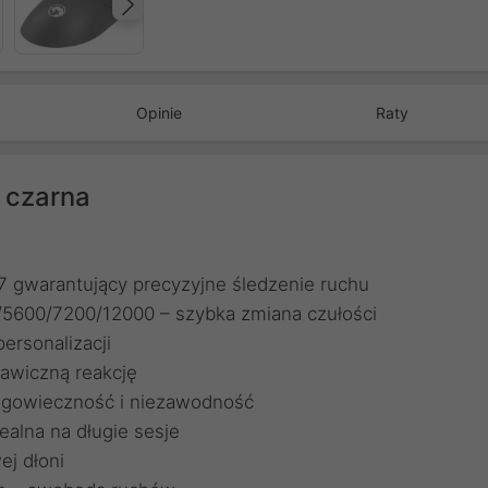
Następny
Opinie
Raty
 czarna
warantujący precyzyjne śledzenie ruchu
/5600/7200/12000 – szybka zmiana czułości
ersonalizacji
kawiczną reakcję
ługowieczność i niezawodność
dealna na długie sesje
j dłoni