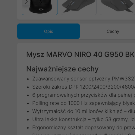
Poprzedni
Opis
Cechy
Mysz MARVO NIRO 40 G950 BK
Najważniejsze cechy
Zaawansowany sensor optyczny PMW3327 g
Szeroki zakres DPI: 1200/2400/3200/4800
6 programowalnych przycisków dla pełnej p
Polling rate do 1000 Hz zapewniający błys
Wytrzymałość do 10 milionów kliknięć – d
Ultra lekka konstrukcja – tylko 53 gramy, i
Ergonomiczny kształt dopasowany do prawe