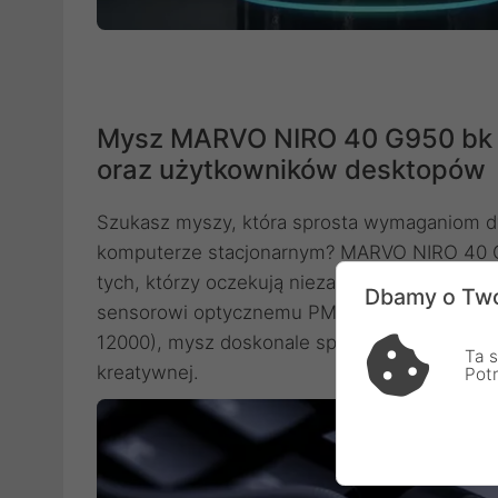
Mysz MARVO NIRO 40 G950 bk cz
oraz użytkowników desktopów
Szukasz myszy, która sprosta wymaganiom dy
komputerze stacjonarnym? MARVO NIRO 40 G9
tych, którzy oczekują niezawodności, szybko
Dbamy o Two
sensorowi optycznemu PMW3327 oraz szerok
12000), mysz doskonale sprawdza się zarówno
Ta s
kreatywnej.
Pot