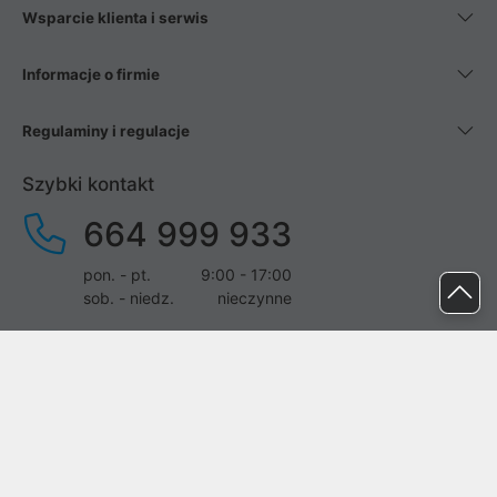
Wsparcie klienta i serwis
Informacje o firmie
Regulaminy i regulacje
Szybki kontakt
664 999 933
pon. - pt.
9:00 - 17:00
sob. - niedz.
nieczynne
pomoc@proline.pl
Dołącz do nas
Zgłoś błąd na stronie