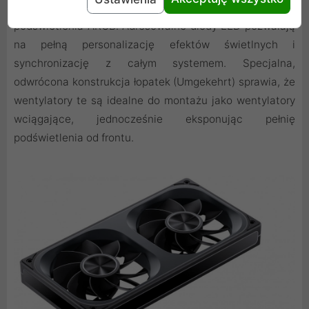
stanowi doskonałą bazę dla wbudowanego
podświetlenia ARGB. Adresowalne diody LED pozwalają
na pełną personalizację efektów świetlnych i
synchronizację z całym systemem. Specjalna,
odwrócona konstrukcja łopatek (Umgekehrt) sprawia, że
wentylatory te są idealne do montażu jako wentylatory
wciągające, jednocześnie eksponując pełnię
podświetlenia od frontu.