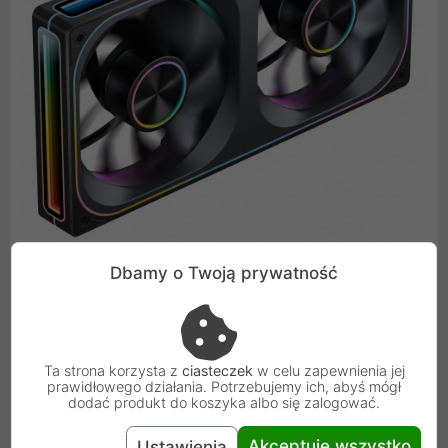
Dbamy o Twoją prywatność
Elegancki Design i Spektakularne
Podświetlenie ARGB
Ta strona korzysta z
ciasteczek
w celu zapewnienia jej
prawidłowego działania. Potrzebujemy ich, abyś mógł
dodać produkt do koszyka albo się zalogować.
Produkt wyróżnia się spójną, elegancką czernią -
zarówno kolor ramki, jak i kolor wirnika są czarne, co
Akceptuję wszystko
Ustawienia