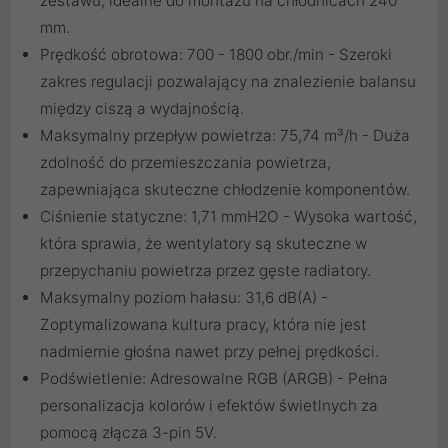
zestawu, idealne do montażu na chłodnicach 240
mm.
Prędkość obrotowa: 700 - 1800 obr./min - Szeroki
zakres regulacji pozwalający na znalezienie balansu
między ciszą a wydajnością.
Maksymalny przepływ powietrza: 75,74 m³/h - Duża
zdolność do przemieszczania powietrza,
zapewniająca skuteczne chłodzenie komponentów.
Ciśnienie statyczne: 1,71 mmH2O - Wysoka wartość,
która sprawia, że wentylatory są skuteczne w
przepychaniu powietrza przez gęste radiatory.
Maksymalny poziom hałasu: 31,6 dB(A) -
Zoptymalizowana kultura pracy, która nie jest
nadmiernie głośna nawet przy pełnej prędkości.
Podświetlenie: Adresowalne RGB (ARGB) - Pełna
personalizacja kolorów i efektów świetlnych za
pomocą złącza 3-pin 5V.