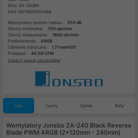
SKU: ZA-240BR
EAN: 6970620554488
Maksymalny poziom hałasu:
31.6 dB
Obroty minimalne:
700 obr/min
Obroty maksymalne:
1800 obr/min
Podświetlenie:
ARGB
Ciśnienie statyczne:
1.71 mmH2O
Przepływ:
44.56 CFM
Zobacz więcej szczegółów
Opis
Cechy
Opinie
Raty
Wentylatory Jonsbo ZA-240 Black Reverse
Blade PWM ARGB (2x120mm - 240mm)