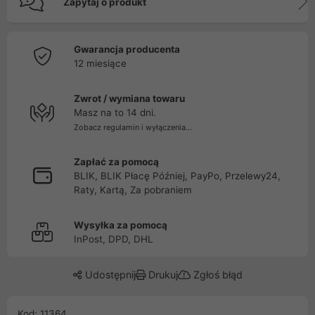
Zapytaj o produkt
Gwarancja producenta
12 miesiące
Zwrot / wymiana towaru
Masz na to 14 dni.
Zobacz regulamin i wyłączenia...
Zapłać za pomocą
BLIK, BLIK Płacę Później, PayPo, Przelewy24,
Raty, Kartą, Za pobraniem
Wysyłka za pomocą
InPost, DPD, DHL
Udostępnij
Drukuj
Zgłoś błąd
Kod: 11364