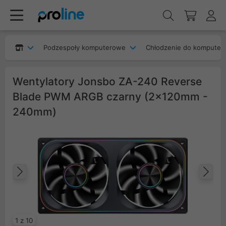
Podzespoły komputerowe
Chłodzenie do komputer
Wentylatory Jonsbo ZA-240 Reverse
Blade PWM ARGB czarny (2x120mm -
240mm)
Poprzedni
Na
1 z 10