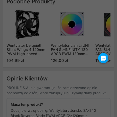
Podobne Produkty
Wentylator be quiet!
Wentylator Lian Li UNI
Wentylator L
Silent Wings 4 140mm
FAN SL-INFINITY 120
FAN SL-INFI
PWM High-speed
ARGB PWM 120mm
ARGB PWM
(BL097)
biały
czarny
104,99 zł
126,00 zł
117,00 zł
Opinie Klientów
PROLINE S.A. nie gwarantuje, że zamieszczone opinie
pochodzą od osób, które zakupiły lub używały dany produkt.
Masz ten produkt?
Dodaj pierwszą opinię: Wentylatory Jonsbo ZA-240
Black Reverse Blade PWM ARGB (2x120mm -