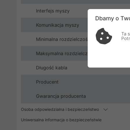
Interfejs myszy
Dbamy o Two
Komunikacja myszy
Ta s
Pot
Minimalna rozdzielczość myszy
Maksymalna rozdzielczość myszy
Długość kabla
Producent
Gwarancja producenta
Osoba odpowiedzialna i bezpieczeństwo
Uniwersalna informacja o bezpieczeństwie