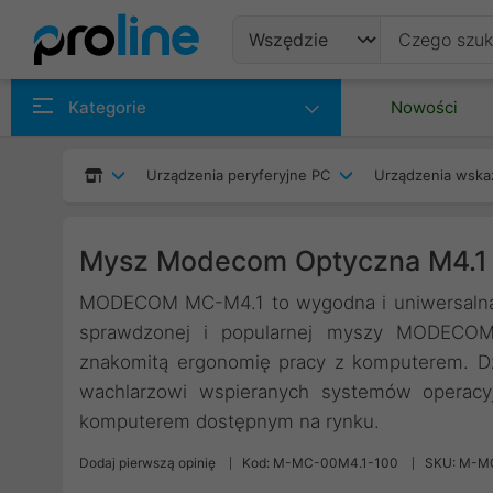
Produkty
Kategorie
Nowości
Producenci
Urządzenia peryferyjne PC
Urządzenia wska
Kategorie
Mysz Modecom Optyczna M4.
MODECOM MC-M4.1 to wygodna i uniwersalna 
sprawdzonej i popularnej myszy MODECO
znakomitą ergonomię pracy z komputerem. Dz
wachlarzowi wspieranych systemów operacyj
komputerem dostępnym na rynku.
Dodaj pierwszą opinię
Kod: M-MC-00M4.1-100
SKU: M-M