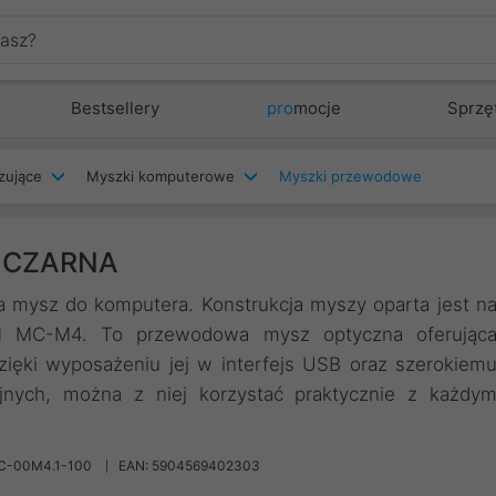
Bestsellery
pro
mocje
Sprzę
zujące
Myszki komputerowe
Myszki przewodowe
1 CZARNA
mysz do komputera. Konstrukcja myszy oparta jest n
M MC-M4. To przewodowa mysz optyczna oferując
ięki wyposażeniu jej w interfejs USB oraz szerokiem
nych, można z niej korzystać praktycznie z każdy
C-00M4.1-100
EAN: 5904569402303