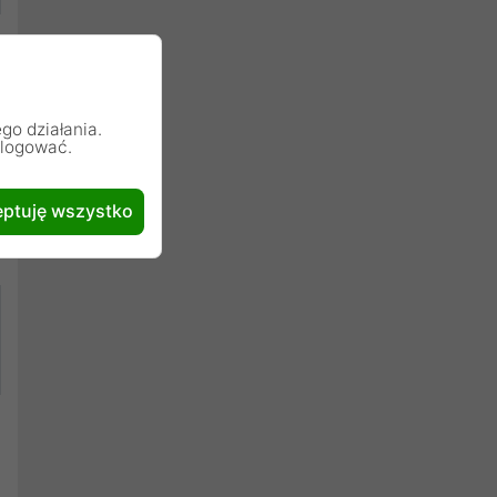
go działania.
alogować.
ptuję wszystko