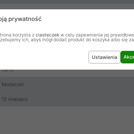
USB
ją prywatność
Przewodowa
trona korzysta z
ciasteczek
w celu zapewnienia jej prawidłowe
rzebujemy ich, abyś mógł dodać produkt do koszyka albo się z
1200 dpi
1200 dpi
Akce
Ustawienia
1.8 m
Modecom
12 miesięcy