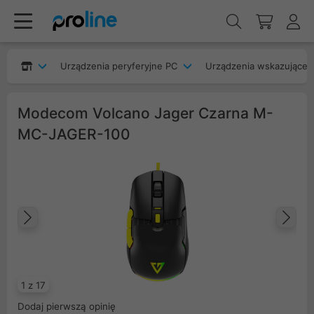
Urządzenia peryferyjne PC
Urządzenia wskazujące
Modecom Volcano Jager Czarna M-
MC-JAGER-100
Poprzedni
Na
1 z 17
Dodaj pierwszą opinię