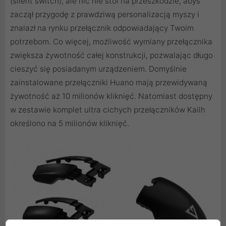
(silent switch), ale nic nie stoi na przeszkodzie, abyś
zaczął przygodę z prawdziwą personalizacją myszy i
znalazł na rynku przełącznik odpowiadający Twoim
potrzebom. Co więcej, możliwość wymiany przełącznika
zwiększa żywotność całej konstrukcji, pozwalając długo
cieszyć się posiadanym urządzeniem. Domyślnie
zainstalowane przełączniki Huano mają przewidywaną
żywotność aż 10 milionów kliknięć. Natomiast dostępny
w zestawie komplet ultra cichych przełączników Kailh
określono na 5 milionów kliknięć.