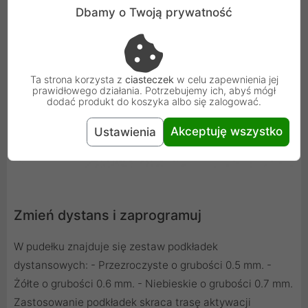
Dbamy o Twoją prywatność
Ta strona korzysta z
ciasteczek
w celu zapewnienia jej
prawidłowego działania. Potrzebujemy ich, abyś mógł
dodać produkt do koszyka albo się zalogować.
Akceptuję wszystko
Ustawienia
Zmień dystans i zaprogramuj
W pudełku znajduje się zestaw podkładek
dystansowych: - Przezroczyste o grubości 0.5 mm. -
Żółte o grubości 0.6 mm. - Niebieskie o grubości 0.7 mm.
Zastosowanie podkładek skraca trasę aktywacji