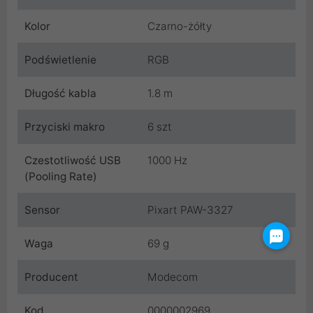
Kolor
Czarno-żółty
Podświetlenie
RGB
Długość kabla
1.8 m
Przyciski makro
6 szt
Czestotliwość USB
1000 Hz
(Pooling Rate)
Sensor
Pixart PAW-3327
Waga
69 g
Producent
Modecom
Kod
0000002969