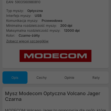
EAN: 5903560980810
Typ myszy:
Optyczna
Interfejs myszy:
USB
Komunikacja myszy:
Przewodowa
Minimalna rozdzielczość myszy:
200 dpi
Maksymalna rozdzielczość myszy:
12000 dpi
Kolor:
Czarno-żółty
Zobacz więcej szczegółów
Opis
Cechy
Opinie
Raty
Mysz Modecom Optyczna Volcano Jager
Czarna
MODECOM Volcano Jager to propozycja dla osób, które