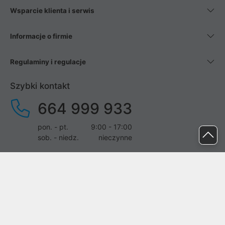
Wsparcie klienta i serwis
Informacje o firmie
Regulaminy i regulacje
Szybki kontakt
664 999 933
pon. - pt.
9:00 - 17:00
sob. - niedz.
nieczynne
pomoc@proline.pl
Dołącz do nas