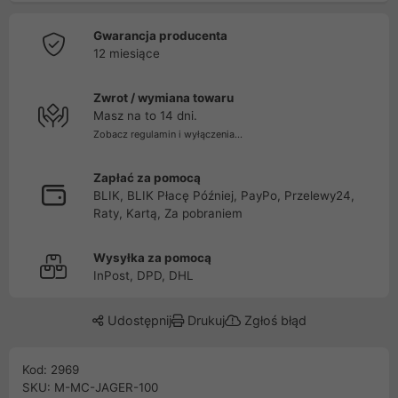
Gwarancja producenta
12 miesiące
Zwrot / wymiana towaru
Masz na to 14 dni.
Zobacz regulamin i wyłączenia...
Zapłać za pomocą
BLIK, BLIK Płacę Później, PayPo, Przelewy24,
Raty, Kartą, Za pobraniem
Wysyłka za pomocą
InPost, DPD, DHL
Udostępnij
Drukuj
Zgłoś błąd
Kod: 2969
SKU: M-MC-JAGER-100