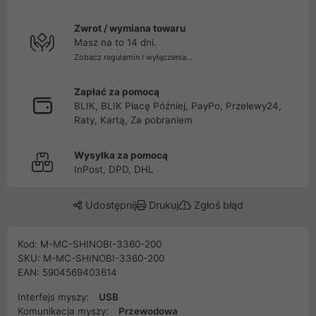
Zwrot / wymiana towaru
Masz na to 14 dni.
Zobacz regulamin i wyłączenia...
Zapłać za pomocą
BLIK, BLIK Płacę Później, PayPo, Przelewy24,
Raty, Kartą, Za pobraniem
Wysyłka za pomocą
InPost, DPD, DHL
Udostępnij
Drukuj
Zgłoś błąd
Kod: M-MC-SHINOBI-3360-200
SKU: M-MC-SHINOBI-3360-200
EAN: 5904569403614
Interfejs myszy:
USB
Komunikacja myszy:
Przewodowa