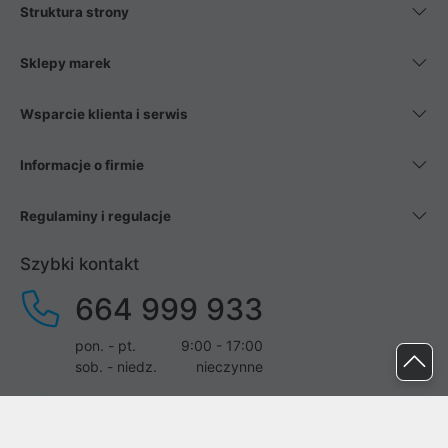
Struktura strony
Sklepy marek
Wsparcie klienta i serwis
Informacje o firmie
Regulaminy i regulacje
Szybki kontakt
664 999 933
pon. - pt.
9:00 - 17:00
sob. - niedz.
nieczynne
pomoc@proline.pl