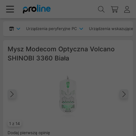
Urządzenia peryferyjne PC
Urządzenia wskazujące
Mysz Modecom Optyczna Volcano
SHINOBI 3360 Biała
Poprzedni
Na
1 z 14
Dodaj pierwszą opinię