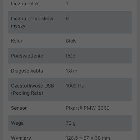
Liczba rolek
1
Liczba przycisków
6
myszy
Kolor
Biały
Podświetlenie
RGB
Długość kabla
1.8 m
Czestotliwość USB
1000 Hz
(Pooling Rate)
Sensor
Pixart® PMW-3360
Waga
72 g
Wymiary
128.5 x 67 x 38 mm