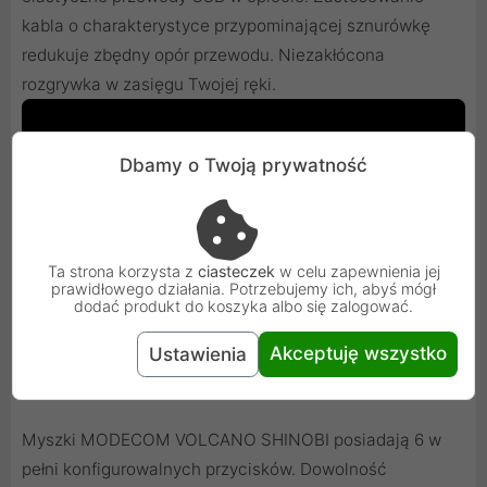
kabla o charakterystyce przypominającej sznurówkę
redukuje zbędny opór przewodu. Niezakłócona
rozgrywka w zasięgu Twojej ręki.
Dbamy o Twoją prywatność
Ta strona korzysta z
ciasteczek
w celu zapewnienia jej
prawidłowego działania. Potrzebujemy ich, abyś mógł
dodać produkt do koszyka albo się zalogować.
Akceptuję wszystko
Ustawienia
Myszki MODECOM VOLCANO SHINOBI posiadają 6 w
pełni konfigurowalnych przycisków. Dowolność