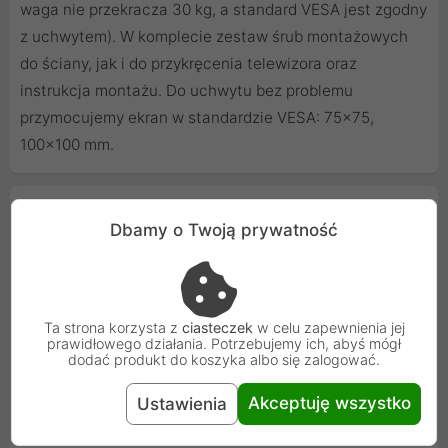
waga nie przekracza 30 kg, a standard VESA jest zgodny
z uchwytem). W komplecie zestaw śrub montażowych
do ściany, jak i do przykręcenia telewizora oraz
instrukcja montażu. Do uchwytu bez problemu
przymocujemy ekran w standardzie VESA: 75x75,
100x100 mm.
Cechy produktu
Dbamy o Twoją prywatność
Rodzaj produktu
Uchwyt naścienny
Pochylanie monitora
Tak
Ta strona korzysta z
ciasteczek
w celu zapewnienia jej
(Tilt)
prawidłowego działania. Potrzebujemy ich, abyś mógł
dodać produkt do koszyka albo się zalogować.
Zasięg ramienia
408 mm
Akceptuję wszystko
Ustawienia
Kolor
Czarny