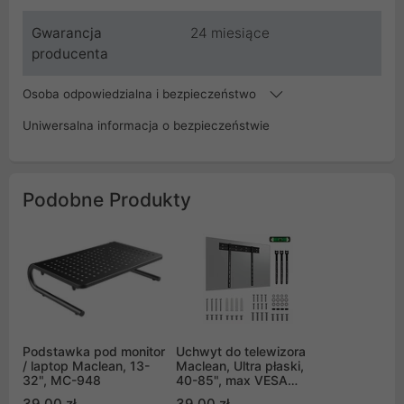
Gwarancja
24 miesiące
producenta
Osoba odpowiedzialna i bezpieczeństwo
Uniwersalna informacja o bezpieczeństwie
Podobne Produkty
Podstawka pod monitor
Uchwyt do telewizora
/ laptop Maclean, 13-
Maclean, Ultra płaski,
32", MC-948
40-85", max VESA
600x400, obciążenie
39,00 zł
39,00 zł