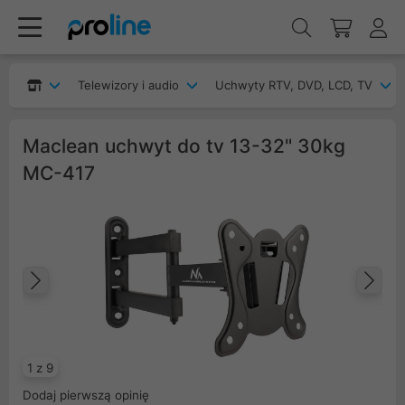
Telewizory i audio
Uchwyty RTV, DVD, LCD, TV
Maclean uchwyt do tv 13-32" 30kg
MC-417
Poprzedni
Na
1 z 9
Dodaj pierwszą opinię