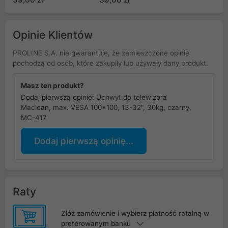
do 80kg, MC-123
Opinie Klientów
PROLINE S.A. nie gwarantuje, że zamieszczone opinie
pochodzą od osób, które zakupiły lub używały dany produkt.
Masz ten produkt?
Dodaj pierwszą opinię: Uchwyt do telewizora
Maclean, max. VESA 100x100, 13-32", 30kg, czarny,
MC-417
Dodaj pierwszą opinię...
Raty
Złóż zamówienie i wybierz płatność ratalną w
preferowanym banku