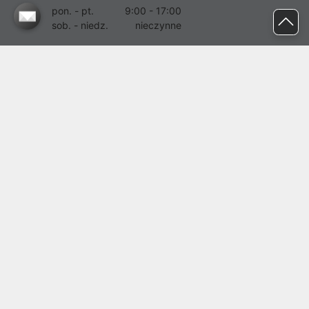
pon. - pt.
9:00 - 17:00
sob. - niedz.
nieczynne
pomoc@proline.pl
Dołącz do nas
Zgłoś błąd na stronie
Proline SA z siedzibą w Mirkowie (55-095), przy ul. Brzozowej 5,
wpisana do rejestru przedsiębiorców Krajowego Rejestru Sądowego
przez Sąd Rejonowy dla Wrocławia-Fabrycznej we Wrocławiu, VI
Wydział Gospodarczy Krajowego Rejestru Sądowego pod nr KRS:
0000282071, NIP: 8951898022, REGON: 020482041, BDO:
000437899. Kapitał zakładowy Spółki wynosi 500000,00 zł i został
on opłacony w całości.
© proline 1996 - 2026. Wszelkie prawa zastrzeżone.