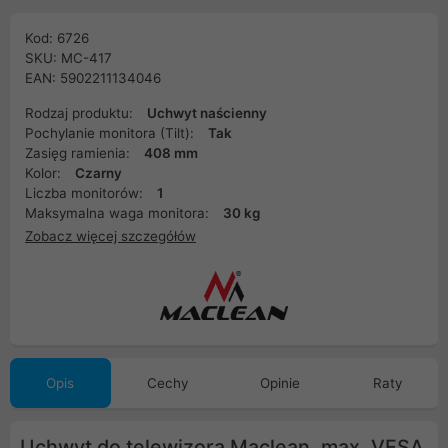
Kod: 6726
SKU: MC-417
EAN: 5902211134046
Rodzaj produktu:
Uchwyt naścienny
Pochylanie monitora (Tilt):
Tak
Zasięg ramienia:
408 mm
Kolor:
Czarny
Liczba monitorów:
1
Maksymalna waga monitora:
30 kg
Zobacz więcej szczegółów
Opis
Cechy
Opinie
Raty
Uchwyt do telewizora Maclean, max. VESA