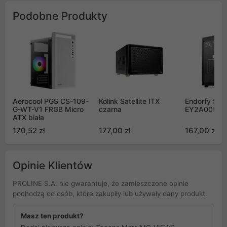
Podobne Produkty
Aerocool PGS CS-109-
Kolink Satellite ITX
Endorfy Sig
G-WT-V1 FRGB Micro
czarna
EY2A005
ATX biała
170,52 zł
177,00 zł
167,00 zł
Opinie Klientów
PROLINE S.A. nie gwarantuje, że zamieszczone opinie
pochodzą od osób, które zakupiły lub używały dany produkt.
Masz ten produkt?