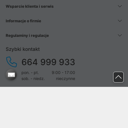
Wsparcie klienta i serwis
Informacje o firmie
Regulaminy i regulacje
Szybki kontakt
664 999 933
pon. - pt.
9:00 - 17:00
sob. - niedz.
nieczynne
pomoc@proline.pl
Dołącz do nas