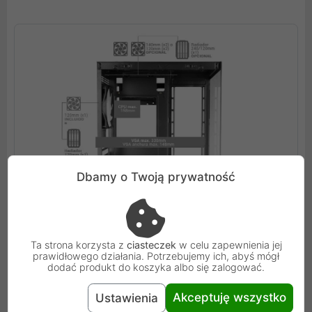
Dbamy o Twoją prywatność
Ta strona korzysta z
ciasteczek
w celu zapewnienia jej
prawidłowego działania. Potrzebujemy ich, abyś mógł
dodać produkt do koszyka albo się zalogować.
Przemyślana dwukomorowa konstrukcja wnętrza
Innowacyjne podejście do organizacji przestrzeni
Akceptuję wszystko
Ustawienia
zaowocowało podziałem obudowy na dwie główne