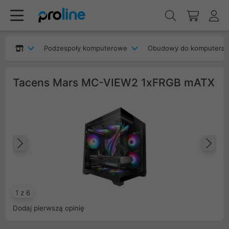
Podzespoły komputerowe
Obudowy do komputera
Tacens Mars MC-VIEW2 1xFRGB mATX
Poprzedni
Na
1 z 6
Dodaj pierwszą opinię