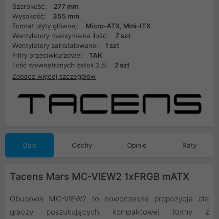
Szerokość:
277 mm
Wysokość:
355 mm
Format płyty głównej:
Micro-ATX, Mini-ITX
Wentylatory maksymalna ilość:
7 szt
Wentylatory zainstalowane:
1 szt
Filtry przeciwkurzowe:
TAK
Ilość wewnętrznych zatok 2.5:
2 szt
Zobacz więcej szczegółów
Opis
Cechy
Opinie
Raty
Tacens Mars MC-VIEW2 1xFRGB mATX
Obudowa MC-VIEW2 to nowoczesna propozycja dla
graczy poszukujących kompaktowej formy z