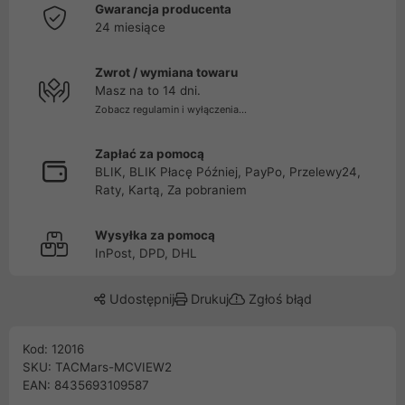
Gwarancja producenta
24 miesiące
Zwrot / wymiana towaru
Masz na to 14 dni.
Zobacz regulamin i wyłączenia...
Zapłać za pomocą
BLIK, BLIK Płacę Później, PayPo, Przelewy24,
Raty, Kartą, Za pobraniem
Wysyłka za pomocą
InPost, DPD, DHL
Udostępnij
Drukuj
Zgłoś błąd
Kod: 12016
SKU: TACMars-MCVIEW2
EAN: 8435693109587