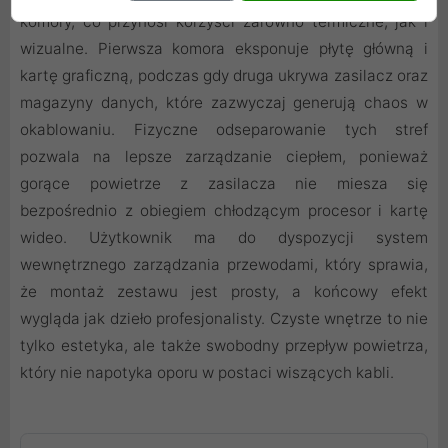
komory, co przynosi korzyści zarówno termiczne, jak i
wizualne. Pierwsza komora eksponuje płytę główną i
kartę graficzną, podczas gdy druga ukrywa zasilacz oraz
magazyny danych, które zazwyczaj generują chaos w
okablowaniu. Fizyczne odseparowanie tych stref
pozwala na lepsze zarządzanie ciepłem, ponieważ
gorące powietrze z zasilacza nie miesza się
bezpośrednio z obiegiem chłodzącym procesor i kartę
wideo. Użytkownik ma do dyspozycji system
wewnętrznego zarządzania przewodami, który sprawia,
że montaż zestawu jest prosty, a końcowy efekt
wygląda jak dzieło profesjonalisty. Czyste wnętrze to nie
tylko estetyka, ale także swobodny przepływ powietrza,
który nie napotyka oporu w postaci wiszących kabli.