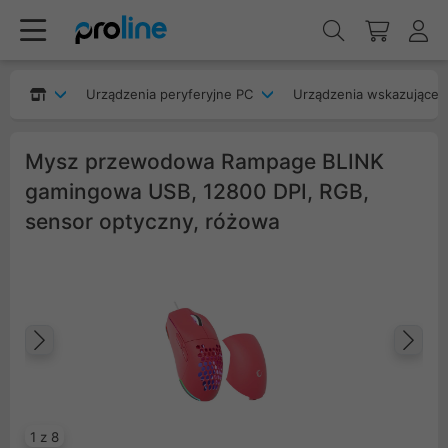
Urządzenia peryferyjne PC
Urządzenia wskazujące
Mysz przewodowa Rampage BLINK
gamingowa USB, 12800 DPI, RGB,
sensor optyczny, różowa
Poprzedni
Na
1 z 8