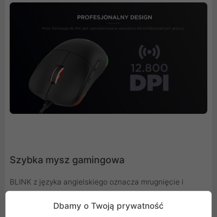
Szybka mysz gamingowa
BLINK z języka angielskiego oznacza mrugnięcie i
nazwa ta nie jest przypadkowa, bo ta mysz każdy ruch
Dbamy o Twoją prywatność
dłoni i kliknięcie rejestruje w mgnieniu oka! To mysz dla