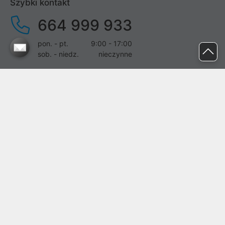
Szybki kontakt
664 999 933
pon. - pt.
9:00 - 17:00
sob. - niedz.
nieczynne
pomoc@proline.pl
Dołącz do nas
Zgłoś błąd na stronie
Proline SA z siedzibą w Mirkowie (55-095), przy ul. Brzozowej 5,
wpisana do rejestru przedsiębiorców Krajowego Rejestru Sądowego
przez Sąd Rejonowy dla Wrocławia-Fabrycznej we Wrocławiu, VI
Wydział Gospodarczy Krajowego Rejestru Sądowego pod nr KRS:
0000282071, NIP: 8951898022, REGON: 020482041, BDO:
000437899. Kapitał zakładowy Spółki wynosi 500000,00 zł i został
on opłacony w całości.