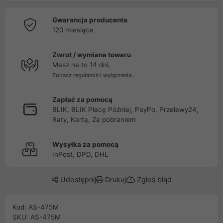
Gwarancja producenta
120 miesiące
Zwrot / wymiana towaru
Masz na to 14 dni.
Zobacz regulamin i wyłączenia...
Zapłać za pomocą
BLIK, BLIK Płacę Później, PayPo, Przelewy24,
Raty, Kartą, Za pobraniem
Wysyłka za pomocą
InPost, DPD, DHL
Udostępnij
Drukuj
Zgłoś błąd
Kod: AS-475M
SKU: AS-475M