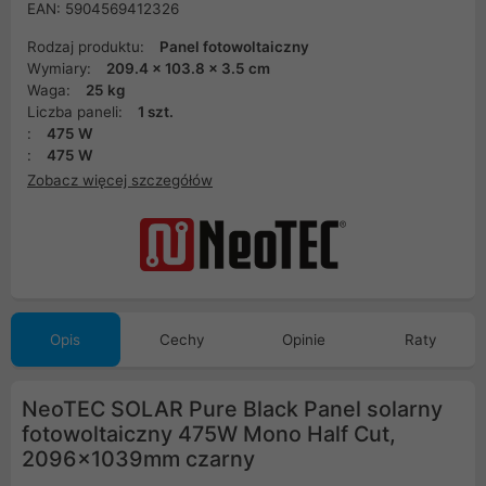
EAN: 5904569412326
Rodzaj produktu:
Panel fotowoltaiczny
Wymiary:
209.4 x 103.8 x 3.5 cm
Waga:
25 kg
Liczba paneli:
1 szt.
:
475 W
:
475 W
Zobacz więcej szczegółów
Opis
Cechy
Opinie
Raty
NeoTEC SOLAR Pure Black Panel solarny
fotowoltaiczny 475W Mono Half Cut,
2096x1039mm czarny