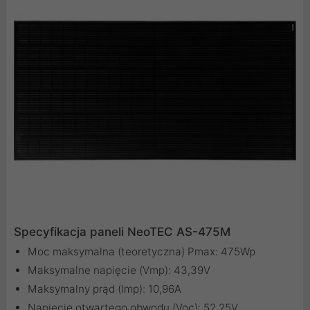
Specyfikacja paneli NeoTEC AS-475M
Moc maksymalna (teoretyczna) Pmax: 475Wp
Maksymalne napięcie (Vmp): 43,39V
Maksymalny prąd (Imp): 10,96A
Napięcie otwartego obwodu (Voc): 52,25V