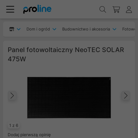
Dom i ogród
Budownictwo i akcesoria
Fotowol
Panel fotowoltaiczny NeoTEC SOLAR
475W
Poprzedni
Na
1 z 6
Dodaj pierwszą opinię