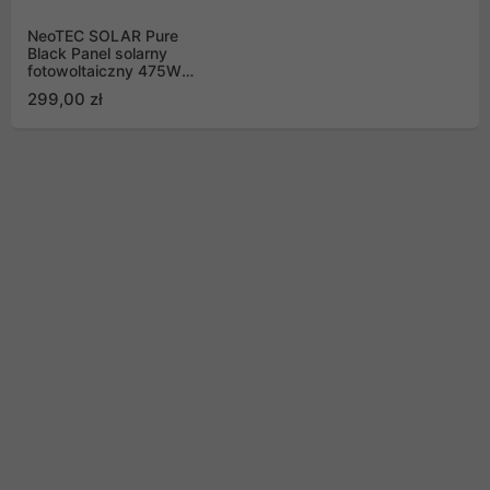
NeoTEC SOLAR Pure
Black Panel solarny
fotowoltaiczny 475W
Mono Half Cut,
299,00 zł
2096x1039mm czarny