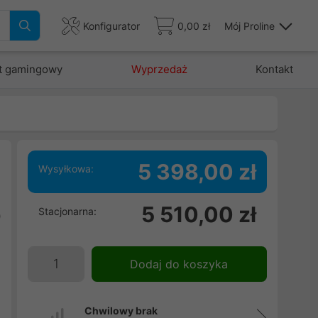
Konfigurator
0,00 zł
Mój Proline
t gamingowy
Wyprzedaż
Kontakt
5 398,00 zł
Wysyłkowa:
5 510,00 zł
Stacjonarna:
0
i
i
Dodaj do koszyka
Chwilowy brak