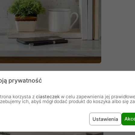
ją prywatność
trona korzysta z
ciasteczek
w celu zapewnienia jej prawidłowe
rzebujemy ich, abyś mógł dodać produkt do koszyka albo się z
 niezawodny zasięg dla każdego urządzenia we
Akce
Ustawienia