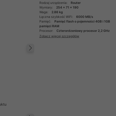
Rodzaj urządzenia:
Router
Wymiary:
254 x 71 x 190
Waga:
2.86 kg
Łączna szybkość WiFi:
6000 MB/s
Pamięć:
Pamięć flash o pojemności 4GB i 1GB
pamięci RAM
Procesor:
Czterordzeniowy procesor 2,2 GHz
Zobacz więcej szczegółów
Następny
uktu