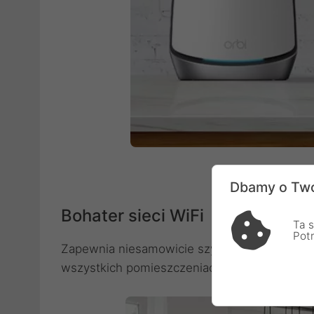
Dbamy o Two
Bohater sieci WiFi
Ta s
Pot
Zapewnia niesamowicie szybkie połączenie i
wszystkich pomieszczeniach.