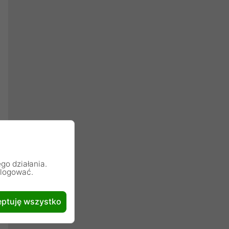
go działania.
alogować.
ptuję wszystko