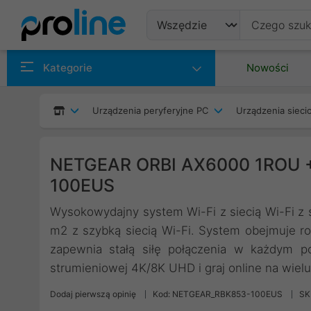
Produkty
Kategorie
Nowości
Producenci
Urządzenia peryferyjne PC
Urządzenia siec
Kategorie
NETGEAR ORBI AX6000 1ROU +
100EUS
Wysokowydajny system Wi-Fi z siecią Wi-Fi z 
m2 z szybką siecią Wi-Fi. System obejmuje ro
zapewnia stałą siłę połączenia w każdym po
strumieniowej 4K/8K UHD i graj online na wiel
Dodaj pierwszą opinię
Kod: NETGEAR_RBK853-100EUS
SK