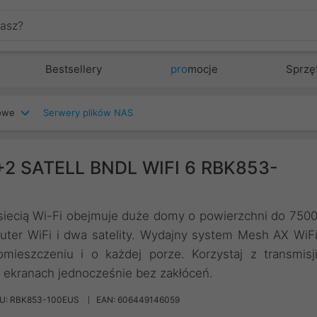
Bestsellery
pro
mocje
Sprzę
iowe
Serwery plików NAS
2 SATELL BNDL WIFI 6 RBK853-
siecią Wi-Fi obejmuje duże domy o powierzchni do 750
uter WiFi i dwa satelity. Wydajny system Mesh AX WiF
mieszczeniu i o każdej porze. Korzystaj z transmisj
u ekranach jednocześnie bez zakłóceń.
U: RBK853-100EUS
EAN: 606449146059